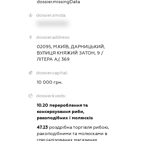
dossier.missingData
dossier.smida:
XXXXXXXXXX
dossier.address:
02095, М.КИЇВ, ДАРНИЦЬКИЙ,
ВУЛИЦЯ КНЯЖИЙ ЗАТОН, 9 /
ЛІТЕРА А/, 369
dossier.capital:
10 000 грн.
dossier.kveds:
10.20
перероблення та
консервування риби,
ракоподібних і молюсків
47.23
роздрібна торгівля рибою,
ракоподібними та молюсками в
спеціалізованих магазинах