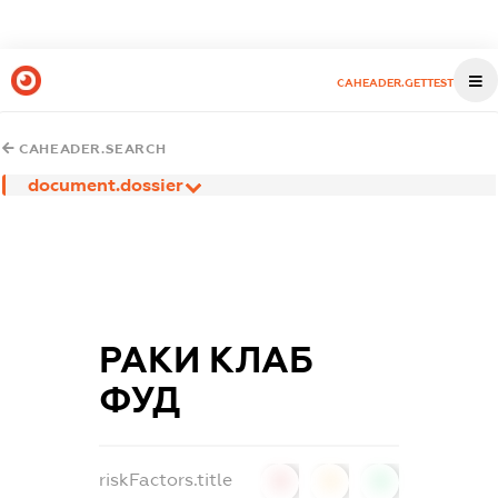
CAHEADER.GETTEST
CAHEADER.SEARCH
document.dossier
РАКИ КЛАБ
ФУД
riskFactors.title
0
0
0