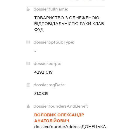
dossier.fullName:
ТОВАРИСТВО З ОБМЕЖЕНОЮ
ВІДПОВІДАЛЬНІСТЮ
РАКИ КЛАБ
ФУД
dossier.opfSubType:
-
dossier.edrpo:
42921019
dossier.regDate:
31.03.19
dossier.foundersAndBenef:
ВОЛОВИК ОЛЕКСАНДР
АНАТОЛІЙОВИЧ
dossier.founderAddress
ДОНЕЦЬКА