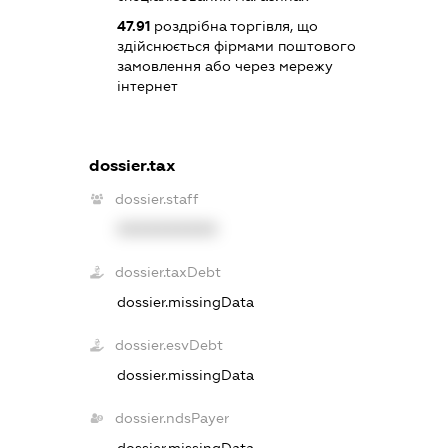
47.91
роздрібна торгівля, що
здійснюється фірмами поштового
замовлення або через мережу
інтернет
dossier.tax
dossier.staff
XXXXXXXXXX
dossier.taxDebt
dossier.missingData
dossier.esvDebt
dossier.missingData
dossier.ndsPayer
dossier.missingData