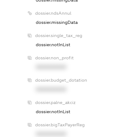
dossier.ndsAnnul
dossier.missingData
dossier.single_tax_reg
dossier.notInList
dossier.non_profit
XXXXXXXXXX
dossier.budget_dotation
XXXXXXXXXX
dossier.palne_akciz
dossier.notInList
dossier.bigTaxPayerReg
XXXXXXXXXX