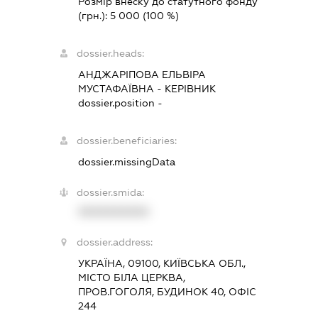
Розмір внеску до статутного фонду
(грн.):
5 000
(100 %)
dossier.heads:
АНДЖАРІПОВА ЕЛЬВІРА
МУСТАФАЇВНА
-
КЕРІВНИК
dossier.position -
dossier.beneficiaries:
dossier.missingData
dossier.smida:
XXXXXXXXXX
dossier.address:
УКРАЇНА, 09100, КИЇВСЬКА ОБЛ.,
МІСТО БІЛА ЦЕРКВА,
ПРОВ.ГОГОЛЯ, БУДИНОК 40, ОФІС
244