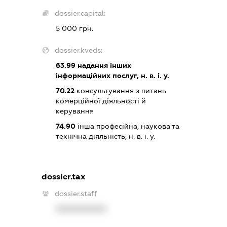
dossier.capital:
5 000 грн.
dossier.kveds:
63.99
надання інших
інформаційних послуг, н. в. і. у.
70.22
консультування з питань
комерційної діяльності й
керування
74.90
інша професійна, наукова та
технічна діяльність, н. в. і. у.
dossier.tax
dossier.staff
XXXXXXXXXX