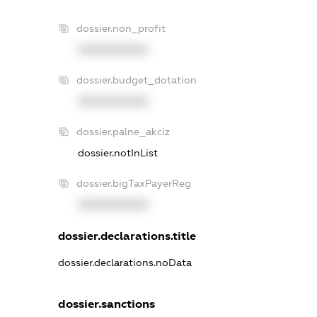
dossier.non_profit
XXXXXXXXXX
dossier.budget_dotation
XXXXXXXXXX
dossier.palne_akciz
dossier.notInList
dossier.bigTaxPayerReg
XXXXXXXXXX
dossier.declarations.title
dossier.declarations.noData
dossier.sanctions