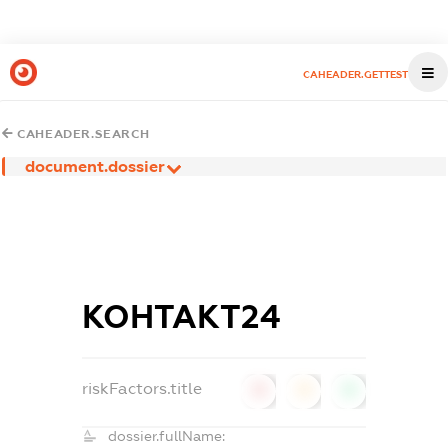
CAHEADER.GETTEST
CAHEADER.SEARCH
document.dossier
КОНТАКТ24
riskFactors.title
0
0
0
dossier.fullName: