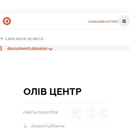
CAHEADER.GETTEST
CAHEADER.SEARCH
document.dossier
ОЛІВ ЦЕНТР
riskFactors.title
0
0
0
dossier.fullName: