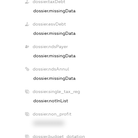
dossier.taxDebt
dossier.missingData
dossier.esvDebt
dossier.missingData
dossier.ndsPayer
dossier.missingData
dossier.ndsAnnul
dossier.missingData
dossier.single_tax_reg
dossier.notInList
dossier.non_profit
XXXXXXXXXX
dossier.budget_dotation