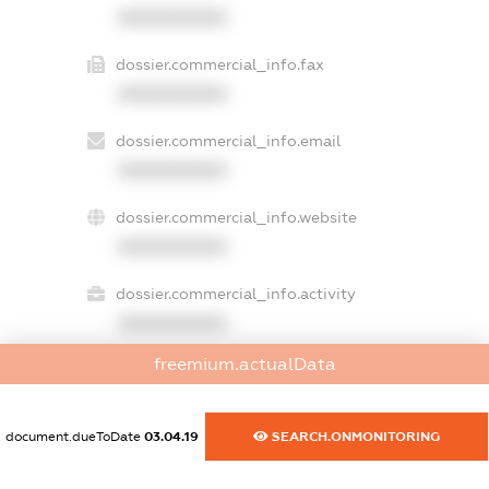
XXXXXXXXXX
dossier.commercial_info.fax
XXXXXXXXXX
dossier.commercial_info.email
XXXXXXXXXX
dossier.commercial_info.website
XXXXXXXXXX
dossier.commercial_info.activity
XXXXXXXXXX
freemium.actualData
freemium.exampleText_1
freemium.exampleText_2
document.dueToDate
03.04.19
SEARCH.ONMONITORING
freemium.anonymousPerSearch2