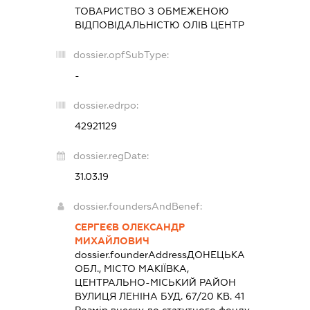
ТОВАРИСТВО З ОБМЕЖЕНОЮ
ВІДПОВІДАЛЬНІСТЮ
ОЛІВ ЦЕНТР
dossier.opfSubType:
-
dossier.edrpo:
42921129
dossier.regDate:
31.03.19
dossier.foundersAndBenef:
СЕРГЕЄВ ОЛЕКСАНДР
МИХАЙЛОВИЧ
dossier.founderAddress
ДОНЕЦЬКА
ОБЛ., МІСТО МАКІЇВКА,
ЦЕНТРАЛЬНО-МІСЬКИЙ РАЙОН
ВУЛИЦЯ ЛЕНІНА БУД. 67/20 КВ. 41