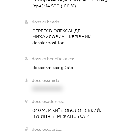
Розмір внеску до статутного фонду
(грн.):
14 500
(100 %)
dossier.heads:
СЕРГЕЄВ ОЛЕКСАНДР
МИХАЙЛОВИЧ
-
КЕРІВНИК
dossier.position -
dossier.beneficiaries:
dossier.missingData
dossier.smida:
XXXXXXXXXX
dossier.address:
04074, М.КИЇВ, ОБОЛОНСЬКИЙ,
ВУЛИЦЯ БЕРЕЖАНСЬКА, 4
dossier.capital: