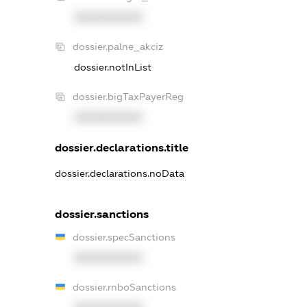
XXXXXXXXXX
dossier.palne_akciz
dossier.notInList
dossier.bigTaxPayerReg
XXXXXXXXXX
dossier.declarations.title
dossier.declarations.noData
dossier.sanctions
dossier.specSanctions
XXXXXXXXXX
dossier.rnboSanctions