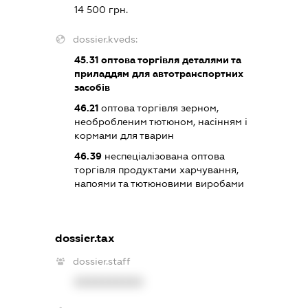
14 500 грн.
dossier.kveds:
45.31
оптова торгівля деталями та
приладдям для автотранспортних
засобів
46.21
оптова торгівля зерном,
необробленим тютюном, насінням і
кормами для тварин
46.39
неспеціалізована оптова
торгівля продуктами харчування,
напоями та тютюновими виробами
dossier.tax
dossier.staff
XXXXXXXXXX