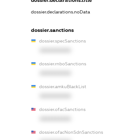
dossier.declarations.title
dossier.declarations.noData
dossier.sanctions
dossier.specSanctions
XXXXXXXXXX
dossier.rnboSanctions
XXXXXXXXXX
dossier.amkuBlackList
XXXXXXXXXX
dossier.ofacSanctions
XXXXXXXXXX
dossier.ofacNonSdnSanctions