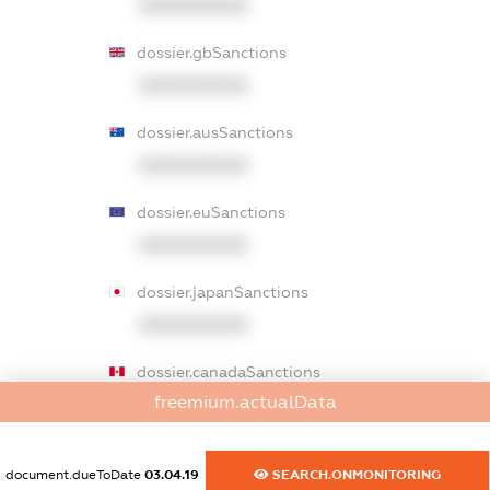
XXXXXXXXXX
dossier.gbSanctions
XXXXXXXXXX
dossier.ausSanctions
XXXXXXXXXX
dossier.euSanctions
XXXXXXXXXX
dossier.japanSanctions
XXXXXXXXXX
dossier.canadaSanctions
freemium.actualData
XXXXXXXXXX
dossier.rfSanctions
document.dueToDate
03.04.19
SEARCH.ONMONITORING
XXXXXXXXXX