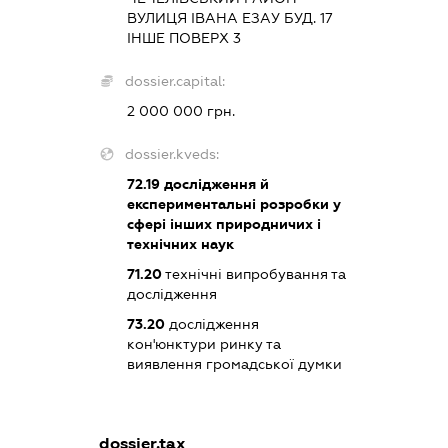
ВУЛИЦЯ ІВАНА ЕЗАУ БУД. 17
ІНШЕ ПОВЕРХ 3
dossier.capital:
2 000 000 грн.
dossier.kveds:
72.19
дослідження й
експериментальні розробки у
сфері інших природничих і
технічних наук
71.20
технічні випробування та
дослідження
73.20
дослідження
кон'юнктури ринку та
виявлення громадської думки
dossier.tax