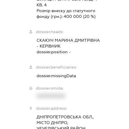
КВ. 4
Розмір внеску до статутного
фонду (грн.):
400 000
(20 %)
dossier.heads:
СКАКУН МАРИНА ДМИТРІВНА
-
КЕРІВНИК
dossier.position -
dossier.beneficiaries:
dossier.missingData
dossier.smida:
XXXXXXXXXX
dossier.address:
ДНІПРОПЕТРОВСЬКА ОБЛ.,
МІСТО ДНІПРО,
ЧЕЧЕЛІВСЬКИЙ РАЙОН