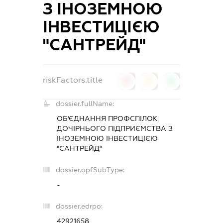
З ІНОЗЕМНОЮ
ІНВЕСТИЦІЄЮ
"САНТРЕЙД"
riskFactors.title
0
0
0
dossier.fullName:
ОБ'ЄДНАННЯ ПРОФСПІЛОК
ДОЧІРНЬОГО ПІДПРИЄМСТВА З
ІНОЗЕМНОЮ ІНВЕСТИЦІЄЮ
"САНТРЕЙД"
dossier.opfSubType:
-
dossier.edrpo:
42921658