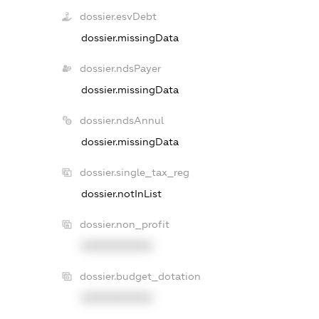
dossier.esvDebt
dossier.missingData
dossier.ndsPayer
dossier.missingData
dossier.ndsAnnul
dossier.missingData
dossier.single_tax_reg
dossier.notInList
dossier.non_profit
XXXXXXXXXX
dossier.budget_dotation
XXXXXXXXXX