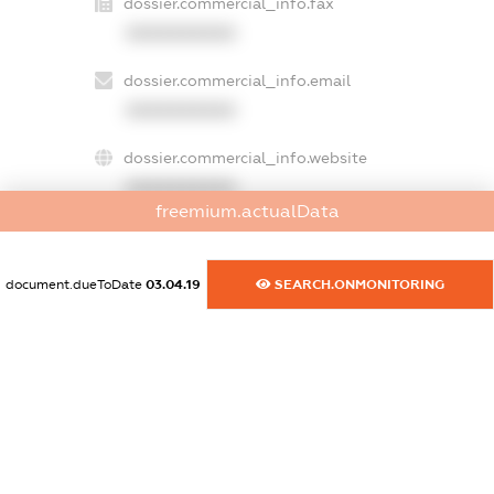
dossier.commercial_info.fax
XXXXXXXXXX
dossier.commercial_info.email
XXXXXXXXXX
dossier.commercial_info.website
XXXXXXXXXX
freemium.actualData
dossier.commercial_info.activity
XXXXXXXXXX
document.dueToDate
03.04.19
SEARCH.ONMONITORING
freemium.exampleText_1
freemium.exampleText_2
freemium.anonymousPerSearch2
FREEMIUM.DETAILS
FREEMIUM.REGISTER