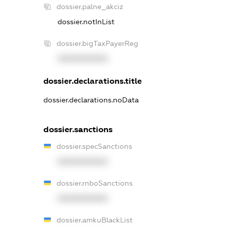
dossier.palne_akciz
dossier.notInList
dossier.bigTaxPayerReg
XXXXXXXXXX
dossier.declarations.title
dossier.declarations.noData
dossier.sanctions
dossier.specSanctions
XXXXXXXXXX
dossier.rnboSanctions
XXXXXXXXXX
dossier.amkuBlackList