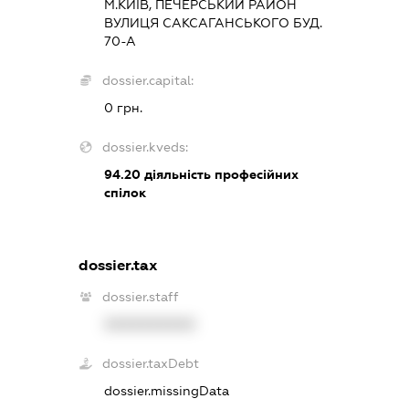
М.КИЇВ, ПЕЧЕРСЬКИЙ РАЙОН
ВУЛИЦЯ САКСАГАНСЬКОГО БУД.
70-А
dossier.capital:
0 грн.
dossier.kveds:
94.20
діяльність професійних
спілок
dossier.tax
dossier.staff
XXXXXXXXXX
dossier.taxDebt
dossier.missingData