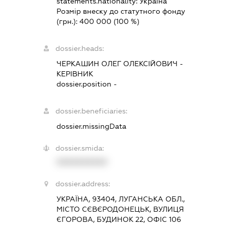
statements.nationality:
Україна
Розмір внеску до статутного фонду
(грн.):
400 000
(100 %)
dossier.heads:
ЧЕРКАШИН ОЛЕГ ОЛЕКСІЙОВИЧ
-
КЕРІВНИК
dossier.position -
dossier.beneficiaries:
dossier.missingData
dossier.smida:
XXXXXXXXXX
dossier.address:
УКРАЇНА, 93404, ЛУГАНСЬКА ОБЛ.,
МІСТО СЄВЄРОДОНЕЦЬК, ВУЛИЦЯ
ЄГОРОВА, БУДИНОК 22, ОФІС 106