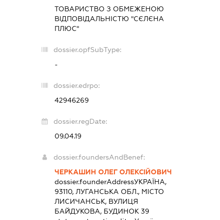
ТОВАРИСТВО З ОБМЕЖЕНОЮ
ВІДПОВІДАЛЬНІСТЮ "СЄЛЄНА
ПЛЮС"
dossier.opfSubType:
-
dossier.edrpo:
42946269
dossier.regDate:
09.04.19
dossier.foundersAndBenef:
ЧЕРКАШИН ОЛЕГ ОЛЕКСІЙОВИЧ
dossier.founderAddress
УКРАЇНА,
93110, ЛУГАНСЬКА ОБЛ., МІСТО
ЛИСИЧАНСЬК, ВУЛИЦЯ
БАЙДУКОВА, БУДИНОК 39