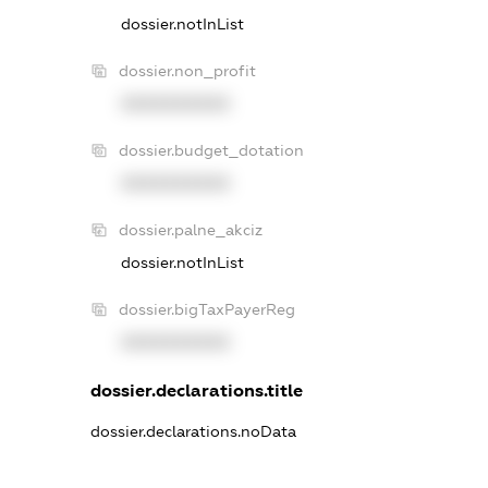
dossier.notInList
dossier.non_profit
XXXXXXXXXX
dossier.budget_dotation
XXXXXXXXXX
dossier.palne_akciz
dossier.notInList
dossier.bigTaxPayerReg
XXXXXXXXXX
dossier.declarations.title
dossier.declarations.noData