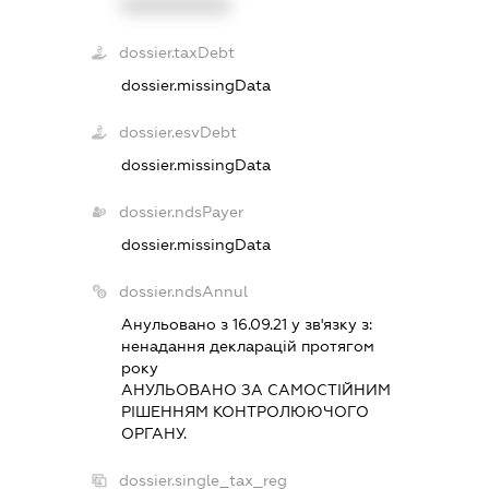
XXXXXXXXXX
dossier.taxDebt
dossier.missingData
dossier.esvDebt
dossier.missingData
dossier.ndsPayer
dossier.missingData
dossier.ndsAnnul
Анульовано з 16.09.21 у зв'язку з:
ненадання декларацiй протягом
року
АНУЛЬОВАНО ЗА САМОСТIЙНИМ
РIШЕННЯМ КОНТРОЛЮЮЧОГО
ОРГАНУ.
dossier.single_tax_reg