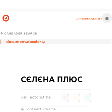
CAHEADER.GETTEST
CAHEADER.SEARCH
document.dossier
СЄЛЄНА ПЛЮС
riskFactors.title
0
0
0
dossier.fullName: