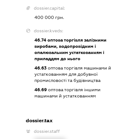
dossier.capital:
400 000 грн.
dossier.kveds:
46.74
оптова торгівля залізними
виробами, водопровідним і
опалювальним устаткованням і
приладдям до нього
46.63
оптова торгівля машинами й
устаткованням для добувної
промисловості та будівництва
46.69
оптова торгівля іншими
машинами й устаткованням
dossier.tax
dossier.staff