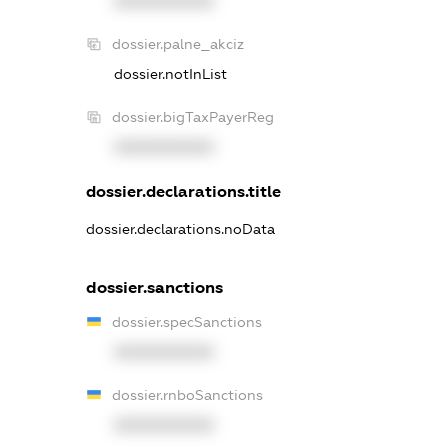
XXXXXXXXXX
dossier.palne_akciz
dossier.notInList
dossier.bigTaxPayerReg
XXXXXXXXXX
dossier.declarations.title
dossier.declarations.noData
dossier.sanctions
dossier.specSanctions
XXXXXXXXXX
dossier.rnboSanctions
XXXXXXXXXX