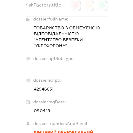
riskFactors.title
0
0
0
dossier.fullName:
ТОВАРИСТВО З ОБМЕЖЕНОЮ
ВІДПОВІДАЛЬНІСТЮ
"АГЕНТСТВО БЕЗПЕКИ
"УКРОХОРОНА"
dossier.opfSubType:
-
dossier.edrpo:
42946651
dossier.regDate:
09.04.19
dossier.foundersAndBenef:
КІНЦЕВИЙ БЕНІФІЦІАРНИЙ