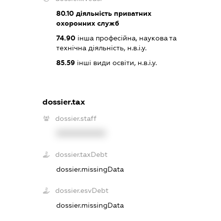
80.10
діяльність приватних
охоронних служб
74.90
інша професійна, наукова та
технічна діяльність, н.в.і.у.
85.59
інші види освіти, н.в.і.у.
dossier.tax
dossier.staff
XXXXXXXXXX
dossier.taxDebt
dossier.missingData
dossier.esvDebt
dossier.missingData