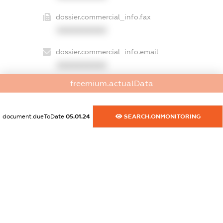
dossier.commercial_info.fax
XXXXXXXXXX
dossier.commercial_info.email
XXXXXXXXXX
freemium.actualData
dossier.commercial_info.website
XXXXXXXXXX
document.dueToDate
05.01.24
SEARCH.ONMONITORING
dossier.commercial_info.activity
XXXXXXXXXX
freemium.exampleText_1
freemium.exampleText_2
freemium.anonymousPerSearch2
FREEMIUM.DETAILS