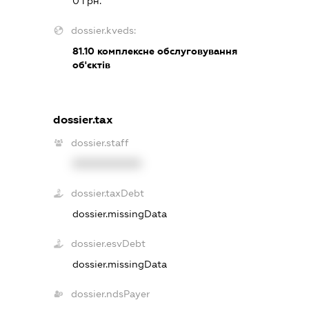
0 грн.
dossier.kveds:
81.10
комплексне обслуговування
об'єктів
dossier.tax
dossier.staff
XXXXXXXXXX
dossier.taxDebt
dossier.missingData
dossier.esvDebt
dossier.missingData
dossier.ndsPayer