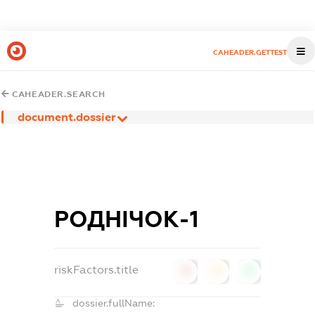
CAHEADER.GETTEST
CAHEADER.SEARCH
document.dossier
РОДНІЧОК-1
riskFactors.title
0
0
0
dossier.fullName: