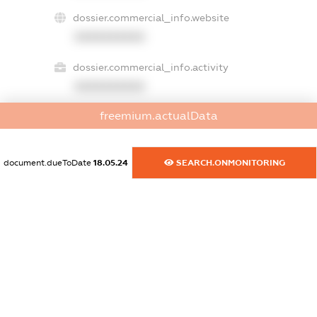
dossier.commercial_info.website
XXXXXXXXXX
dossier.commercial_info.activity
XXXXXXXXXX
freemium.actualData
freemium.exampleText_1
freemium.exampleText_2
document.dueToDate
18.05.24
SEARCH.ONMONITORING
freemium.anonymousPerSearch2
FREEMIUM.DETAILS
FREEMIUM.REGISTER