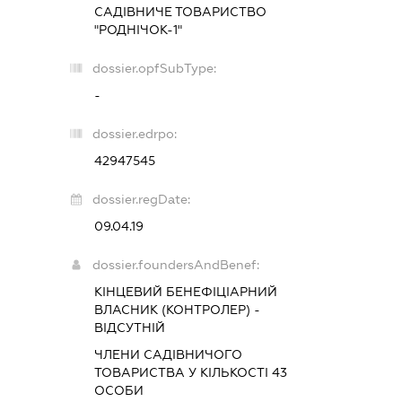
САДІВНИЧЕ ТОВАРИСТВО
"РОДНІЧОК-1"
dossier.opfSubType:
-
dossier.edrpo:
42947545
dossier.regDate:
09.04.19
dossier.foundersAndBenef:
КІНЦЕВИЙ БЕНЕФІЦІАРНИЙ
ВЛАСНИК (КОНТРОЛЕР) -
ВІДСУТНІЙ
ЧЛЕНИ САДІВНИЧОГО
ТОВАРИСТВА У КІЛЬКОСТІ 43
ОСОБИ