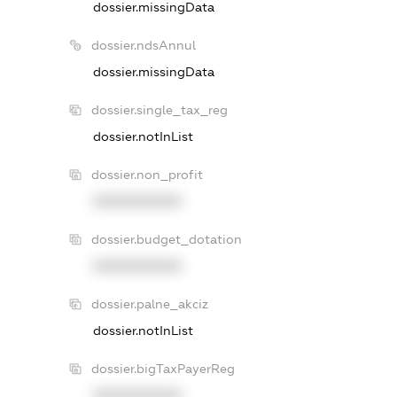
dossier.missingData
dossier.ndsAnnul
dossier.missingData
dossier.single_tax_reg
dossier.notInList
dossier.non_profit
XXXXXXXXXX
dossier.budget_dotation
XXXXXXXXXX
dossier.palne_akciz
dossier.notInList
dossier.bigTaxPayerReg
XXXXXXXXXX