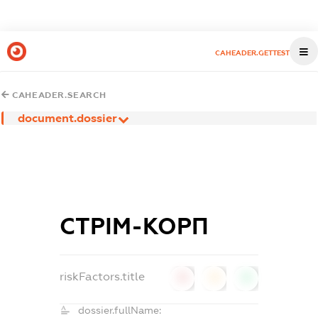
CAHEADER.GETTEST
CAHEADER.SEARCH
document.dossier
СТРІМ-КОРП
riskFactors.title
0
0
0
dossier.fullName: