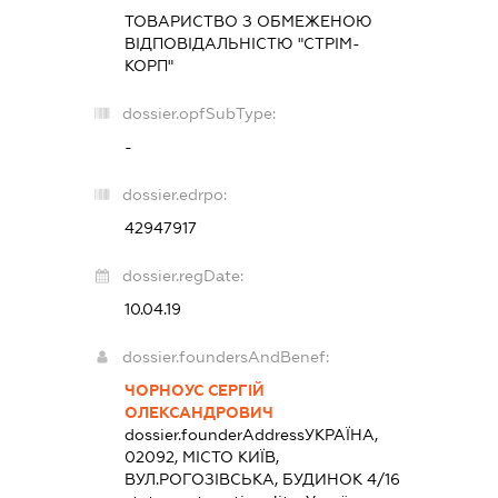
ТОВАРИСТВО З ОБМЕЖЕНОЮ
ВІДПОВІДАЛЬНІСТЮ "СТРІМ-
КОРП"
dossier.opfSubType:
-
dossier.edrpo:
42947917
dossier.regDate:
10.04.19
dossier.foundersAndBenef:
ЧОРНОУС СЕРГІЙ
ОЛЕКСАНДРОВИЧ
dossier.founderAddress
УКРАЇНА,
02092, МІСТО КИЇВ,
ВУЛ.РОГОЗІВСЬКА, БУДИНОК 4/16