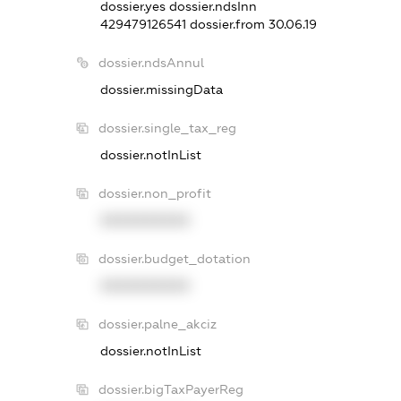
dossier.yes
dossier.ndsInn
429479126541
dossier.from 30.06.19
dossier.ndsAnnul
dossier.missingData
dossier.single_tax_reg
dossier.notInList
dossier.non_profit
XXXXXXXXXX
dossier.budget_dotation
XXXXXXXXXX
dossier.palne_akciz
dossier.notInList
dossier.bigTaxPayerReg