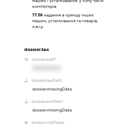
машин і устатковання, у тому числі
комп'ютерів
77.39
надання в оренду інших
машин, устатковання та товарів,
н.в.і.у.
dossier.tax
dossier.staff
XXXXXXXXXX
dossier.taxDebt
dossier.missingData
dossier.esvDebt
dossier.missingData
dossier.ndsPayer