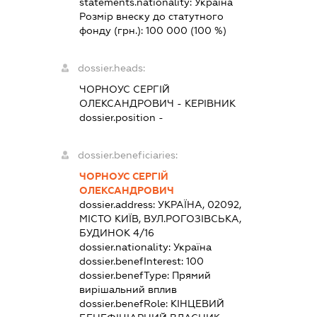
statements.nationality:
Україна
Розмір внеску до статутного
фонду (грн.):
100 000
(100 %)
dossier.heads:
ЧОРНОУС СЕРГІЙ
ОЛЕКСАНДРОВИЧ
-
КЕРІВНИК
dossier.position -
dossier.beneficiaries:
ЧОРНОУС СЕРГІЙ
ОЛЕКСАНДРОВИЧ
dossier.address:
УКРАЇНА, 02092,
МІСТО КИЇВ, ВУЛ.РОГОЗІВСЬКА,
БУДИНОК 4/16
dossier.nationality:
Україна
dossier.benefInterest:
100
dossier.benefType:
Прямий
вирішальний вплив
dossier.benefRole:
КІНЦЕВИЙ