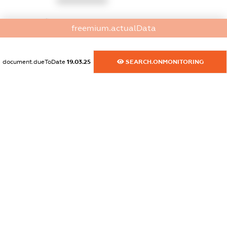
XXXXXXXXXX
dossier.commercial_info.website
freemium.actualData
XXXXXXXXXX
dossier.commercial_info.activity
document.dueToDate
19.03.25
SEARCH.ONMONITORING
XXXXXXXXXX
freemium.exampleText_1
freemium.exampleText_2
freemium.anonymousPerSearch2
FREEMIUM.DETAILS
FREEMIUM.REGISTER