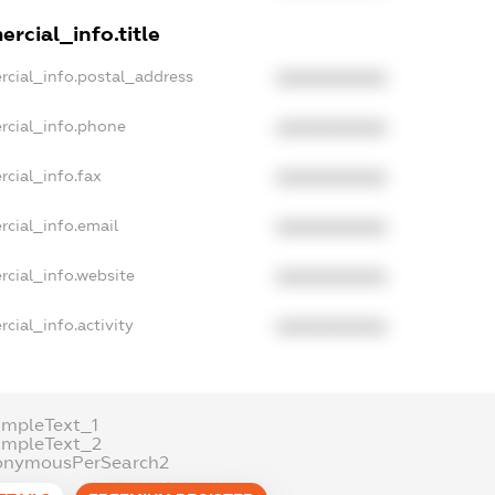
rcial_info.title
rcial_info.postal_address
XXXXXXXXXX
rcial_info.phone
XXXXXXXXXX
cial_info.fax
XXXXXXXXXX
rcial_info.email
XXXXXXXXXX
rcial_info.website
XXXXXXXXXX
cial_info.activity
XXXXXXXXXX
ampleText_1
ampleText_2
onymousPerSearch2