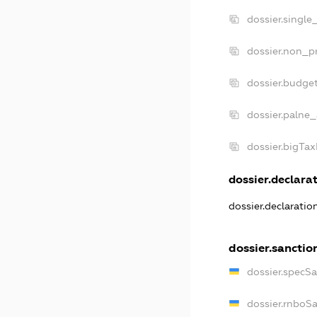
dossier.single
dossier.non_pr
dossier.budge
dossier.palne_
dossier.bigTa
dossier.declarat
dossier.declarati
dossier.sanctio
dossier.specS
dossier.rnboS