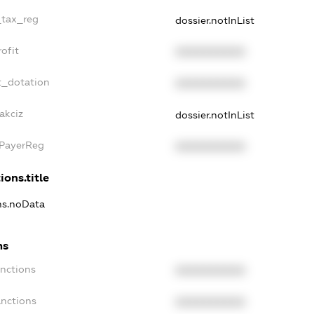
_tax_reg
dossier.notInList
ofit
XXXXXXXXXX
t_dotation
XXXXXXXXXX
akciz
dossier.notInList
xPayerReg
XXXXXXXXXX
ions.title
ons.noData
ns
anctions
XXXXXXXXXX
anctions
XXXXXXXXXX