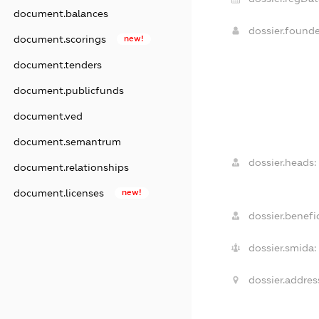
document.balances
dossier.found
document.scorings
new!
document.tenders
document.publicfunds
document.ved
document.semantrum
dossier.heads:
document.relationships
document.licenses
new!
dossier.benefic
dossier.smida:
dossier.addres