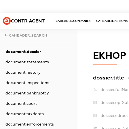
CONTR AGENT
CAHEADER.COMPANIES
CAHEADER.PERSONS
CAHEADER.SEARCH
document.dossier
ЕКНОР
document.statements
document.history
dossier.title
document.inspections
dossier.fullNa
document.bankruptcy
dossier.opfSu
document.court
document.taxdebts
dossier.edrpo:
document.enforcements
dossier.regDat