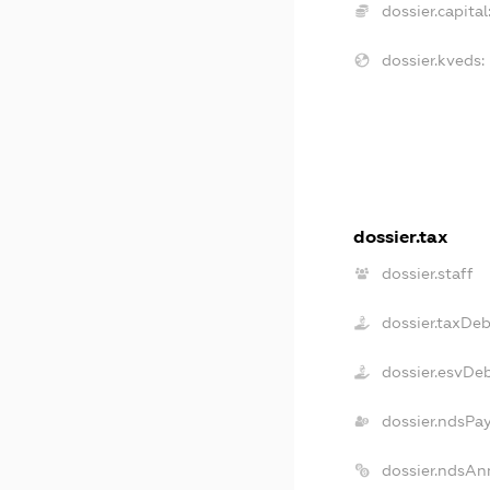
dossier.capital
dossier.kveds:
dossier.tax
dossier.staff
dossier.taxDeb
dossier.esvDe
dossier.ndsPa
dossier.ndsAn