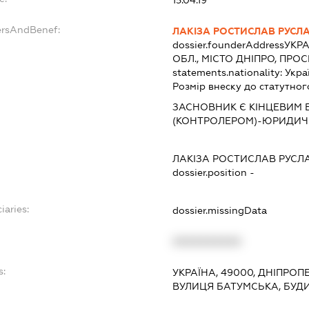
ersAndBenef:
ЛАКІЗА РОСТИСЛАВ РУСЛ
dossier.founderAddress
УКРА
ОБЛ., МІСТО ДНІПРО, ПРОС
statements.nationality:
Укра
Розмір внеску до статутног
ЗАСНОВНИК Є КІНЦЕВИМ
(КОНТРОЛЕРОМ)-ЮРИДИЧ
ЛАКІЗА РОСТИСЛАВ РУС
dossier.position -
iaries:
dossier.missingData
XXXXXXXXXX
s:
УКРАЇНА, 49000, ДНІПРОП
ВУЛИЦЯ БАТУМСЬКА, БУДИ