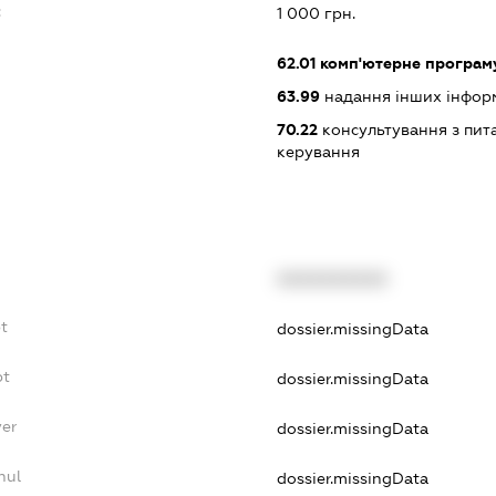
:
1 000 грн.
62.01
комп'ютерне програм
63.99
надання інших інформац
70.22
консультування з пита
керування
XXXXXXXXXX
t
dossier.missingData
bt
dossier.missingData
yer
dossier.missingData
nul
dossier.missingData