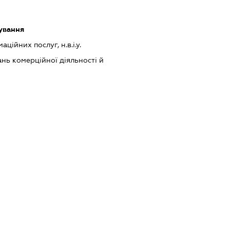
ування
ійних послуг, н.в.і.у.
нь комерційної діяльності й