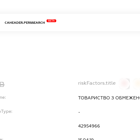
BETA
CAHEADER.PERSSEARCH
riskFactors.title
0
0
me:
ТОВАРИСТВО З ОБМЕЖЕНО
bType:
-
42954966
e:
15.04.19