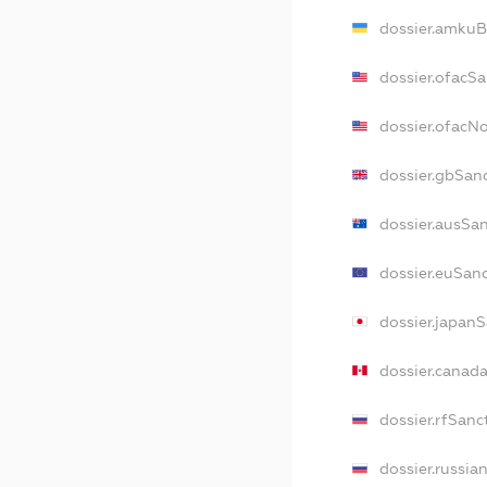
dossier.amkuB
dossier.ofacS
dossier.ofacN
dossier.gbSan
dossier.ausSa
dossier.euSan
dossier.japan
dossier.canad
dossier.rfSanc
dossier.russia