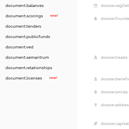
document.balances
dossier.regDat
document.scorings
new!
dossier.found
document.tenders
document.publicfunds
document.ved
document.semantrum
dossier.heads:
document.relationships
document.licenses
new!
dossier.benefic
dossier.smida:
dossier.addres
dossier.capital