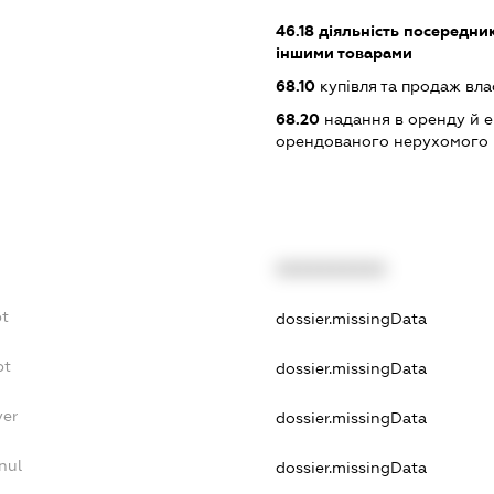
46.18
діяльність посередникі
іншими товарами
68.10
купівля та продаж вл
68.20
надання в оренду й е
орендованого нерухомого
XXXXXXXXXX
bt
dossier.missingData
bt
dossier.missingData
yer
dossier.missingData
nul
dossier.missingData