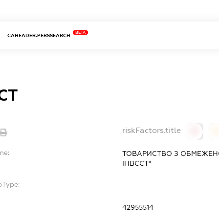
BETA
CAHEADER.PERSSEARCH
СТ
riskFactors.title
0
0
me:
ТОВАРИСТВО З ОБМЕЖЕНО
ІНВЄСТ"
bType:
-
42955514