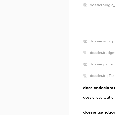
dossier.singl
dossier.non_p
dossier.budge
dossier.palne_
dossier.bigTa
dossier.declarat
dossier.declarati
dossier.sanctio