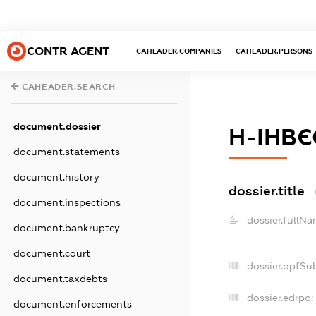
CONTR AGENT
CAHEADER.COMPANIES
CAHEADER.PERSONS
CAHEADER.SEARCH
document.dossier
Н-ІНВЄ
document.statements
document.history
dossier.title
document.inspections
dossier.fullNa
document.bankruptcy
document.court
dossier.opfSu
document.taxdebts
dossier.edrpo:
document.enforcements