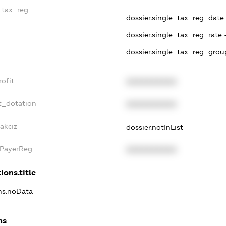
e_tax_reg
dossier.single_tax_reg_date -
dossier.single_tax_reg_rate 
dossier.single_tax_reg_grou
rofit
XXXXXXXXXX
t_dotation
XXXXXXXXXX
akciz
dossier.notInList
xPayerReg
XXXXXXXXXX
ions.title
ons.noData
ns