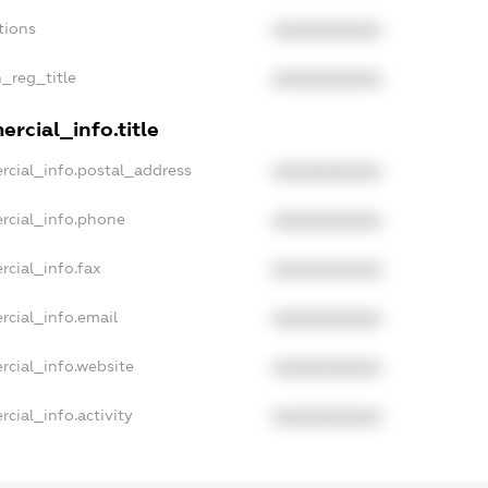
tions
XXXXXXXXXX
n_reg_title
XXXXXXXXXX
rcial_info.title
rcial_info.postal_address
XXXXXXXXXX
rcial_info.phone
XXXXXXXXXX
rcial_info.fax
XXXXXXXXXX
rcial_info.email
XXXXXXXXXX
rcial_info.website
XXXXXXXXXX
cial_info.activity
XXXXXXXXXX