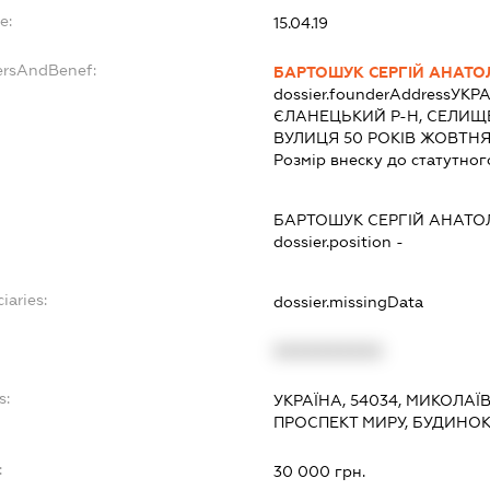
e:
15.04.19
ersAndBenef:
БАРТОШУК СЕРГІЙ АНАТО
dossier.founderAddress
УКРА
ЄЛАНЕЦЬКИЙ Р-Н, СЕЛИЩЕ
ВУЛИЦЯ 50 РОКІВ ЖОВТНЯ,
Розмір внеску до статутног
БАРТОШУК СЕРГІЙ АНАТО
dossier.position -
iaries:
dossier.missingData
XXXXXXXXXX
s:
УКРАЇНА, 54034, МИКОЛАЇ
ПРОСПЕКТ МИРУ, БУДИНОК
:
30 000 грн.