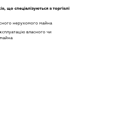
в, що спеціалізуються в торгівлі
асного нерухомого майна
ксплуатацію власного чи
 майна