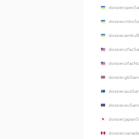
dossier.specS
dossier.rnboS
dossier.amkuB
dossier.ofacS
dossier.ofac
dossier.gbSan
dossier.ausSa
dossier.euSan
dossier.japan
dossier.canad