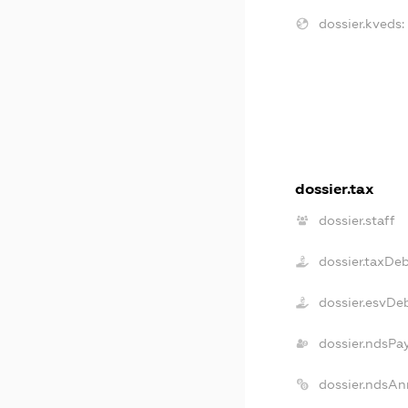
dossier.kveds:
dossier.tax
dossier.staff
dossier.taxDe
dossier.esvDe
dossier.ndsPa
dossier.ndsAn