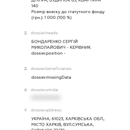
140
Розмір внеску до статутного фонду
(грн.):
1 000
(100 %)
dossier.heads:
БОНДАРЕНКО СЕРГІЙ
МИКОЛАЙОВИЧ
-
КЕРІВНИК
dossier.position -
dossier.beneficiaries:
dossier.missingData
dossier.smida:
XXXXXXXXXX
dossier.address:
УКРАЇНА, 61023, ХАРКІВСЬКА ОБЛ.,
МІСТО ХАРКІВ, ВУЛ.СУМСЬКА,