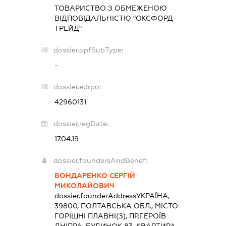
ТОВАРИСТВО З ОБМЕЖЕНОЮ
ВІДПОВІДАЛЬНІСТЮ "ОКСФОРД
ТРЕЙД"
dossier.opfSubType:
-
dossier.edrpo:
42960131
dossier.regDate:
17.04.19
dossier.foundersAndBenef:
БОНДАРЕНКО СЕРГІЙ
МИКОЛАЙОВИЧ
dossier.founderAddress
УКРАЇНА,
39800, ПОЛТАВСЬКА ОБЛ., МІСТО
ГОРІШНІ ПЛАВНІ(З), ПР.ГЕРОЇВ
ДНІПРА, БУДИНОК 83, КВАРТИРА