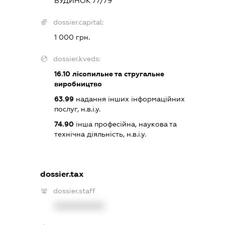
БУДИНОК 77/79
dossier.capital:
1 000 грн.
dossier.kveds:
16.10
лісопильне та стругальне
виробництво
63.99
надання інших інформаційних
послуг, н.в.і.у.
74.90
інша професійна, наукова та
технічна діяльність, н.в.і.у.
dossier.tax
dossier.staff
XXXXXXXXXX