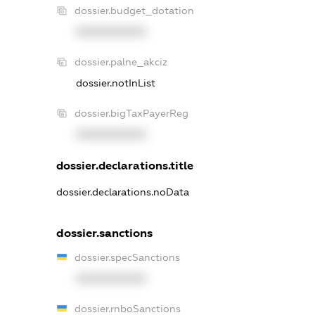
dossier.budget_dotation
XXXXXXXXXX
dossier.palne_akciz
dossier.notInList
dossier.bigTaxPayerReg
XXXXXXXXXX
dossier.declarations.title
dossier.declarations.noData
dossier.sanctions
dossier.specSanctions
XXXXXXXXXX
dossier.rnboSanctions