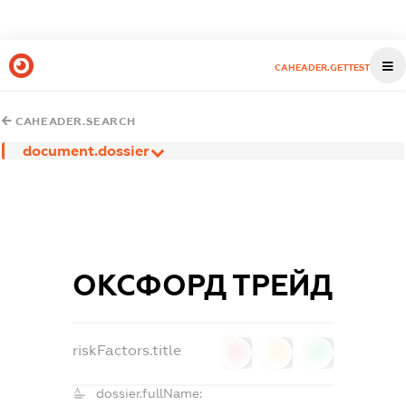
CAHEADER.GETTEST
CAHEADER.SEARCH
document.dossier
ОКСФОРД ТРЕЙД
riskFactors.title
0
0
0
dossier.fullName: