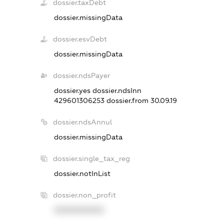
dossier.taxDebt
dossier.missingData
dossier.esvDebt
dossier.missingData
dossier.ndsPayer
dossier.yes
dossier.ndsInn
429601306253
dossier.from 30.09.19
dossier.ndsAnnul
dossier.missingData
dossier.single_tax_reg
dossier.notInList
dossier.non_profit
XXXXXXXXXX