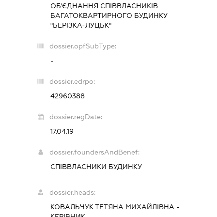
ОБ'ЄДНАННЯ СПІВВЛАСНИКІВ
БАГАТОКВАРТИРНОГО БУДИНКУ
"БЕРІЗКА-ЛУЦЬК"
dossier.opfSubType:
-
dossier.edrpo:
42960388
dossier.regDate:
17.04.19
dossier.foundersAndBenef:
СПІВВЛАСНИКИ БУДИНКУ
dossier.heads:
КОВАЛЬЧУК ТЕТЯНА МИХАЙЛІВНА
-
КЕРІВНИК