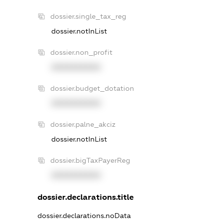
dossier.single_tax_reg
dossier.notInList
dossier.non_profit
XXXXXXXXXX
dossier.budget_dotation
XXXXXXXXXX
dossier.palne_akciz
dossier.notInList
dossier.bigTaxPayerReg
XXXXXXXXXX
dossier.declarations.title
dossier.declarations.noData