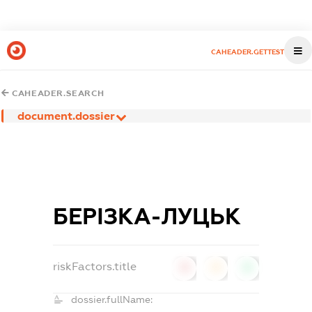
CAHEADER.GETTEST
CAHEADER.SEARCH
document.dossier
БЕРІЗКА-ЛУЦЬК
riskFactors.title
0
0
0
dossier.fullName: