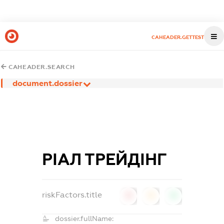
CAHEADER.GETTEST
CAHEADER.SEARCH
document.dossier
РІАЛ ТРЕЙДІНГ
riskFactors.title
0
0
0
dossier.fullName: