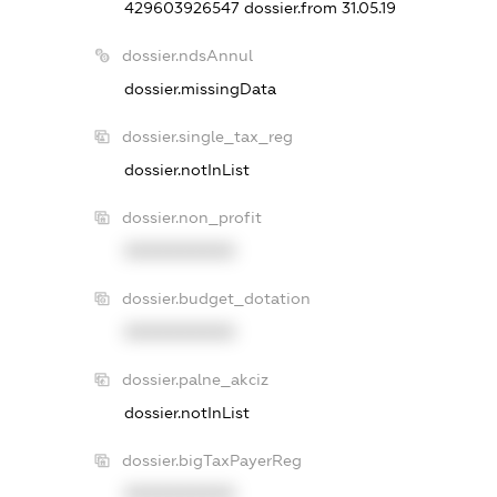
429603926547
dossier.from 31.05.19
dossier.ndsAnnul
dossier.missingData
dossier.single_tax_reg
dossier.notInList
dossier.non_profit
XXXXXXXXXX
dossier.budget_dotation
XXXXXXXXXX
dossier.palne_akciz
dossier.notInList
dossier.bigTaxPayerReg
XXXXXXXXXX