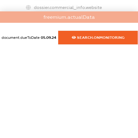
dossier.commercial_info.website
XXXXXXXXXX
freemium.actualData
dossier.commercial_info.activity
XXXXXXXXXX
document.dueToDate
05.09.24
SEARCH.ONMONITORING
freemium.exampleText_1
freemium.exampleText_2
freemium.anonymousPerSearch2
FREEMIUM.DETAILS
FREEMIUM.REGISTER