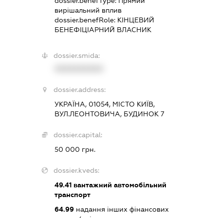
dossier.benefType:
Прямий
вирішальний вплив
dossier.benefRole:
КІНЦЕВИЙ
БЕНЕФІЦІАРНИЙ ВЛАСНИК
dossier.smida:
XXXXXXXXXX
dossier.address:
УКРАЇНА, 01054, МІСТО КИЇВ,
ВУЛ.ЛЕОНТОВИЧА, БУДИНОК 7
dossier.capital:
50 000 грн.
dossier.kveds:
49.41
вантажний автомобільний
транспорт
64.99
надання інших фінансових