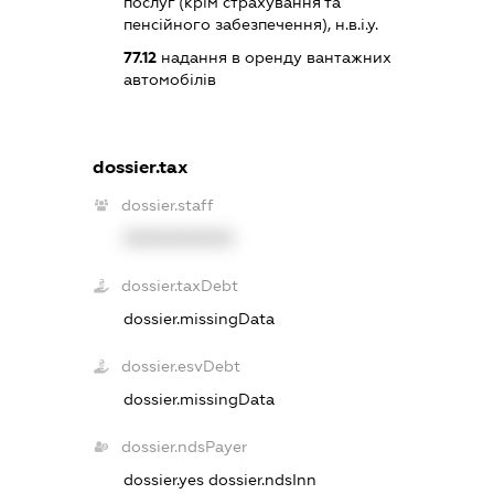
послуг (крім страхування та
пенсійного забезпечення), н.в.і.у.
77.12
надання в оренду вантажних
автомобілів
dossier.tax
dossier.staff
XXXXXXXXXX
dossier.taxDebt
dossier.missingData
dossier.esvDebt
dossier.missingData
dossier.ndsPayer
dossier.yes
dossier.ndsInn