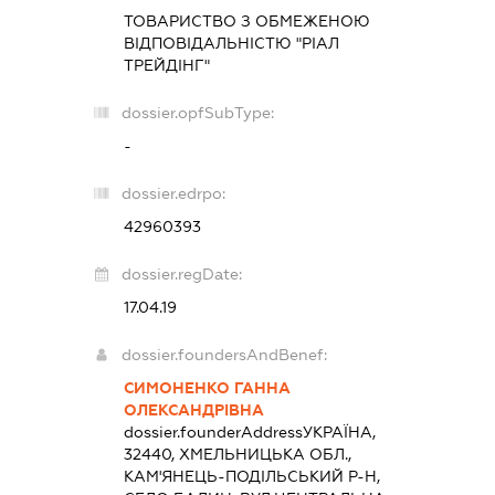
ТОВАРИСТВО З ОБМЕЖЕНОЮ
ВІДПОВІДАЛЬНІСТЮ "РІАЛ
ТРЕЙДІНГ"
dossier.opfSubType:
-
dossier.edrpo:
42960393
dossier.regDate:
17.04.19
dossier.foundersAndBenef:
СИМОНЕНКО ГАННА
ОЛЕКСАНДРІВНА
dossier.founderAddress
УКРАЇНА,
32440, ХМЕЛЬНИЦЬКА ОБЛ.,
КАМ'ЯНЕЦЬ-ПОДІЛЬСЬКИЙ Р-Н,