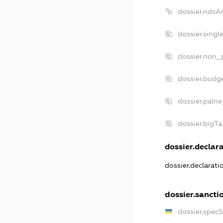
dossier.ndsA
dossier.sing
dossier.non_
dossier.budg
dossier.palne
dossier.bigT
dossier.declara
dossier.declarat
dossier.sancti
dossier.spec