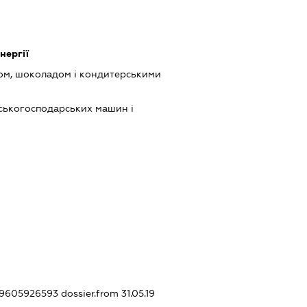
нергії
ом, шоколадом і кондитерськими
ськогосподарських машин і
429605926593
dossier.from 31.05.19