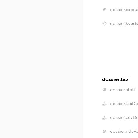
dossier.capita
dossier.kveds
dossier.tax
dossier.staff
dossier.taxD
dossier.esvD
dossier.ndsP