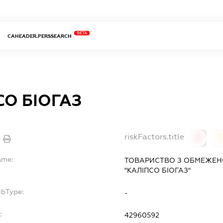
BETA
CAHEADER.PERSSEARCH
СО БІОГАЗ
riskFactors.title
0
ame:
ТОВАРИСТВО З ОБМЕЖЕН
"КАЛІПСО БІОГАЗ"
ubType:
-
:
42960592