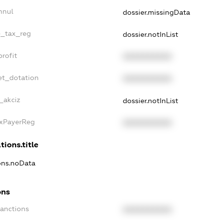
nnul
dossier.missingData
le_tax_reg
dossier.notInList
profit
XXXXXXXXXX
et_dotation
XXXXXXXXXX
_akciz
dossier.notInList
axPayerReg
XXXXXXXXXX
tions.title
ions.noData
ons
Sanctions
XXXXXXXXXX