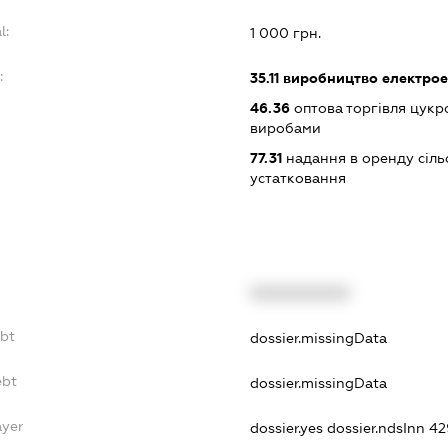
l:
1 000 грн.
:
35.11
виробництво електрое
46.36
оптова торгівля цукр
виробами
77.31
надання в оренду сіль
устатковання
XXXXXXXXXX
ebt
dossier.missingData
ebt
dossier.missingData
ayer
dossier.yes
dossier.ndsInn 