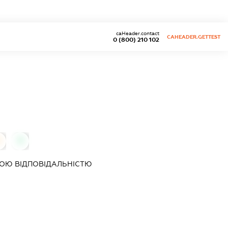
caHeader.contact
CAHEADER.GETTEST
0 (800) 210 102
0
0
ОЮ ВІДПОВІДАЛЬНІСТЮ