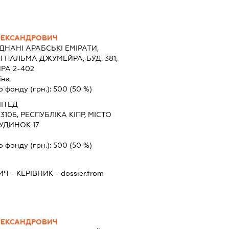
ЛЕКСАНДРОВИЧ
ДНАНІ АРАБСЬКІ ЕМІРАТИ,
ПАЛЬМА ДЖУМЕЙРА, БУД. 381,
РА 2-402
їна
о фонду (грн.):
500
(50 %)
ІТЕД
, 3106, РЕСПУБЛІКА КІПР, МІСТО
БУДИНОК 17
о фонду (грн.):
500
(50 %)
ИЧ
-
КЕРІВНИК
- dossier.from
ЛЕКСАНДРОВИЧ