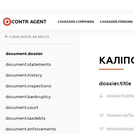
CONTR AGENT
CAHEADER.COMPANIES
CAHEADER.PERSONS
CAHEADER.SEARCH
document.dossier
КАЛІП
document.statements
document.history
dossier.title
document.inspections
dossier.fullN
document.bankruptcy
document.court
dossier.opfS
document.taxdebts
dossier.edrpo
document.enforcements