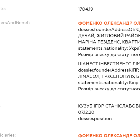
te:
17.04.19
dersAndBenef:
ФОМЕНКО ОЛЕКСАНДР О
dossier.founderAddress
ОБ'Є
ДУБАЙ, ЖИТЛОВИЙ РАЙОН 
МАРІНА РЕЗІДЕНС, КВАРТИ
statements.nationality:
Укра
Розмір внеску до статутног
ШАНЕСТ ІНВЕСТМЕНТС ЛІМ
dossier.founderAddress
КІПР
ЛІМАСОЛ, ГР.КСЕНОПУЛУ, 
statements.nationality:
Кіпр
Розмір внеску до статутног
:
КУЗУБ ІГОР СТАНІСЛАВОВ
07.12.20
dossier.position -
ciaries:
ФОМЕНКО ОЛЕКСАНДР О