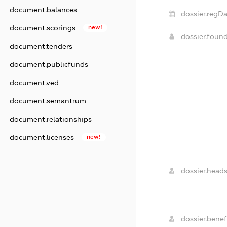
document.balances
dossier.regDa
document.scorings
new!
dossier.foun
document.tenders
document.publicfunds
document.ved
document.semantrum
document.relationships
document.licenses
new!
dossier.heads
dossier.benefi