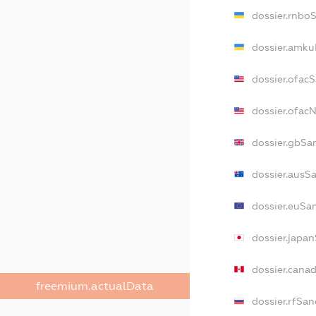
dossier.rnbo
dossier.amku
dossier.ofac
dossier.ofa
dossier.gbSa
dossier.ausS
dossier.euSa
dossier.japa
dossier.cana
freemium.actualData
dossier.rfSan