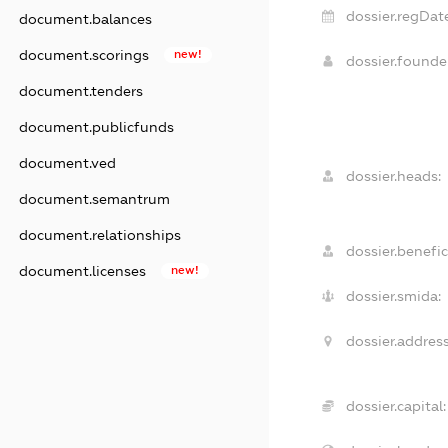
dossier.regDat
document.balances
document.scorings
new!
dossier.found
document.tenders
document.publicfunds
document.ved
dossier.heads:
document.semantrum
document.relationships
dossier.benefic
document.licenses
new!
dossier.smida:
dossier.address
dossier.capital: