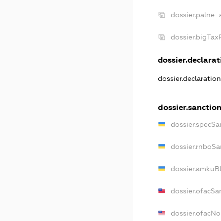
dossier.palne_
dossier.bigTa
dossier.declarati
dossier.declaratio
dossier.sanctio
dossier.specSa
dossier.rnboSa
dossier.amkuBl
dossier.ofacSa
dossier.ofacN