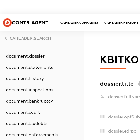
CONTR AGENT
CAHEADER.COMPANIES
CAHEADER.PERSONS
CAHEADER.SEARCH
document.dossier
КВІТКО
document.statements
document.history
dossier.title
document.inspections
dossier.fullNa
document.bankruptcy
document.court
dossier.opfSu
document.taxdebts
dossier.edrpo:
document.enforcements