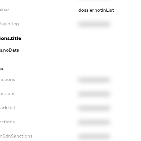
akciz
dossier.notInList
xPayerReg
XXXXXXXXXX
ons.title
ns.noData
ns
nctions
XXXXXXXXXX
nctions
XXXXXXXXXX
ackList
XXXXXXXXXX
nctions
XXXXXXXXXX
onSdnSanctions
XXXXXXXXXX