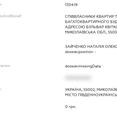
e:
17.04.19
ersAndBenef:
СПІВВЛАСНИКИ КВАРТИР 
БАГАТОКВАРТИРНОГО БУ
АДРЕСОЮ БУЛЬВАР КВІТКО
МИКОЛАЇВСЬКА ОБЛ., 550
ЗАЙЧЕНКО НАТАЛІЯ ОЛЕК
dossier.position -
iaries:
dossier.missingData
XXXXXXXXXX
:
УКРАЇНА, 55002, МИКОЛАЇ
МІСТО ПІВДЕННОУКРАЇНСЬК
0 грн.