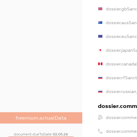
dossier.gbSanc
dossier.ausSan
dossier.euSanc
dossier.japanS
dossier.canad
dossier.rfSanc
dossier.russian
dossier.comme
dossier.commer
freemium.actualData
dossier.comme
document.dueToDate
02.05.26