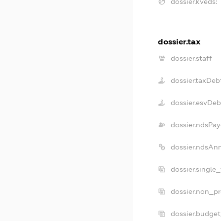
dossier.kveds:
dossier.tax
dossier.staff
dossier.taxDeb
dossier.esvDeb
dossier.ndsPay
dossier.ndsAn
dossier.single
dossier.non_pr
dossier.budge