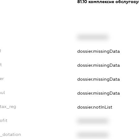
81.10
комплексне обслуговув
XXXXXXXXXX
t
dossier.missingData
t
dossier.missingData
er
dossier.missingData
nul
dossier.missingData
_tax_reg
dossier.notInList
ofit
XXXXXXXXXX
t_dotation
XXXXXXXXXX