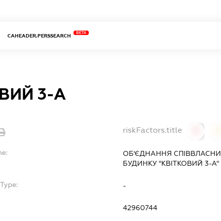
BETA
CAHEADER.PERSSEARCH
ВИЙ 3-А
riskFactors.title
0
0
me:
ОБ'ЄДНАННЯ СПІВВЛАСНИ
БУДИНКУ "КВІТКОВИЙ 3-А"
bType:
-
42960744