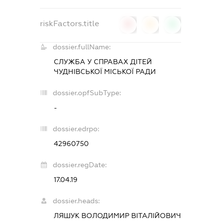
riskFactors.title
0
0
0
dossier.fullName:
СЛУЖБА У СПРАВАХ ДІТЕЙ
ЧУДНІВСЬКОЇ МІСЬКОЇ РАДИ
dossier.opfSubType:
-
dossier.edrpo:
42960750
dossier.regDate:
17.04.19
dossier.heads:
ЛЯШУК ВОЛОДИМИР ВІТАЛІЙОВИЧ