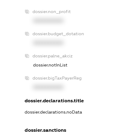
dossier.non_profit
XXXXXXXXXX
dossier.budget_dotation
XXXXXXXXXX
dossier.palne_akciz
dossier.notInList
dossier.bigTaxPayerReg
XXXXXXXXXX
dossier.declarations.title
dossier.declarations.noData
dossier.sanctions