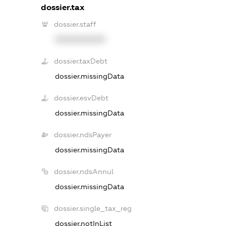
dossier.tax
dossier.staff
XXXXXXXXXX
dossier.taxDebt
dossier.missingData
dossier.esvDebt
dossier.missingData
dossier.ndsPayer
dossier.missingData
dossier.ndsAnnul
dossier.missingData
dossier.single_tax_reg
dossier.notInList