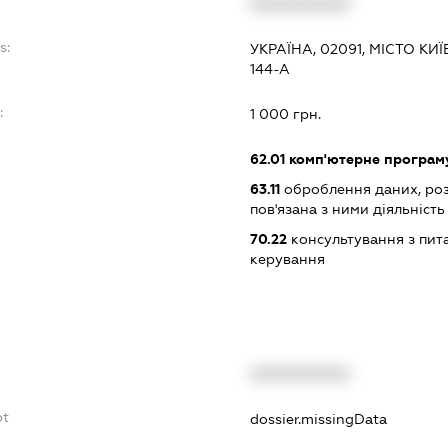
XXXXXXXXXX
s:
УКРАЇНА, 02091, МІСТО КИ
144-А
:
1 000 грн.
62.01
комп'ютерне програм
63.11
оброблення даних, роз
пов'язана з ними діяльність
70.22
консультування з пита
керування
XXXXXXXXXX
bt
dossier.missingData