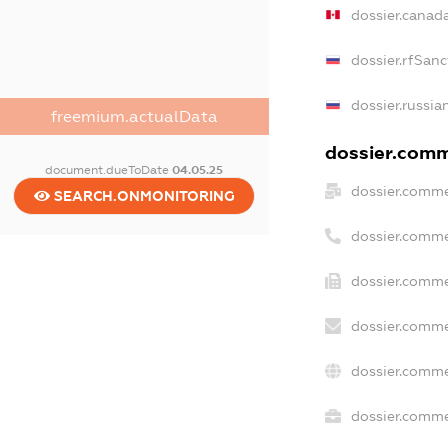
dossier.canad
dossier.rfSanc
dossier.russia
freemium.actualData
dossier.comme
document.dueToDate
04.05.25
dossier.comme
SEARCH.ONMONITORING
dossier.comme
dossier.comme
dossier.comme
dossier.comme
dossier.commer