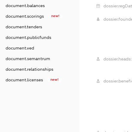
document.balances
dossier.regDat
document.scorings
new!
dossier.found
document.tenders
document.publicfunds
document.ved
document.semantrum
dossier.heads:
document.relationships
document.licenses
new!
dossier.benefic