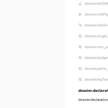
dossier.esvDe
dossier.ndsPa
dossier.ndsAn
dossier.singl
dossier.non_p
dossier.budge
dossier.palne_
dossier.bigTa
dossier.declarat
dossier.declarati