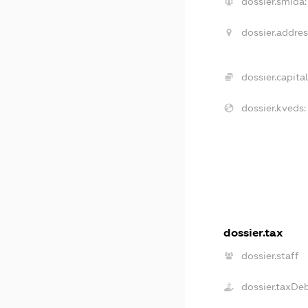
dossier.smida:
dossier.addres
dossier.capital
dossier.kveds:
dossier.tax
dossier.staff
dossier.taxDe