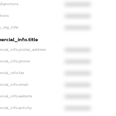
aSanctions
XXXXXXXXXX
tions
XXXXXXXXXX
n_reg_title
XXXXXXXXXX
rcial_info.title
rcial_info.postal_address
XXXXXXXXXX
rcial_info.phone
XXXXXXXXXX
rcial_info.fax
XXXXXXXXXX
rcial_info.email
XXXXXXXXXX
rcial_info.website
XXXXXXXXXX
cial_info.activity
XXXXXXXXXX