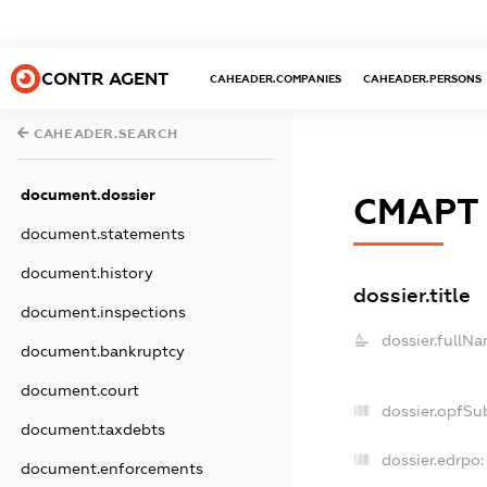
CONTR AGENT
CAHEADER.COMPANIES
CAHEADER.PERSONS
CAHEADER.SEARCH
document.dossier
СМАРТ
document.statements
document.history
dossier.title
document.inspections
dossier.fullNa
document.bankruptcy
document.court
dossier.opfSu
document.taxdebts
dossier.edrpo:
document.enforcements