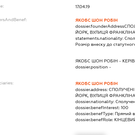
e:
17.04.19
ersAndBenef:
ЯКОБС ШОН РОБІН
dossier.founderAddress
СПОЛ
ЙОРК, ВУЛИЦЯ ФРАНКЛІНА,
statements.nationality:
Спол
Розмір внеску до статутног
ЯКОБС ШОН РОБІН
-
КЕРІ
dossier.position -
iaries:
ЯКОБС ШОН РОБІН
dossier.address:
СПОЛУЧЕНІ
ЙОРК, ВУЛИЦЯ ФРАНКЛІНА,
dossier.nationality:
Сполуче
dossier.benefInterest:
100
dossier.benefType:
Прямий в
dossier.benefRole:
КІНЦЕВИ