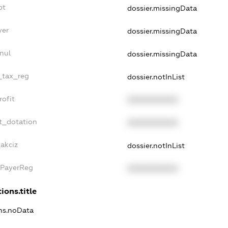
bt
dossier.missingData
yer
dossier.missingData
nul
dossier.missingData
e_tax_reg
dossier.notInList
rofit
XXXXXXXXXX
t_dotation
XXXXXXXXXX
akciz
dossier.notInList
xPayerReg
XXXXXXXXXX
ions.title
ons.noData