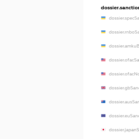
dossier.sanctio
dossier.specS
dossier.rnboS
dossier.amkuB
dossier.ofacS
dossier.ofac
dossier.gbSan
dossier.ausSa
dossier.euSan
dossier.japan