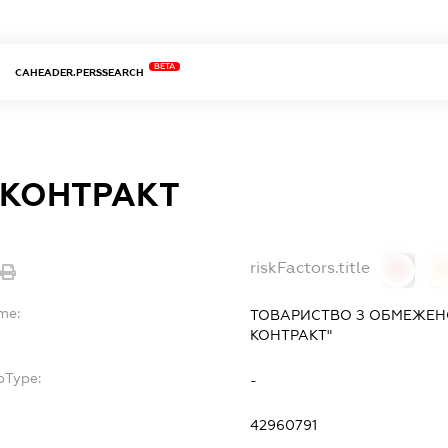
BETA
CAHEADER.PERSSEARCH
 КОНТРАКТ
riskFactors.title
0
0
me:
ТОВАРИСТВО З ОБМЕЖЕН
КОНТРАКТ"
bType:
-
42960791