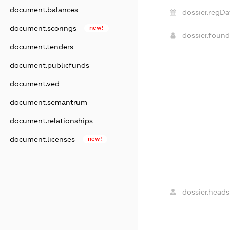
document.balances
dossier.regDa
document.scorings
new!
dossier.foun
document.tenders
document.publicfunds
document.ved
document.semantrum
document.relationships
document.licenses
new!
dossier.heads