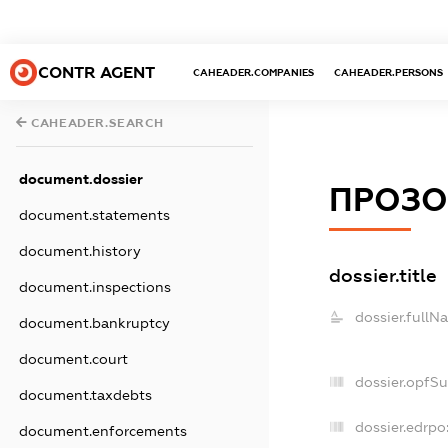
CONTR AGENT
CAHEADER.COMPANIES
CAHEADER.PERSONS
CAHEADER.SEARCH
document.dossier
ПРОЗО
document.statements
document.history
dossier.title
document.inspections
dossier.fullN
document.bankruptcy
document.court
dossier.opfS
document.taxdebts
dossier.edrpo
document.enforcements