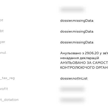
XXXXXXXXXX
bt
dossier.missingData
ebt
dossier.missingData
yer
dossier.missingData
nnul
Анульовано з 29.06.20 у зв'
ненадання декларацiй
АНУЛЬОВАНО ЗА САМОСТ
КОНТРОЛЮЮЧОГО ОРГАНУ
e_tax_reg
dossier.notInList
rofit
XXXXXXXXXX
et_dotation
XXXXXXXXXX