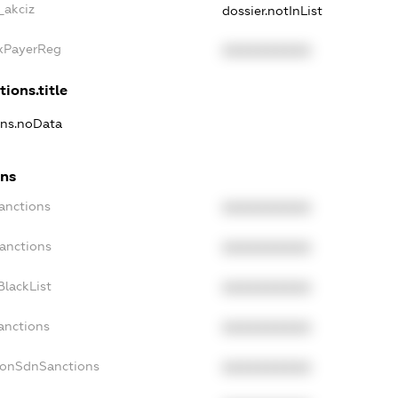
_akciz
dossier.notInList
axPayerReg
XXXXXXXXXX
tions.title
ons.noData
ons
anctions
XXXXXXXXXX
Sanctions
XXXXXXXXXX
BlackList
XXXXXXXXXX
anctions
XXXXXXXXXX
NonSdnSanctions
XXXXXXXXXX