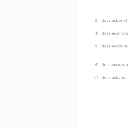
dossier.benefi
dossier.smida
dossier.addre
dossier.capita
dossier.kveds