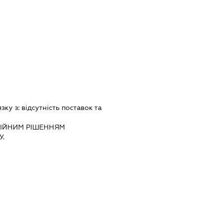
язку з:
вiдсутнiсть поставок та
IЙНИМ РIШЕННЯМ
.