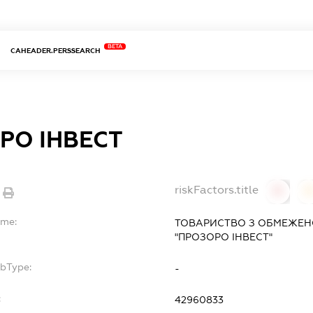
BETA
CAHEADER.PERSSEARCH
РО ІНВЕСТ
riskFactors.title
0
ame:
ТОВАРИСТВО З ОБМЕЖЕН
"ПРОЗОРО ІНВЕСТ"
ubType:
-
:
42960833