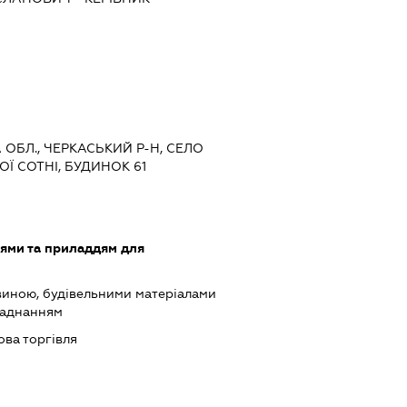
А ОБЛ., ЧЕРКАСЬКИЙ Р-Н, СЕЛО
Ї СОТНІ, БУДИНОК 61
лями та приладдям для
виною, будівельними матеріалами
ладнанням
ова торгівля