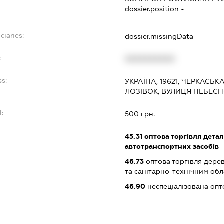
dossier.position -
ciaries:
dossier.missingData
:
XXXXXXXXXX
ss:
УКРАЇНА, 19621, ЧЕРКАСЬК
ЛОЗІВОК, ВУЛИЦЯ НЕБЕСНО
l:
500 грн.
:
45.31
оптова торгівля дета
автотранспортних засобів
46.73
оптова торгівля дере
та санітарно-технічним об
46.90
неспеціалізована опт