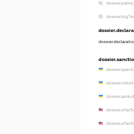
dossier.palne
dossier.bigT
dossier.declara
dossier.declarati
dossier.sancti
dossier.specS
dossier.rnbo
dossier.amku
dossier.ofacS
dossier.ofac