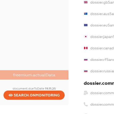
dossier.gbSa
dossier.ausSa
dossier.euSan
dossier.japan
dossier.cana
dossier.rfSan
dossier.russi
freemium.actualData
dossier.comm
document.dueToDate
19.11.25
dossier.comm
SEARCH.ONMONITORING
dossier.comm