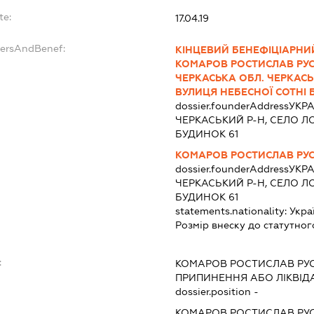
te:
17.04.19
dersAndBenef:
КІНЦЕВИЙ БЕНЕФІЦІАРНИ
КОМАРОВ РОСТИСЛАВ РУСЛ
ЧЕРКАСЬКА ОБЛ. ЧЕРКАС
ВУЛИЦЯ НЕБЕСНОЇ СОТНІ 
dossier.founderAddress
УКРА
ЧЕРКАСЬКИЙ Р-Н, СЕЛО ЛО
БУДИНОК 61
КОМАРОВ РОСТИСЛАВ РУ
dossier.founderAddress
УКРА
ЧЕРКАСЬКИЙ Р-Н, СЕЛО ЛО
БУДИНОК 61
statements.nationality:
Укра
Розмір внеску до статутног
:
КОМАРОВ РОСТИСЛАВ РУ
ПРИПИНЕННЯ АБО ЛІКВІД
dossier.position -
КОМАРОВ РОСТИСЛАВ РУ