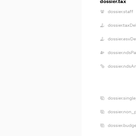
dossier.tax
dossier.staff
dossier.taxDe
dossier.esvD
dossier.ndsPa
dossier.ndsA
dossier.singl
dossier.non_p
dossier.budg