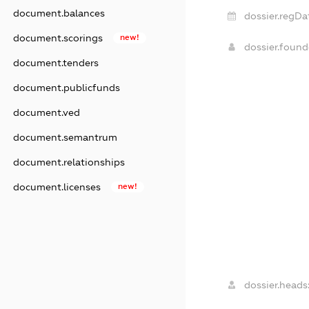
document.balances
dossier.regDa
document.scorings
new!
dossier.foun
document.tenders
document.publicfunds
document.ved
document.semantrum
document.relationships
document.licenses
new!
dossier.heads