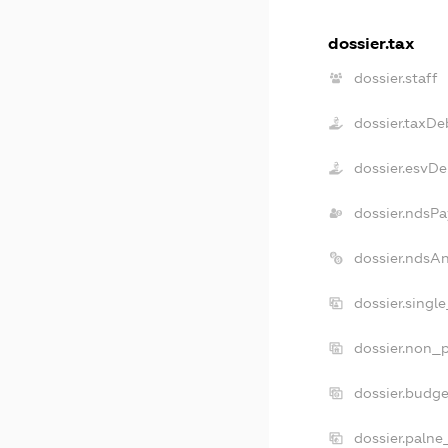
dossier.tax
dossier.staff
dossier.taxDe
dossier.esvDe
dossier.ndsPa
dossier.ndsA
dossier.singl
dossier.non_p
dossier.budg
dossier.palne