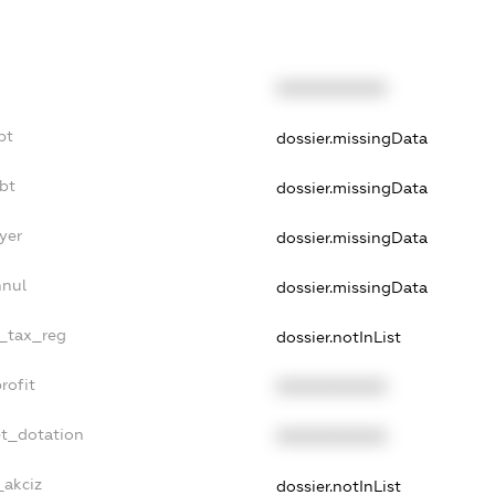
XXXXXXXXXX
bt
dossier.missingData
bt
dossier.missingData
yer
dossier.missingData
nnul
dossier.missingData
e_tax_reg
dossier.notInList
rofit
XXXXXXXXXX
et_dotation
XXXXXXXXXX
_akciz
dossier.notInList