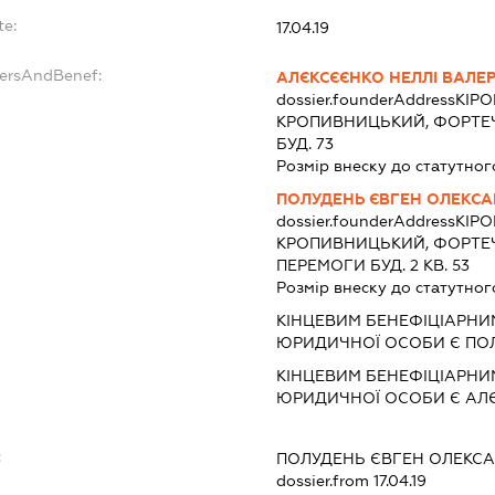
te:
17.04.19
dersAndBenef:
АЛЄКСЄЄНКО НЕЛЛІ ВАЛЕР
dossier.founderAddress
КІРО
КРОПИВНИЦЬКИЙ, ФОРТЕ
БУД. 73
Розмір внеску до статутног
ПОЛУДЕНЬ ЄВГЕН ОЛЕКС
dossier.founderAddress
КІРО
КРОПИВНИЦЬКИЙ, ФОРТЕ
ПЕРЕМОГИ БУД. 2 КВ. 53
Розмір внеску до статутног
КІНЦЕВИМ БЕНЕФІЦІАРНИ
ЮРИДИЧНОЇ ОСОБИ Є ПО
КІНЦЕВИМ БЕНЕФІЦІАРНИ
ЮРИДИЧНОЇ ОСОБИ Є АЛЄ
:
ПОЛУДЕНЬ ЄВГЕН ОЛЕКС
dossier.from 17.04.19