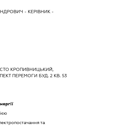
АНДРОВИЧ
-
КЕРІВНИК
-
МІСТО КРОПИВНИЦЬКИЙ,
КТ ПЕРЕМОГИ БУД. 2 КВ. 53
нергії
ією
лектропостачання та