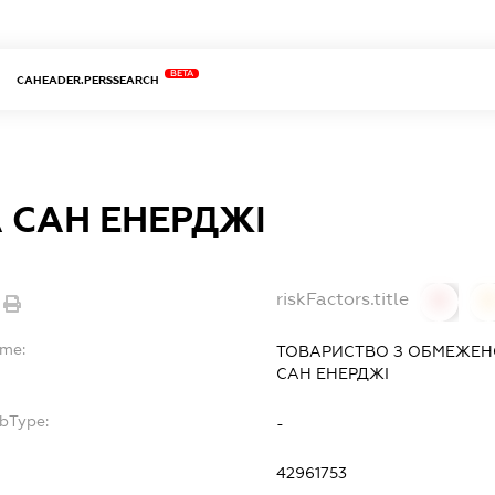
BETA
CAHEADER.PERSSEARCH
 САН ЕНЕРДЖІ
riskFactors.title
0
ame:
ТОВАРИСТВО З ОБМЕЖЕН
САН ЕНЕРДЖІ
ubType:
-
:
42961753