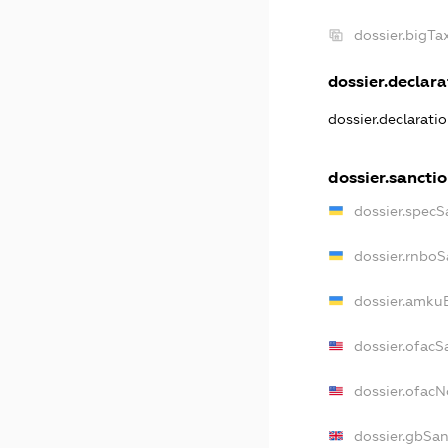
dossier.bigT
dossier.declara
dossier.declarati
dossier.sancti
dossier.specS
dossier.rnboS
dossier.amkuB
dossier.ofacS
dossier.ofac
dossier.gbSan