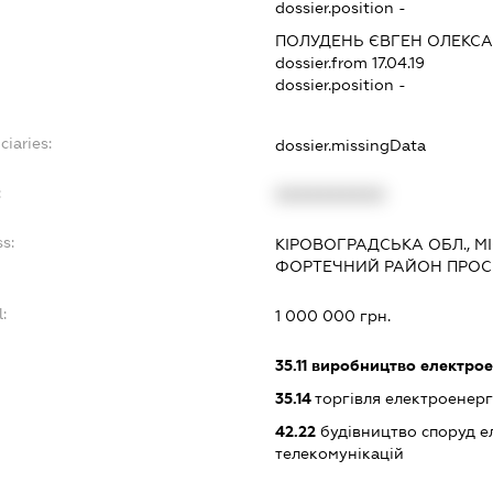
dossier.position -
ПОЛУДЕНЬ ЄВГЕН ОЛЕКС
dossier.from 17.04.19
dossier.position -
ciaries:
dossier.missingData
:
XXXXXXXXXX
s:
КІРОВОГРАДСЬКА ОБЛ., 
ФОРТЕЧНИЙ РАЙОН ПРОСПЕ
:
1 000 000 грн.
:
35.11
виробництво електрое
35.14
торгівля електроенерг
42.22
будівництво споруд е
телекомунікацій