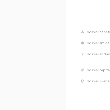
dossier.benefi
dossier.smida
dossier.addres
dossier.capital
dossier.kveds