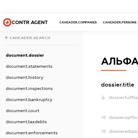
CONTR AGENT
CAHEADER.COMPANIES
CAHEADER.PERSONS
CAHEADER.SEARCH
document.dossier
АЛЬФА
document.statements
document.history
dossier.title
document.inspections
dossier.fullN
document.bankruptcy
document.court
dossier.opfS
document.taxdebts
dossier.edrpo
document.enforcements