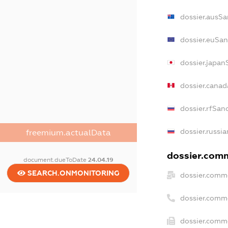
dossier.ausSa
dossier.euSan
dossier.japan
dossier.cana
dossier.rfSan
dossier.russi
freemium.actualData
dossier.comm
document.dueToDate
24.04.19
SEARCH.ONMONITORING
dossier.comme
dossier.comm
dossier.comme