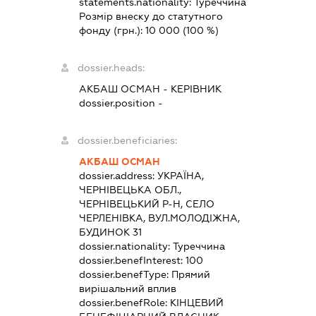
statements.nationality:
Туреччина
Розмір внеску до статутного
фонду (грн.):
10 000
(100 %)
dossier.heads:
АКБАШ ОСМАН
-
КЕРІВНИК
dossier.position -
dossier.beneficiaries:
АКБАШ ОСМАН
dossier.address:
УКРАЇНА,
ЧЕРНІВЕЦЬКА ОБЛ.,
ЧЕРНІВЕЦЬКИЙ Р-Н, СЕЛО
ЧЕРЛЕНІВКА, ВУЛ.МОЛОДІЖНА,
БУДИНОК 31
dossier.nationality:
Туреччина
dossier.benefInterest:
100
dossier.benefType:
Прямий
вирішальний вплив
dossier.benefRole:
КІНЦЕВИЙ