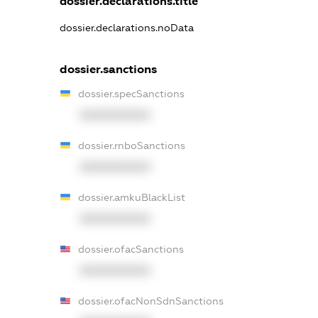
dossier.declarations.title
dossier.declarations.noData
dossier.sanctions
dossier.specSanctions
XXXXXXXXXX
dossier.rnboSanctions
XXXXXXXXXX
dossier.amkuBlackList
XXXXXXXXXX
dossier.ofacSanctions
XXXXXXXXXX
dossier.ofacNonSdnSanctions