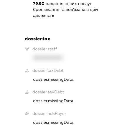
79.90
надання інших послуг
бронювання та пов'язана з цим
діяльність
dossier.tax
dossier.staff
XXXXXXXXXX
dossier.taxDebt
dossier.missingData
dossier.esvDebt
dossier.missingData
dossier.ndsPayer
dossier.missingData