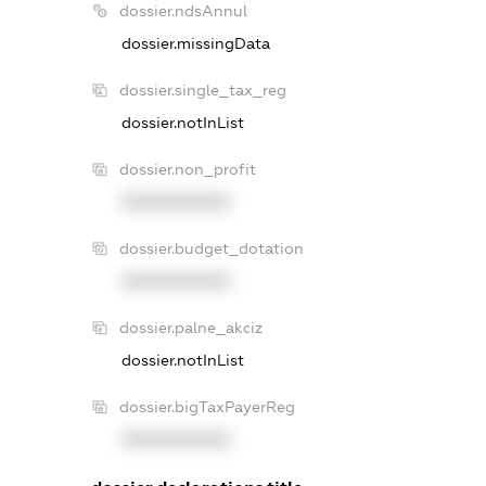
dossier.ndsAnnul
dossier.missingData
dossier.single_tax_reg
dossier.notInList
dossier.non_profit
XXXXXXXXXX
dossier.budget_dotation
XXXXXXXXXX
dossier.palne_akciz
dossier.notInList
dossier.bigTaxPayerReg
XXXXXXXXXX