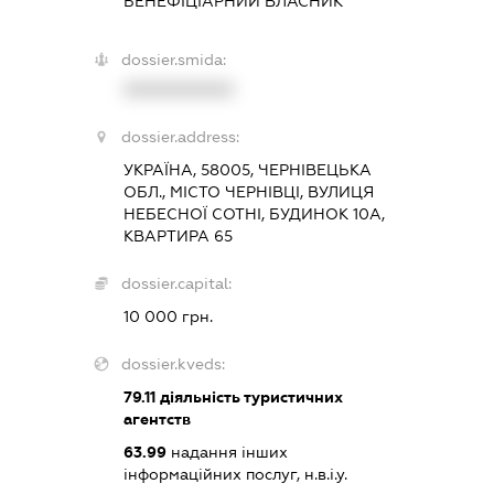
БЕНЕФІЦІАРНИЙ ВЛАСНИК
dossier.smida:
XXXXXXXXXX
dossier.address:
УКРАЇНА, 58005, ЧЕРНІВЕЦЬКА
ОБЛ., МІСТО ЧЕРНІВЦІ, ВУЛИЦЯ
НЕБЕСНОЇ СОТНІ, БУДИНОК 10А,
КВАРТИРА 65
dossier.capital:
10 000 грн.
dossier.kveds:
79.11
діяльність туристичних
агентств
63.99
надання інших
інформаційних послуг, н.в.і.у.