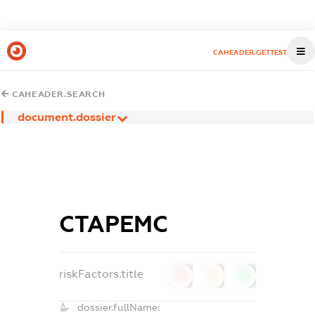
CAHEADER.GETTEST
CAHEADER.SEARCH
document.dossier
СТАРЕМС
riskFactors.title
0
0
0
dossier.fullName: