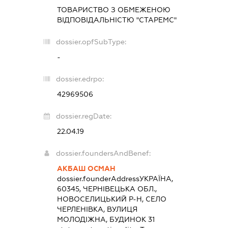
ТОВАРИСТВО З ОБМЕЖЕНОЮ
ВІДПОВІДАЛЬНІСТЮ "СТАРЕМС"
dossier.opfSubType:
-
dossier.edrpo:
42969506
dossier.regDate:
22.04.19
dossier.foundersAndBenef:
АКБАШ ОСМАН
dossier.founderAddress
УКРАЇНА,
60345, ЧЕРНІВЕЦЬКА ОБЛ.,
НОВОСЕЛИЦЬКИЙ Р-Н, СЕЛО
ЧЕРЛЕНІВКА, ВУЛИЦЯ
МОЛОДІЖНА, БУДИНОК 31