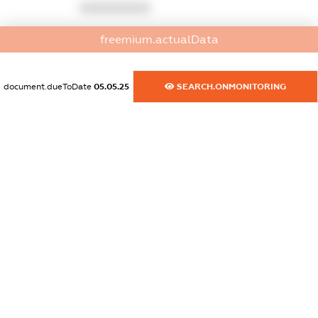
XXXXXXXXXX
dossier.commercial_info.activity
freemium.actualData
XXXXXXXXXX
document.dueToDate
05.05.25
SEARCH.ONMONITORING
freemium.exampleText_1
freemium.exampleText_2
freemium.anonymousPerSearch2
FREEMIUM.DETAILS
FREEMIUM.REGISTER