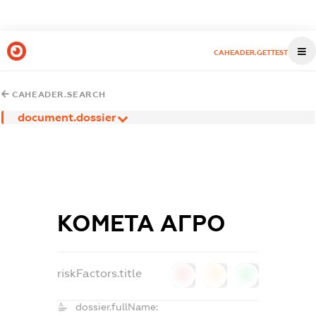
CAHEADER.GETTEST
CAHEADER.SEARCH
document.dossier
КОМЕТА АГРО
riskFactors.title
0
0
0
dossier.fullName: