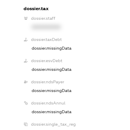
dossier.tax
dossier.staff
XXXXXXXXXX
dossier.taxDebt
dossier.missingData
dossier.esvDebt
dossier.missingData
dossier.ndsPayer
dossier.missingData
dossier.ndsAnnul
dossier.missingData
dossier.single_tax_reg