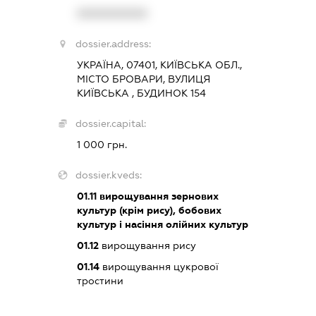
XXXXXXXXXX
dossier.address:
УКРАЇНА, 07401, КИЇВСЬКА ОБЛ.,
МІСТО БРОВАРИ, ВУЛИЦЯ
КИЇВСЬКА , БУДИНОК 154
dossier.capital:
1 000 грн.
dossier.kveds:
01.11
вирощування зернових
культур (крім рису), бобових
культур і насіння олійних культур
01.12
вирощування рису
01.14
вирощування цукрової
тростини