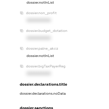
dossier.notInList
dossier.non_profit
XXXXXXXXXX
dossier.budget_dotation
XXXXXXXXXX
dossier.palne_akciz
dossier.notInList
dossier.bigTaxPayerReg
XXXXXXXXXX
dossier.declarations.title
dossier.declarations.noData
dossier.sanctions