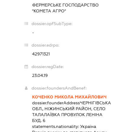
ФЕРМЕРСЬКЕ ГОСПОДАРСТВО
"КОМЕТА АГРО"
dossier.opfSubType:
-
dossier.edrpo:
42971321
dossier.regDate:
23.04.19
dossier.foundersAndBenef:
КОЧЕНКО МИКОЛА МИХАЙЛОВИЧ
dossier.founderAddress
ЧЕРНІГІВСЬКА
ОБЛ., НІЖИНСЬКИЙ РАЙОН, СЕЛО
ТАЛАЛАЇВКА ПРОВУЛОК ЛЕНІНА
БУД. 6
statements.nationality:
Україна