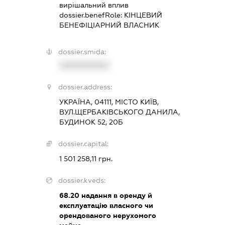
вирішальний вплив
dossier.benefRole:
КІНЦЕВИЙ
БЕНЕФІЦІАРНИЙ ВЛАСНИК
dossier.smida:
XXXXXXXXXX
dossier.address:
УКРАЇНА, 04111, МІСТО КИЇВ,
ВУЛ.ЩЕРБАКІВСЬКОГО ДАНИЛА,
БУДИНОК 52, 20Б
dossier.capital:
1 501 258,11 грн.
dossier.kveds:
68.20
надання в оренду й
експлуатацію власного чи
орендованого нерухомого