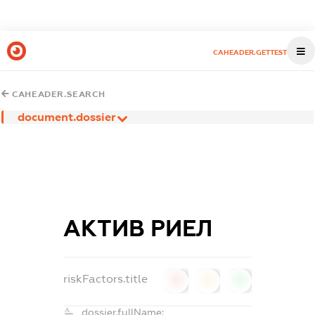
CAHEADER.GETTEST
CAHEADER.SEARCH
document.dossier
АКТИВ РИЕЛ
riskFactors.title
0
0
0
dossier.fullName: