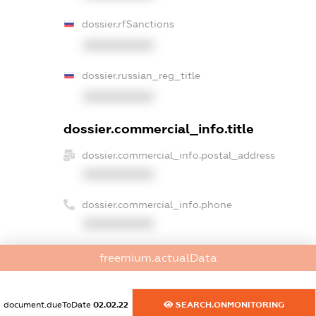
dossier.rfSanctions
XXXXXXXXXX
dossier.russian_reg_title
XXXXXXXXXX
dossier.commercial_info.title
dossier.commercial_info.postal_address
XXXXXXXXXX
dossier.commercial_info.phone
XXXXXXXXXX
dossier.commercial_info.fax
freemium.actualData
XXXXXXXXXX
dossier.commercial_info.email
document.dueToDate
02.02.22
SEARCH.ONMONITORING