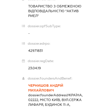
ТОВАРИСТВО З ОБМЕЖЕНОЮ
ВІДПОВІДАЛЬНІСТЮ "АКТИВ
РИЕЛ"
dossier.opfSubType:
-
dossier.edrpo:
42971831
dossier.regDate:
23.04.19
dossier.foundersAndBenef:
ЧЕРНИШОВ АНДРІЙ
МИХАЙЛОВИЧ
dossier.founderAddress
УКРАЇНА,
02222, МІСТО КИЇВ, ВУЛ.СЕРЖА
ЛИФАРЯ, БУДИНОК 11-А,