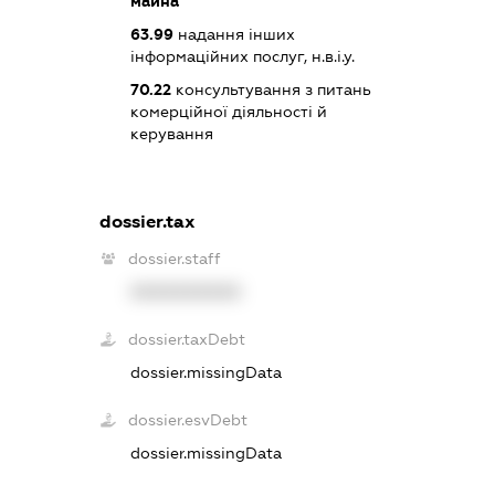
майна
63.99
надання інших
інформаційних послуг, н.в.і.у.
70.22
консультування з питань
комерційної діяльності й
керування
dossier.tax
dossier.staff
XXXXXXXXXX
dossier.taxDebt
dossier.missingData
dossier.esvDebt
dossier.missingData