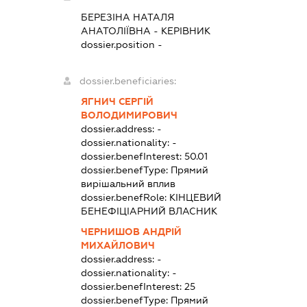
БЕРЕЗІНА НАТАЛЯ
АНАТОЛІЇВНА
-
КЕРІВНИК
dossier.position -
dossier.beneficiaries:
ЯГНИЧ СЕРГІЙ
ВОЛОДИМИРОВИЧ
dossier.address:
-
dossier.nationality:
-
dossier.benefInterest:
50.01
dossier.benefType:
Прямий
вирішальний вплив
dossier.benefRole:
КІНЦЕВИЙ
БЕНЕФІЦІАРНИЙ ВЛАСНИК
ЧЕРНИШОВ АНДРІЙ
МИХАЙЛОВИЧ
dossier.address:
-
dossier.nationality:
-
dossier.benefInterest:
25
dossier.benefType:
Прямий