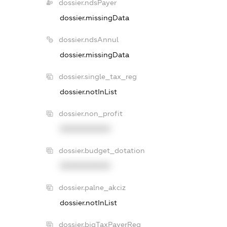
dossier.ndsPayer
dossier.missingData
dossier.ndsAnnul
dossier.missingData
dossier.single_tax_reg
dossier.notInList
dossier.non_profit
XXXXXXXXXX
dossier.budget_dotation
XXXXXXXXXX
dossier.palne_akciz
dossier.notInList
dossier.bigTaxPayerReg