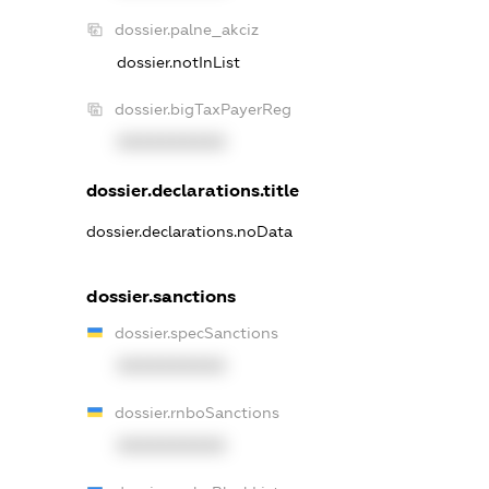
dossier.palne_akciz
dossier.notInList
dossier.bigTaxPayerReg
XXXXXXXXXX
dossier.declarations.title
dossier.declarations.noData
dossier.sanctions
dossier.specSanctions
XXXXXXXXXX
dossier.rnboSanctions
XXXXXXXXXX