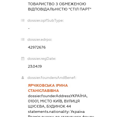
ТОВАРИСТВО З ОБМЕЖЕНОЮ
ВІДПОВІДАЛЬНІСТЮ "СТІЛ ПАРТ"
dossier.opfSubType:
-
dossier.edrpo:
42972676
dossier.regDate:
23.04.19
dossier.foundersAndBenef:
ЯРЧІКОВСЬКА ІРИНА
СТАНІСЛАВІВНА
dossier.founderAddress
УКРАЇНА,
01001, МІСТО КИЇВ, ВУЛИЦЯ
ЩУСЄВА, БУДИНОК 44
statements.nationality:
Україна
Розмір внеску до статутного фонду