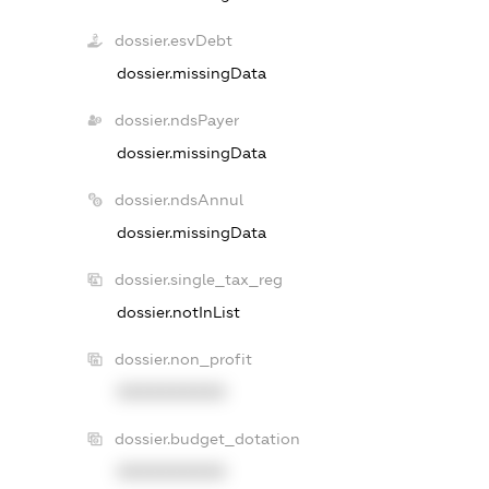
dossier.esvDebt
dossier.missingData
dossier.ndsPayer
dossier.missingData
dossier.ndsAnnul
dossier.missingData
dossier.single_tax_reg
dossier.notInList
dossier.non_profit
XXXXXXXXXX
dossier.budget_dotation
XXXXXXXXXX