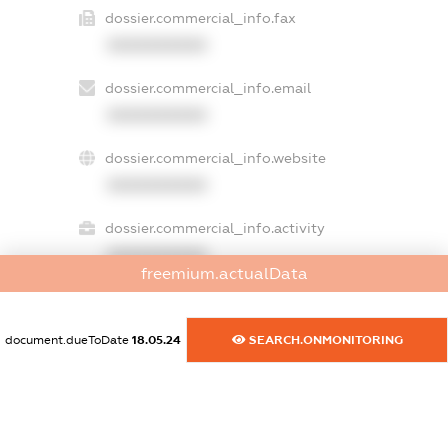
dossier.commercial_info.fax
XXXXXXXXXX
dossier.commercial_info.email
XXXXXXXXXX
dossier.commercial_info.website
XXXXXXXXXX
dossier.commercial_info.activity
XXXXXXXXXX
freemium.actualData
document.dueToDate
18.05.24
SEARCH.ONMONITORING
freemium.exampleText_1
freemium.exampleText_2
freemium.anonymousPerSearch2
FREEMIUM.DETAILS
FREEMIUM.REGISTER