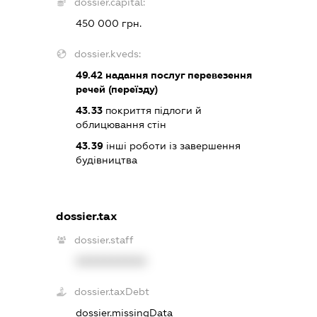
dossier.capital:
450 000 грн.
dossier.kveds:
49.42
надання послуг перевезення
речей (переїзду)
43.33
покриття підлоги й
облицювання стін
43.39
інші роботи із завершення
будівництва
dossier.tax
dossier.staff
XXXXXXXXXX
dossier.taxDebt
dossier.missingData