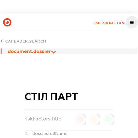
CAHEADER.GETTEST
CAHEADER.SEARCH
document.dossier
СТІЛ ПАРТ
riskFactors.title
0
0
0
dossier.fullName: