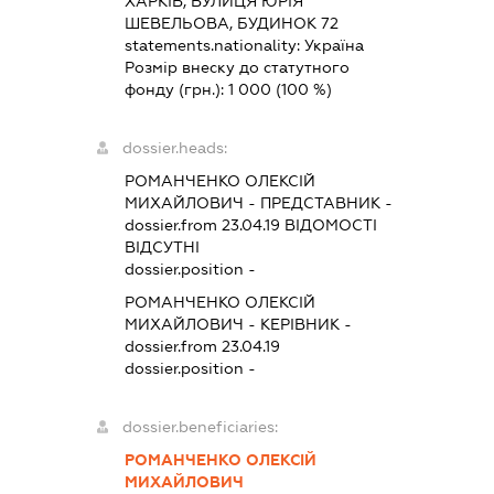
ХАРКІВ, ВУЛИЦЯ ЮРІЯ
ШЕВЕЛЬОВА, БУДИНОК 72
statements.nationality:
Україна
Розмір внеску до статутного
фонду (грн.):
1 000
(100 %)
dossier.heads:
РОМАНЧЕНКО ОЛЕКСІЙ
МИХАЙЛОВИЧ
-
ПРЕДСТАВНИК
-
dossier.from 23.04.19
ВІДОМОСТІ
ВІДСУТНІ
dossier.position -
РОМАНЧЕНКО ОЛЕКСІЙ
МИХАЙЛОВИЧ
-
КЕРІВНИК
-
dossier.from 23.04.19
dossier.position -
dossier.beneficiaries:
РОМАНЧЕНКО ОЛЕКСІЙ
МИХАЙЛОВИЧ