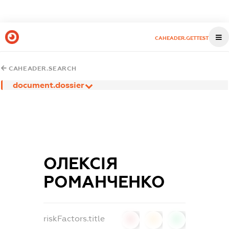
CAHEADER.GETTEST
CAHEADER.SEARCH
document.dossier
ОЛЕКСІЯ
РОМАНЧЕНКО
riskFactors.title
0
0
0