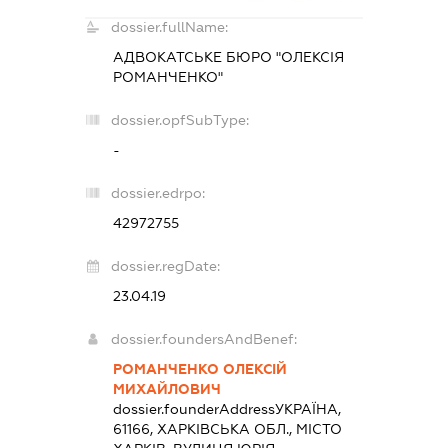
dossier.fullName:
АДВОКАТСЬКЕ БЮРО "ОЛЕКСІЯ
РОМАНЧЕНКО"
dossier.opfSubType:
-
dossier.edrpo:
42972755
dossier.regDate:
23.04.19
dossier.foundersAndBenef:
РОМАНЧЕНКО ОЛЕКСІЙ
МИХАЙЛОВИЧ
dossier.founderAddress
УКРАЇНА,
61166, ХАРКІВСЬКА ОБЛ., МІСТО