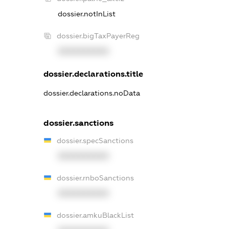
dossier.notInList
dossier.bigTaxPayerReg
XXXXXXXXXX
dossier.declarations.title
dossier.declarations.noData
dossier.sanctions
dossier.specSanctions
XXXXXXXXXX
dossier.rnboSanctions
XXXXXXXXXX
dossier.amkuBlackList