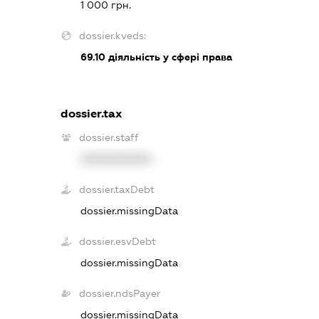
1 000 грн.
dossier.kveds:
69.10
діяльність у сфері права
dossier.tax
dossier.staff
XXXXXXXXXX
dossier.taxDebt
dossier.missingData
dossier.esvDebt
dossier.missingData
dossier.ndsPayer
dossier.missingData