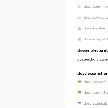
dossier.non_pr
dossier.budge
dossier.palne_
dossier.bigTa
dossier.declarat
dossier.declaratio
dossier.sanctio
dossier.specSa
dossier.rnboS
dossier.amkuB