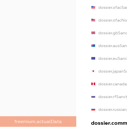
dossier.ofacSa
dossier.ofacN
dossier.gbSan
dossier.ausSan
dossier.euSanc
dossier.japanS
dossier.canad
dossier.rfSanc
dossier.russia
freemium.actualData
dossier.comme