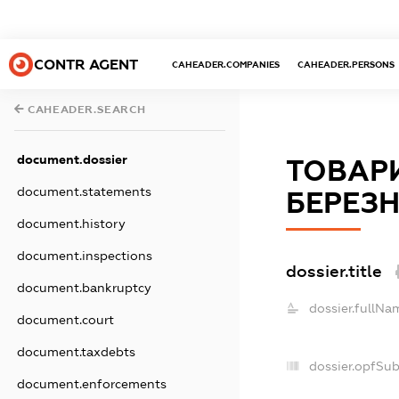
CONTR AGENT
CAHEADER.COMPANIES
CAHEADER.PERSONS
CAHEADER.SEARCH
document.dossier
ТОВАР
document.statements
БЕРЕЗ
document.history
document.inspections
dossier.title
document.bankruptcy
dossier.fullNa
document.court
document.taxdebts
dossier.opfSu
document.enforcements