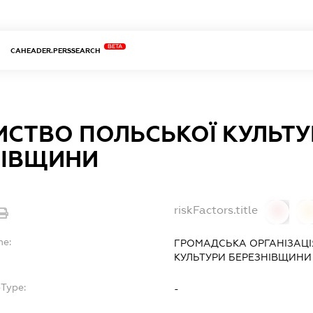
BETA
CAHEADER.PERSSEARCH
ИСТВО ПОЛЬСЬКОЇ КУЛЬТУ
НІВЩИНИ
riskFactors.title
0
0
me:
ГРОМАДСЬКА ОРГАНІЗАЦ
КУЛЬТУРИ БЕРЕЗНІВЩИНИ
bType:
-