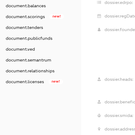
dossier.edrpo:
document.balances
dossier.regDat
document.scorings
new!
document.tenders
dossier.found
document.publicfunds
document.ved
document.semantrum
document.relationships
dossier.heads:
document.licenses
new!
dossier.benefic
dossier.smida:
dossier.address