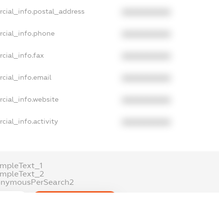
rcial_info.postal_address
XXXXXXXXXX
rcial_info.phone
XXXXXXXXXX
cial_info.fax
XXXXXXXXXX
cial_info.email
XXXXXXXXXX
cial_info.website
XXXXXXXXXX
cial_info.activity
XXXXXXXXXX
mpleText_1
ampleText_2
onymousPerSearch2
ETAILS
FREEMIUM.REGISTER