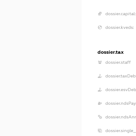
dossier.capital:
dossier.kveds:
dossier.tax
dossier.staff
dossier.taxDeb
dossier.esvDe
dossier.ndsPay
dossier.ndsAn
dossier.single