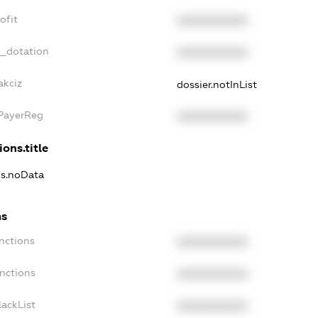
ofit
XXXXXXXXXX
t_dotation
XXXXXXXXXX
akciz
dossier.notInList
xPayerReg
XXXXXXXXXX
ions.title
ns.noData
ns
nctions
XXXXXXXXXX
anctions
XXXXXXXXXX
lackList
XXXXXXXXXX