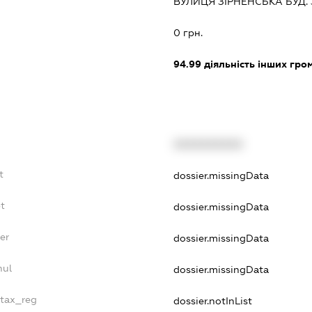
ВУЛИЦЯ ЗІРНЕНСЬКА БУД. 3
0 грн.
94.99
діяльність інших грома
XXXXXXXXXX
t
dossier.missingData
bt
dossier.missingData
er
dossier.missingData
nul
dossier.missingData
_tax_reg
dossier.notInList