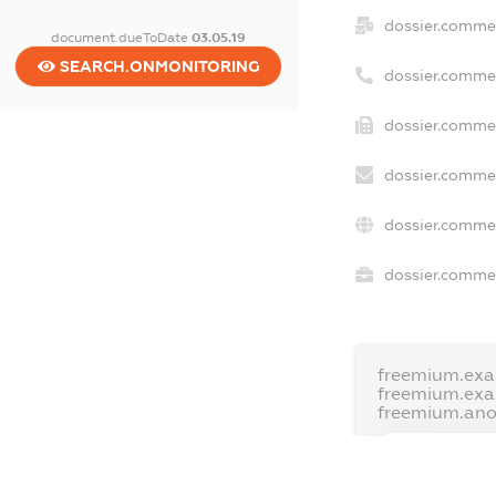
dossier.comme
document.dueToDate
03.05.19
SEARCH.ONMONITORING
dossier.comme
dossier.commer
dossier.commer
dossier.commer
dossier.commer
freemium.exa
freemium.ex
freemium.an
FREEMIUM.D