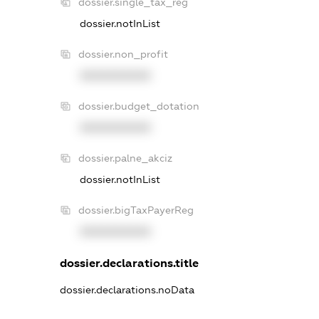
dossier.single_tax_reg
dossier.notInList
dossier.non_profit
XXXXXXXXXX
dossier.budget_dotation
XXXXXXXXXX
dossier.palne_akciz
dossier.notInList
dossier.bigTaxPayerReg
XXXXXXXXXX
dossier.declarations.title
dossier.declarations.noData