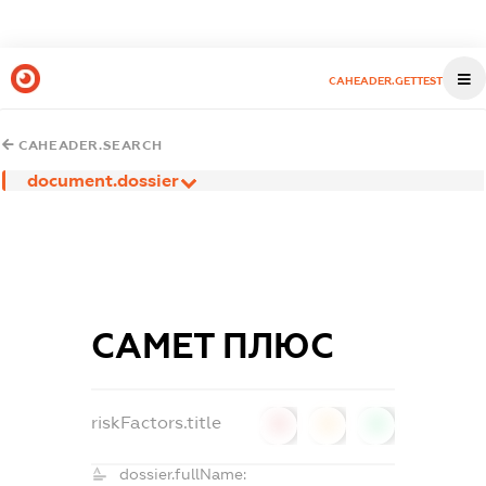
CAHEADER.GETTEST
CAHEADER.SEARCH
document.dossier
САМЕТ ПЛЮС
riskFactors.title
0
0
0
dossier.fullName: