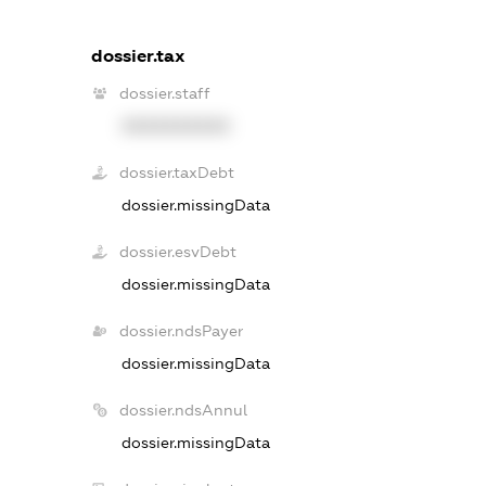
dossier.tax
dossier.staff
XXXXXXXXXX
dossier.taxDebt
dossier.missingData
dossier.esvDebt
dossier.missingData
dossier.ndsPayer
dossier.missingData
dossier.ndsAnnul
dossier.missingData