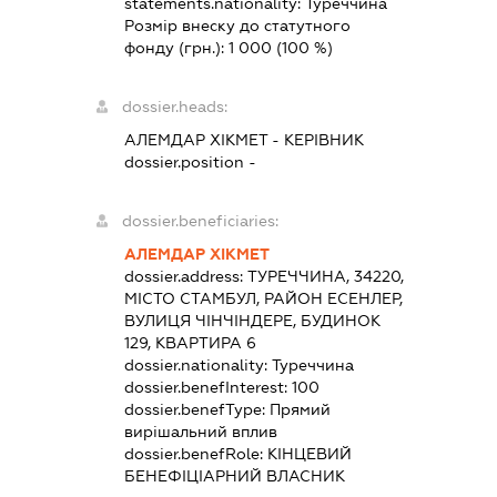
statements.nationality:
Туреччина
Розмір внеску до статутного
фонду (грн.):
1 000
(100 %)
dossier.heads:
АЛЕМДАР ХІКМЕТ
-
КЕРІВНИК
dossier.position -
dossier.beneficiaries:
АЛЕМДАР ХІКМЕТ
dossier.address:
ТУРЕЧЧИНА, 34220,
МІСТО СТАМБУЛ, РАЙОН ЕСЕНЛЕР,
ВУЛИЦЯ ЧІНЧІНДЕРЕ, БУДИНОК
129, КВАРТИРА 6
dossier.nationality:
Туреччина
dossier.benefInterest:
100
dossier.benefType:
Прямий
вирішальний вплив
dossier.benefRole:
КІНЦЕВИЙ
БЕНЕФІЦІАРНИЙ ВЛАСНИК