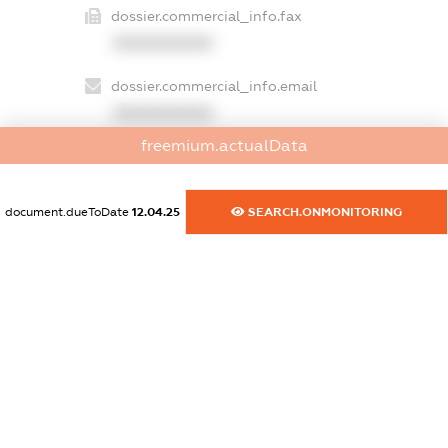
dossier.commercial_info.fax
XXXXXXXXXX
dossier.commercial_info.email
XXXXXXXXXX
freemium.actualData
dossier.commercial_info.website
XXXXXXXXXX
document.dueToDate
12.04.25
SEARCH.ONMONITORING
dossier.commercial_info.activity
XXXXXXXXXX
freemium.exampleText_1
freemium.exampleText_2
freemium.anonymousPerSearch2
FREEMIUM.DETAILS
FREEMIUM.REGISTER