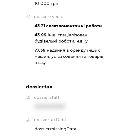
10 000 грн.
dossier.kveds:
43.21
електромонтажні роботи
43.99
інші спеціалізовані
будівельні роботи, н.в.і.у.
77.39
надання в оренду інших
машин, устатковання та товарів,
н.в.і.у.
dossier.tax
dossier.staff
XXXXXXXXXX
dossier.taxDebt
dossier.missingData