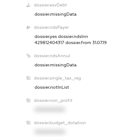
dossier.esvDebt
dossier.missingData
dossier.ndsPayer
dossier.yes
dossier.ndsInn
429812404317
dossier.from 31.07.19
dossier.ndsAnnul
dossier.missingData
dossier.single_tax_reg
dossier.notInList
dossier.non_profit
XXXXXXXXXX
dossier.budget_dotation
XXXXXXXXXX