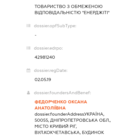
ТОВАРИСТВО З ОБМЕЖЕНОЮ
ВІДПОВІДАЛЬНІСТЮ "ЕНЕРДЖІТІ"
dossier.opfSubType:
-
dossier.edrpo:
42981240
dossier.regDate:
02.05.19
dossier.foundersAndBenef:
ФЕДОРЧЕНКО ОКСАНА
АНАТОЛІЇВНА
dossier.founderAddress
УКРАЇНА,
50055, ДНІПРОПЕТРОВСЬКА ОБЛ.,
МІСТО КРИВИЙ РІГ,
ВУЛ.КОКЧЕТАВСЬКА, БУДИНОК