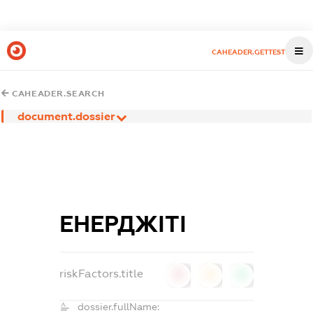
CAHEADER.GETTEST
CAHEADER.SEARCH
document.dossier
ЕНЕРДЖІТІ
riskFactors.title
0
0
0
dossier.fullName: