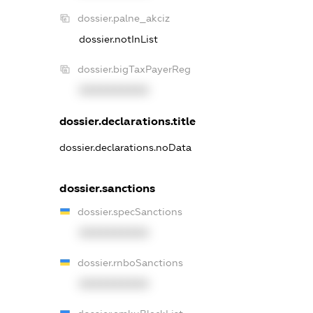
dossier.palne_akciz
dossier.notInList
dossier.bigTaxPayerReg
XXXXXXXXXX
dossier.declarations.title
dossier.declarations.noData
dossier.sanctions
dossier.specSanctions
XXXXXXXXXX
dossier.rnboSanctions
XXXXXXXXXX