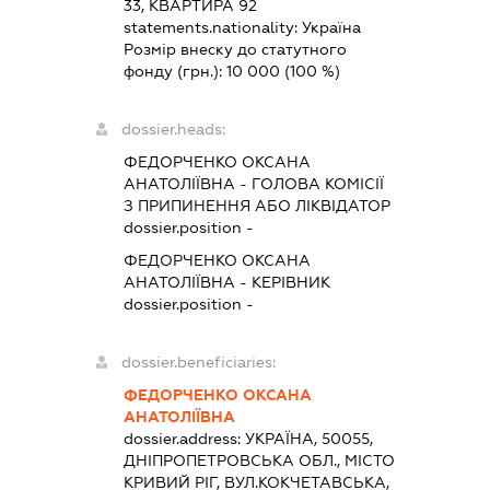
33, КВАРТИРА 92
statements.nationality:
Україна
Розмір внеску до статутного
фонду (грн.):
10 000
(100 %)
dossier.heads:
ФЕДОРЧЕНКО ОКСАНА
АНАТОЛІЇВНА
-
ГОЛОВА КОМІСІЇ
З ПРИПИНЕННЯ АБО ЛІКВІДАТОР
dossier.position -
ФЕДОРЧЕНКО ОКСАНА
АНАТОЛІЇВНА
-
КЕРІВНИК
dossier.position -
dossier.beneficiaries:
ФЕДОРЧЕНКО ОКСАНА
АНАТОЛІЇВНА
dossier.address:
УКРАЇНА, 50055,
ДНІПРОПЕТРОВСЬКА ОБЛ., МІСТО
КРИВИЙ РІГ, ВУЛ.КОКЧЕТАВСЬКА,