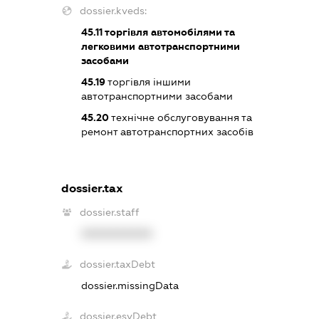
dossier.kveds:
45.11
торгівля автомобілями та
легковими автотранспортними
засобами
45.19
торгівля іншими
автотранспортними засобами
45.20
технічне обслуговування та
ремонт автотранспортних засобів
dossier.tax
dossier.staff
XXXXXXXXXX
dossier.taxDebt
dossier.missingData
dossier.esvDebt