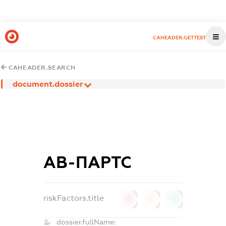
CAHEADER.GETTEST
CAHEADER.SEARCH
document.dossier
АВ-ПАРТС
riskFactors.title
0
0
0
dossier.fullName: