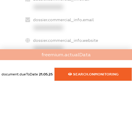
XXXXXXXXXX
dossier.commercial_info.email
XXXXXXXXXX
dossier.commercial_info.website
XXXXXXXXXX
freemium.actualData
dossier.commercial_info.activity
XXXXXXXXXX
document.dueToDate
21.05.25
SEARCH.ONMONITORING
freemium.exampleText_1
freemium.exampleText_2
freemium.anonymousPerSearch2
FREEMIUM.DETAILS
FREEMIUM.REGISTER