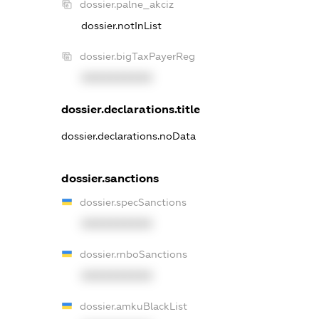
dossier.palne_akciz
dossier.notInList
dossier.bigTaxPayerReg
XXXXXXXXXX
dossier.declarations.title
dossier.declarations.noData
dossier.sanctions
dossier.specSanctions
XXXXXXXXXX
dossier.rnboSanctions
XXXXXXXXXX
dossier.amkuBlackList