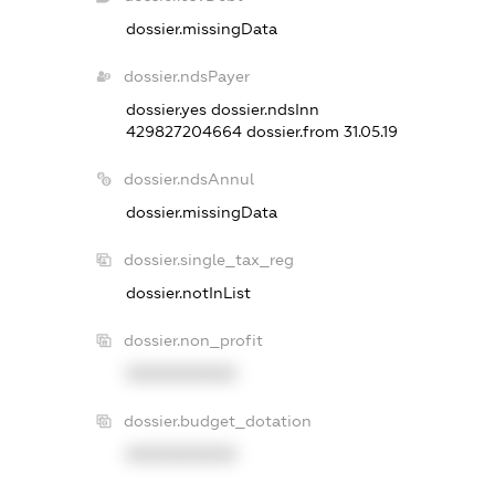
dossier.missingData
dossier.ndsPayer
dossier.yes
dossier.ndsInn
429827204664
dossier.from 31.05.19
dossier.ndsAnnul
dossier.missingData
dossier.single_tax_reg
dossier.notInList
dossier.non_profit
XXXXXXXXXX
dossier.budget_dotation
XXXXXXXXXX