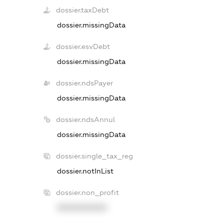
dossier.taxDebt
dossier.missingData
dossier.esvDebt
dossier.missingData
dossier.ndsPayer
dossier.missingData
dossier.ndsAnnul
dossier.missingData
dossier.single_tax_reg
dossier.notInList
dossier.non_profit
XXXXXXXXXX