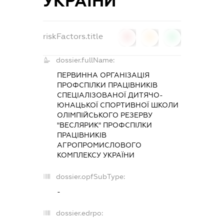
УКРАЇНИ
riskFactors.title
0
0
0
dossier.fullName:
ПЕРВИННА ОРГАНІЗАЦІЯ
ПРОФСПІЛКИ ПРАЦІВНИКІВ
СПЕЦІАЛІЗОВАНОЇ ДИТЯЧО-
ЮНАЦЬКОЇ СПОРТИВНОЇ ШКОЛИ
ОЛІМПІЙСЬКОГО РЕЗЕРВУ
"ВЕСЛЯРИК" ПРОФСПІЛКИ
ПРАЦІВНИКІВ
АГРОПРОМИСЛОВОГО
КОМПЛЕКСУ УКРАЇНИ
dossier.opfSubType:
-
dossier.edrpo: