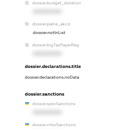
dossier.budget_dotation
XXXXXXXXXX
dossier.palne_akciz
dossier.notInList
dossier.bigTaxPayerReg
XXXXXXXXXX
dossier.declarations.title
dossier.declarations.noData
dossier.sanctions
dossier.specSanctions
XXXXXXXXXX
dossier.rnboSanctions