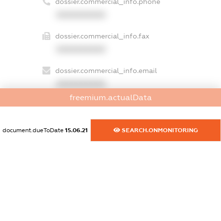
dossier.commercial_info.phone
XXXXXXXXXX
dossier.commercial_info.fax
XXXXXXXXXX
dossier.commercial_info.email
XXXXXXXXXX
freemium.actualData
dossier.commercial_info.website
XXXXXXXXXX
document.dueToDate
15.06.21
SEARCH.ONMONITORING
dossier.commercial_info.activity
XXXXXXXXXX
freemium.exampleText_1
freemium.exampleText_2
freemium.anonymousPerSearch2