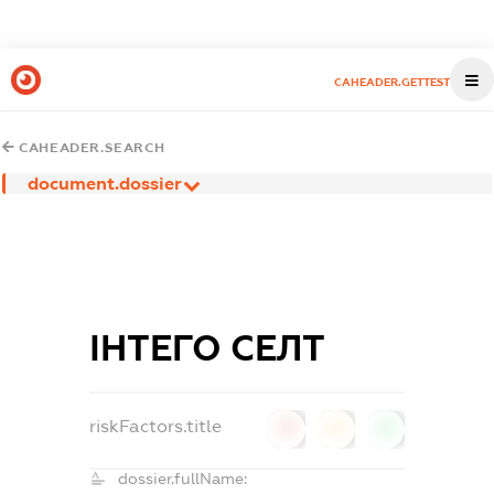
CAHEADER.GETTEST
CAHEADER.SEARCH
document.dossier
ІНТЕГО СЕЛТ
riskFactors.title
0
0
0
dossier.fullName: