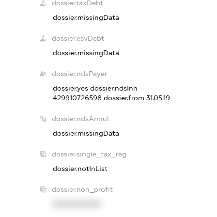
dossier.taxDebt
dossier.missingData
dossier.esvDebt
dossier.missingData
dossier.ndsPayer
dossier.yes
dossier.ndsInn
429910726598
dossier.from 31.05.19
dossier.ndsAnnul
dossier.missingData
dossier.single_tax_reg
dossier.notInList
dossier.non_profit
XXXXXXXXXX