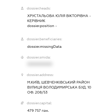
dossier.heads:
ХРУСТАЛЬОВА ЮЛІЯ ВІКТОРІВНА
-
КЕРІВНИК
dossier.position -
dossier.beneficiaries:
dossier.missingData
dossier.smida:
XXXXXXXXXX
dossier.address:
М.КИЇВ, ШЕВЧЕНКІВСЬКИЙ РАЙОН
ВУЛИЦЯ ВОЛОДИМИРСЬКА БУД. 10
ОФ. 208/53
dossier.capital:
479 757 грн.