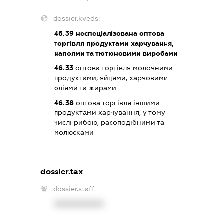
dossier.kveds:
46.39
неспеціалізована оптова
торгівля продуктами харчування,
напоями та тютюновими виробами
46.33
оптова торгівля молочними
продуктами, яйцями, харчовими
оліями та жирами
46.38
оптова торгівля іншими
продуктами харчування, у тому
числі рибою, ракоподібними та
молюсками
dossier.tax
dossier.staff
XXXXXXXXXX