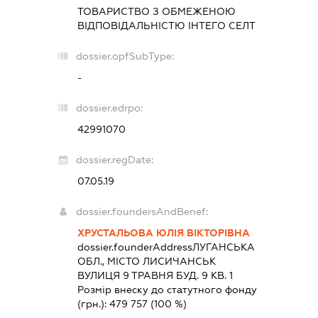
ТОВАРИСТВО З ОБМЕЖЕНОЮ
ВІДПОВІДАЛЬНІСТЮ
ІНТЕГО СЕЛТ
dossier.opfSubType:
-
dossier.edrpo:
42991070
dossier.regDate:
07.05.19
dossier.foundersAndBenef:
ХРУСТАЛЬОВА ЮЛІЯ ВІКТОРІВНА
dossier.founderAddress
ЛУГАНСЬКА
ОБЛ., МІСТО ЛИСИЧАНСЬК
ВУЛИЦЯ 9 ТРАВНЯ БУД. 9 КВ. 1
Розмір внеску до статутного фонду
(грн.):
479 757
(100 %)