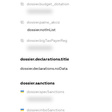
dossier.budget_dotation
XXXXXXXXXX
dossier.palne_akciz
dossier.notInList
dossier.bigTaxPayerReg
XXXXXXXXXX
dossier.declarations.title
dossier.declarations.noData
dossier.sanctions
dossier.specSanctions
XXXXXXXXXX
dossier.rnboSanctions