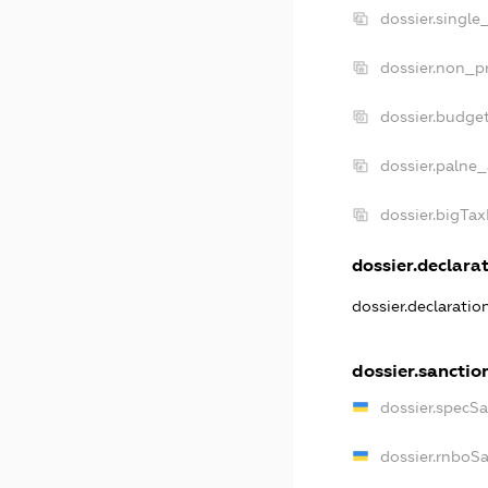
dossier.single
dossier.non_pr
dossier.budge
dossier.palne_
dossier.bigTa
dossier.declarat
dossier.declarati
dossier.sanctio
dossier.specS
dossier.rnboS