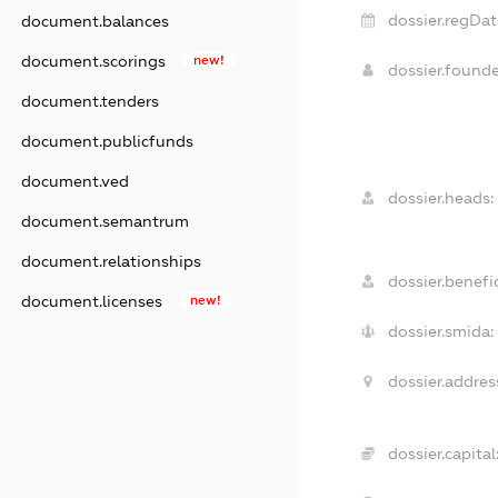
dossier.regDat
document.balances
document.scorings
new!
dossier.found
document.tenders
document.publicfunds
document.ved
dossier.heads:
document.semantrum
document.relationships
dossier.benefic
document.licenses
new!
dossier.smida:
dossier.addres
dossier.capital