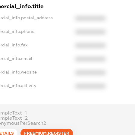
rcial_info.title
rcial_info.postal_address
XXXXXXXXXX
rcial_info.phone
XXXXXXXXXX
cial_info.fax
XXXXXXXXXX
rcial_info.email
XXXXXXXXXX
rcial_info.website
XXXXXXXXXX
cial_info.activity
XXXXXXXXXX
ampleText_1
ampleText_2
onymousPerSearch2
ETAILS
FREEMIUM.REGISTER