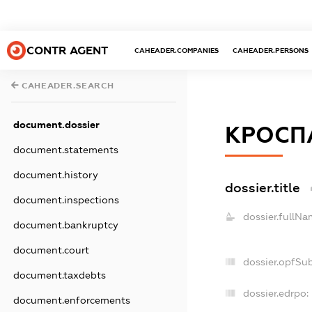
CONTR AGENT
CAHEADER.COMPANIES
CAHEADER.PERSONS
CAHEADER.SEARCH
document.dossier
КРОСП
document.statements
document.history
dossier.title
document.inspections
dossier.fullNa
document.bankruptcy
document.court
dossier.opfSu
document.taxdebts
dossier.edrpo:
document.enforcements