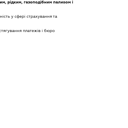
им, рідким, газоподібним паливом і
ість у сфері страхування та
 стягування платежів і бюро