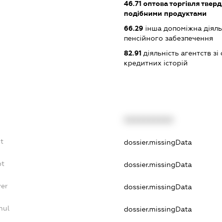
46.71
оптова торгівля тверд
подібними продуктами
66.29
інша допоміжна діяльн
пенсійного забезпечення
82.91
діяльність агентств зі
кредитних історій
XXXXXXXXXX
t
dossier.missingData
bt
dossier.missingData
yer
dossier.missingData
nul
dossier.missingData