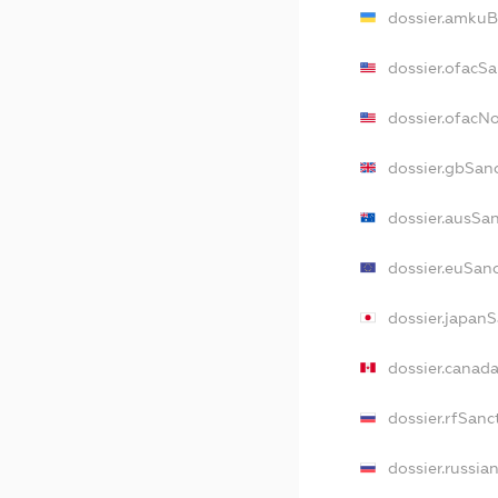
dossier.amkuB
dossier.ofacS
dossier.ofacN
dossier.gbSan
dossier.ausSa
dossier.euSan
dossier.japan
dossier.canad
dossier.rfSanc
dossier.russia