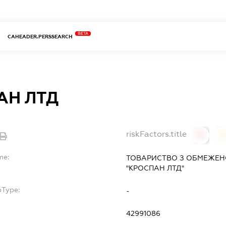
BETA
CAHEADER.PERSSEARCH
АН ЛТД
riskFactors.title
0
0
me:
ТОВАРИСТВО З ОБМЕЖЕН
"КРОСПАН ЛТД"
bType:
-
42991086