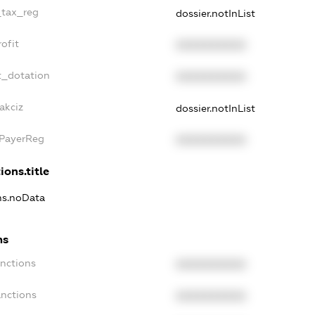
_tax_reg
dossier.notInList
ofit
XXXXXXXXXX
t_dotation
XXXXXXXXXX
akciz
dossier.notInList
xPayerReg
XXXXXXXXXX
ions.title
ons.noData
ns
anctions
XXXXXXXXXX
anctions
XXXXXXXXXX