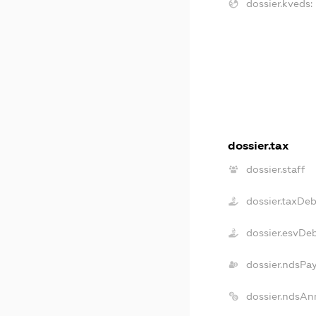
dossier.kveds:
dossier.tax
dossier.staff
dossier.taxDeb
dossier.esvDe
dossier.ndsPa
dossier.ndsAn