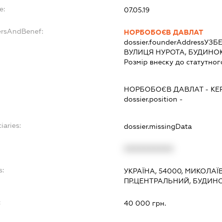
e:
07.05.19
ersAndBenef:
НОРБОБОЄВ ДАВЛАТ
dossier.founderAddress
УЗБЕ
ВУЛИЦЯ НУРОТА, БУДИНОК
Розмір внеску до статутног
НОРБОБОЄВ ДАВЛАТ
-
КЕ
dossier.position -
iaries:
dossier.missingData
XXXXXXXXXX
s:
УКРАЇНА, 54000, МИКОЛАЇ
ПР.ЦЕНТРАЛЬНИЙ, БУДИНО
:
40 000 грн.