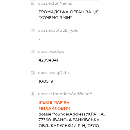
dossier.fullName:
ГРОМАДСЬКА ОРГАНІЗАЦІЯ
"ХОЧЕМО ЗМІН"
dossier.opfSubType:
-
dossier.edrpo:
42994841
dossier.regDate:
10.05.19
dossier.foundersAndBenef:
ІЛЬКІВ МАР'ЯН
МИХАЙЛОВИЧ
dossier.founderAddress
УКРАЇНА,
77360, ІВАНО-ФРАНКІВСЬКА
ОБЛ., КАЛУСЬКИЙ Р-Н, СЕЛО