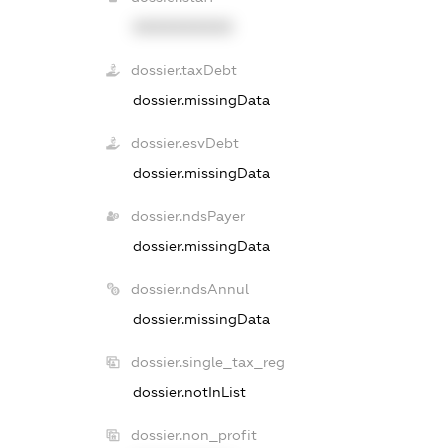
XXXXXXXXXX
dossier.taxDebt
dossier.missingData
dossier.esvDebt
dossier.missingData
dossier.ndsPayer
dossier.missingData
dossier.ndsAnnul
dossier.missingData
dossier.single_tax_reg
dossier.notInList
dossier.non_profit