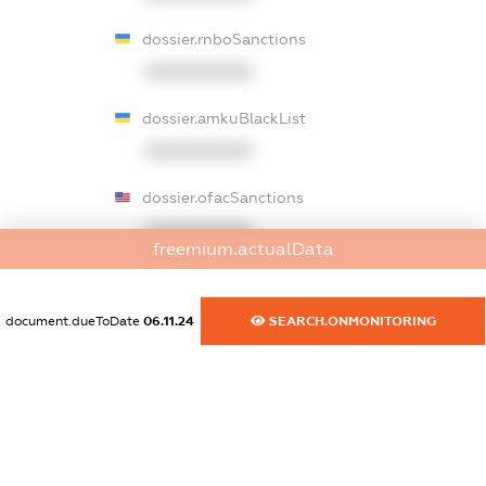
dossier.rnboSanctions
XXXXXXXXXX
dossier.amkuBlackList
XXXXXXXXXX
dossier.ofacSanctions
XXXXXXXXXX
freemium.actualData
dossier.ofacNonSdnSanctions
XXXXXXXXXX
document.dueToDate
06.11.24
SEARCH.ONMONITORING
dossier.gbSanctions
XXXXXXXXXX
dossier.ausSanctions
XXXXXXXXXX