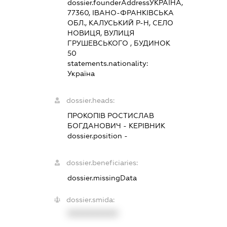
dossier.founderAddress
УКРАЇНА,
77360, ІВАНО-ФРАНКІВСЬКА
ОБЛ., КАЛУСЬКИЙ Р-Н, СЕЛО
НОВИЦЯ, ВУЛИЦЯ
ГРУШЕВСЬКОГО , БУДИНОК
50
statements.nationality:
Україна
dossier.heads:
ПРОКОПІВ РОСТИСЛАВ
БОГДАНОВИЧ
-
КЕРІВНИК
dossier.position -
dossier.beneficiaries:
dossier.missingData
dossier.smida:
XXXXXXXXXX