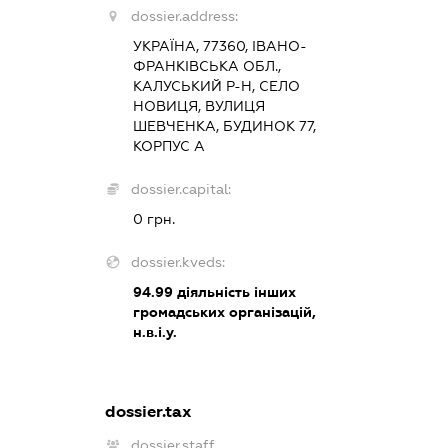
dossier.address:
УКРАЇНА, 77360, ІВАНО-
ФРАНКІВСЬКА ОБЛ.,
КАЛУСЬКИЙ Р-Н, СЕЛО
НОВИЦЯ, ВУЛИЦЯ
ШЕВЧЕНКА, БУДИНОК 77,
КОРПУС А
dossier.capital:
0 грн.
dossier.kveds:
94.99
діяльність інших
громадських організацій,
н.в.і.у.
dossier.tax
dossier.staff