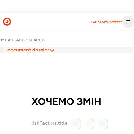
CAHEADER.GETTEST
CAHEADER.SEARCH
document.dossier
ХОЧЕМО ЗМІН
riskFactors.title
0
0
0