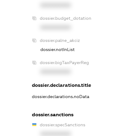
XXXXXXXXXX
dossier.budget_dotation
XXXXXXXXXX
dossier.palne_akciz
dossier.notInList
dossier.bigTaxPayerReg
XXXXXXXXXX
dossier.declarations.title
dossier.declarations.noData
dossier.sanctions
dossier.specSanctions
XXXXXXXXXX