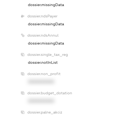
dossier.missingData
dossier.ndsPayer
dossier.missingData
dossier.ndsAnnul
dossier.missingData
dossier.single_tax_reg
dossier.notInList
dossier.non_profit
XXXXXXXXXX
dossier.budget_dotation
XXXXXXXXXX
dossier.palne_akciz