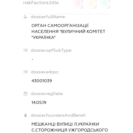
riskFactors.title
0
0
0
dossier.fullName:
ОРГАН САМООРГАНІЗАЦІЇ
НАСЕЛЕННЯ "ВУЛИЧНИЙ КОМІТЕТ
"УКРАЇНКА"
dossier.opfSubType:
-
dossier.edrpo:
43001039
dossier.regDate:
14.05.19
dossier.foundersAndBenef:
МЕШКАНЦІ ВУЛИЦІ Л.УКРАЇНКИ
С.СТОРОЖНИЦЯ УЖГОРОДСЬКОГО