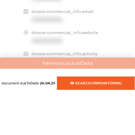
dossier.commercial_info.email
XXXXXXXXXX
dossier.commercial_info.website
XXXXXXXXXX
dossier.commercial_info.activity
XXXXXXXXXX
freemium.actualData
document.dueToDate
26.04.25
SEARCH.ONMONITORING
freemium.exampleText_1
freemium.exampleText_2
freemium.anonymousPerSearch2
FREEMIUM.DETAILS
FREEMIUM.REGISTER