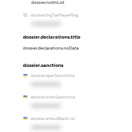
dossier.notInList
dossier.bigTaxPayerReg
XXXXXXXXXX
dossier.declarations.title
dossier.declarations.noData
dossier.sanctions
dossier.specSanctions
XXXXXXXXXX
dossier.rnboSanctions
XXXXXXXXXX
dossier.amkuBlackList
XXXXXXXXXX