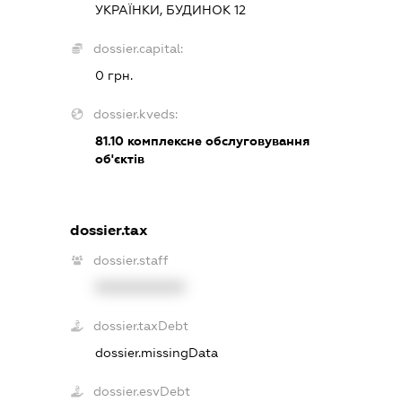
УКРАЇНКИ, БУДИНОК 12
dossier.capital:
0 грн.
dossier.kveds:
81.10
комплексне обслуговування
об'єктів
dossier.tax
dossier.staff
XXXXXXXXXX
dossier.taxDebt
dossier.missingData
dossier.esvDebt