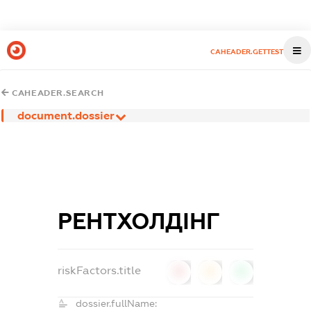
CAHEADER.GETTEST
CAHEADER.SEARCH
document.dossier
РЕНТХОЛДІНГ
riskFactors.title
0
0
0
dossier.fullName: