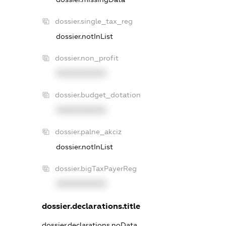
dossier.single_tax_reg
dossier.notInList
dossier.non_profit
XXXXXXXXXX
dossier.budget_dotation
XXXXXXXXXX
dossier.palne_akciz
dossier.notInList
dossier.bigTaxPayerReg
XXXXXXXXXX
dossier.declarations.title
dossier.declarations.noData