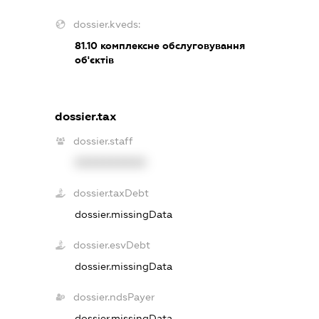
dossier.kveds:
81.10
комплексне обслуговування
об'єктів
dossier.tax
dossier.staff
XXXXXXXXXX
dossier.taxDebt
dossier.missingData
dossier.esvDebt
dossier.missingData
dossier.ndsPayer
dossier.missingData