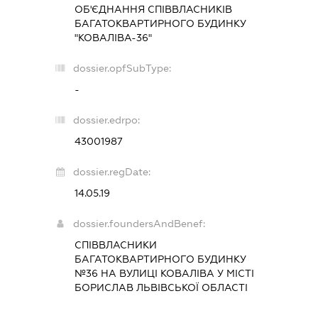
ОБ'ЄДНАННЯ СПІВВЛАСНИКІВ
БАГАТОКВАРТИРНОГО БУДИНКУ
"КОВАЛІВА-36"
dossier.opfSubType:
-
dossier.edrpo:
43001987
dossier.regDate:
14.05.19
dossier.foundersAndBenef:
СПІВВЛАСНИКИ
БАГАТОКВАРТИРНОГО БУДИНКУ
№36 НА ВУЛИЦІ КОВАЛІВА У МІСТІ
БОРИСЛАВ ЛЬВІВСЬКОЇ ОБЛАСТІ