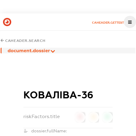
CAHEADER.GETTEST
CAHEADER.SEARCH
document.dossier
КОВАЛІВА-36
riskFactors.title
0
0
0
dossier.fullName: