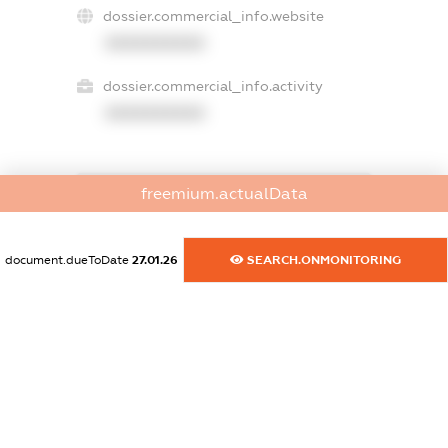
dossier.commercial_info.website
XXXXXXXXXX
dossier.commercial_info.activity
XXXXXXXXXX
freemium.actualData
freemium.exampleText_1
freemium.exampleText_2
freemium.anonymousPerSearch2
document.dueToDate
27.01.26
SEARCH.ONMONITORING
FREEMIUM.DETAILS
FREEMIUM.REGISTER