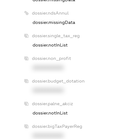
dossier.ndsAnnul
dossier.missingData
dossier.single_tax_reg
dossier.notInList
dossier.non_profit
XXXXXXXXXX
dossier.budget_dotation
XXXXXXXXXX
dossier.palne_akciz
dossier.notInList
dossier.bigTaxPayerReg
XXXXXXXXXX