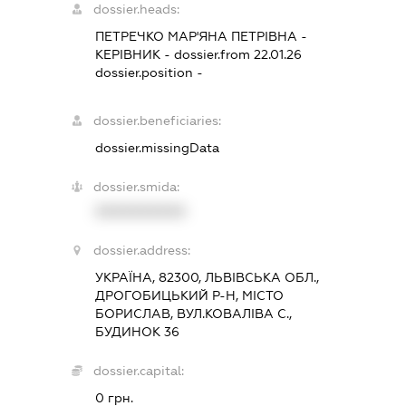
dossier.heads:
ПЕТРЕЧКО МАР'ЯНА ПЕТРІВНА
-
КЕРІВНИК
- dossier.from 22.01.26
dossier.position -
dossier.beneficiaries:
dossier.missingData
dossier.smida:
XXXXXXXXXX
dossier.address:
УКРАЇНА, 82300, ЛЬВІВСЬКА ОБЛ.,
ДРОГОБИЦЬКИЙ Р-Н, МІСТО
БОРИСЛАВ, ВУЛ.КОВАЛІВА С.,
БУДИНОК 36
dossier.capital:
0 грн.