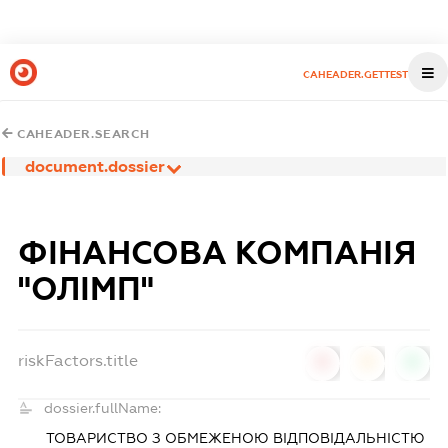
CAHEADER.GETTEST
CAHEADER.SEARCH
document.dossier
ФІНАНСОВА КОМПАНІЯ
"ОЛІМП"
riskFactors.title
0
0
0
dossier.fullName:
ТОВАРИСТВО З ОБМЕЖЕНОЮ ВІДПОВІДАЛЬНІСТЮ