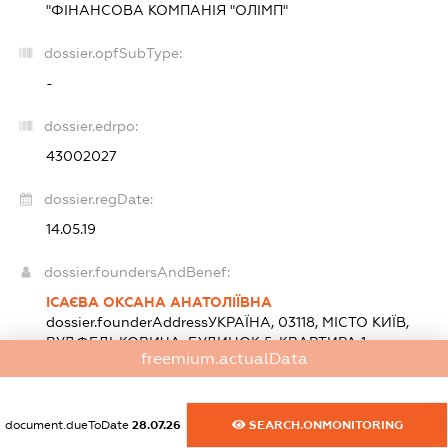
"ФІНАНСОВА КОМПАНІЯ "ОЛІМП"
dossier.opfSubType:
-
dossier.edrpo:
43002027
dossier.regDate:
14.05.19
dossier.foundersAndBenef:
ІСАЄВА ОКСАНА АНАТОЛІЇВНА
dossier.founderAddress
УКРАЇНА, 03118, МІСТО КИЇВ,
ВУЛ.ФЕДЬКОВИЧА, БУДИНОК 5, КВАРТИРА 1
freemium.actualData
statements.nationality:
Україна
Розмір внеску до статутного фонду (грн.):
7 830 000
(58 %)
document.dueToDate
28.07.26
SEARCH.ONMONITORING
БАБІН СЕРГІЙ ОЛЕКСАНДРОВИЧ