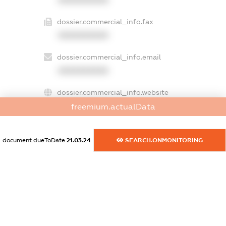
XXXXXXXXXX
dossier.commercial_info.fax
XXXXXXXXXX
dossier.commercial_info.email
XXXXXXXXXX
dossier.commercial_info.website
XXXXXXXXXX
freemium.actualData
dossier.commercial_info.activity
document.dueToDate
21.03.24
SEARCH.ONMONITORING
XXXXXXXXXX
freemium.exampleText_1
freemium.exampleText_2
freemium.anonymousPerSearch2
FREEMIUM.DETAILS