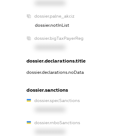
XXXXXXXXXX
dossier.palne_akciz
dossier.notInList
dossier.bigTaxPayerReg
XXXXXXXXXX
dossier.declarations.title
dossier.declarations.noData
dossier.sanctions
dossier.specSanctions
XXXXXXXXXX
dossier.rnboSanctions
XXXXXXXXXX