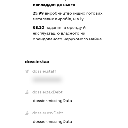
приладдям до нього
25.99
виробництво інших готових
металевих виробів, н.в.і.у.
68.20
надання в оренду й
експлуатацію власного чи
орендованого нерухомого майна
dossier.tax
dossier.staff
XXXXXXXXXX
dossier.taxDebt
dossier.missingData
dossier.esvDebt
dossier.missingData