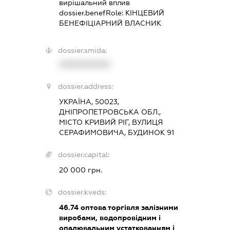
вирішальний вплив
dossier.benefRole:
КІНЦЕВИЙ
БЕНЕФІЦІАРНИЙ ВЛАСНИК
dossier.smida:
XXXXXXXXXX
dossier.address:
УКРАЇНА, 50023,
ДНІПРОПЕТРОВСЬКА ОБЛ.,
МІСТО КРИВИЙ РІГ, ВУЛИЦЯ
СЕРАФИМОВИЧА, БУДИНОК 91
dossier.capital:
20 000 грн.
dossier.kveds:
46.74
оптова торгівля залізними
виробами, водопровідним і
опалювальним устаткованням і