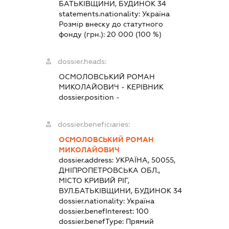
БАТЬКІВЩИНИ, БУДИНОК 34
statements.nationality:
Україна
Розмір внеску до статутного
фонду (грн.):
20 000
(100 %)
dossier.heads:
ОСМОЛОВСЬКИЙ РОМАН
МИКОЛАЙОВИЧ
-
КЕРІВНИК
dossier.position -
dossier.beneficiaries:
ОСМОЛОВСЬКИЙ РОМАН
МИКОЛАЙОВИЧ
dossier.address:
УКРАЇНА, 50055,
ДНІПРОПЕТРОВСЬКА ОБЛ.,
МІСТО КРИВИЙ РІГ,
ВУЛ.БАТЬКІВЩИНИ, БУДИНОК 34
dossier.nationality:
Україна
dossier.benefInterest:
100
dossier.benefType:
Прямий