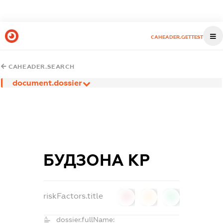
CAHEADER.GETTEST
CAHEADER.SEARCH
document.dossier
БУДЗОНА КР
riskFactors.title
0
0
0
dossier.fullName: