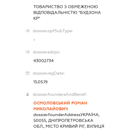
ТОВАРИСТВО З ОБМЕЖЕНОЮ
ВІДПОВІДАЛЬНІСТЮ "БУДЗОНА
КР"
dossier.opfSubType:
-
dossier.edrpo:
43002734
dossier.regDate:
15.05.19
dossier.foundersAndBenef:
ОСМОЛОВСЬКИЙ РОМАН
МИКОЛАЙОВИЧ
dossier.founderAddress
УКРАЇНА,
50055, ДНІПРОПЕТРОВСЬКА
ОБЛ., МІСТО КРИВИЙ РІГ, ВУЛИЦЯ