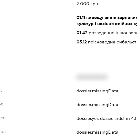
:
2 000 грн.
01.11
вирощування зернових 
культур і насіння олійних 
01.42
розведення іншої вели
03.12
прісноводне рибальст
XXXXXXXXXX
t
dossier.missingData
bt
dossier.missingData
yer
dossier.yes
dossier.ndsInn 
nul
dossier.missingData