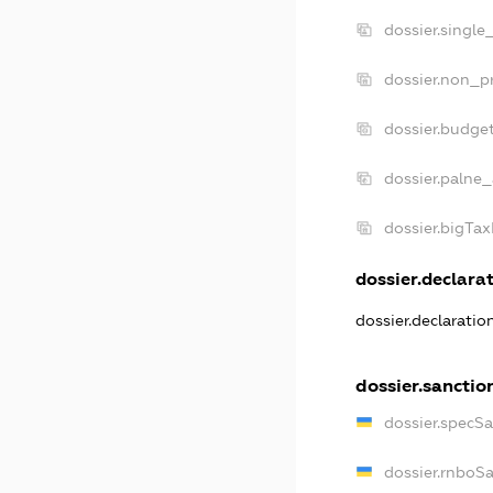
dossier.single
dossier.non_pr
dossier.budge
dossier.palne_
dossier.bigTa
dossier.declarat
dossier.declarati
dossier.sanctio
dossier.specS
dossier.rnboS