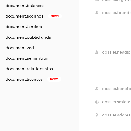
document.balances
dossier.found
document.scorings
new!
document.tenders
document.publicfunds
document.ved
dossier.heads:
document.semantrum
document.relationships
document.licenses
new!
dossier.benefic
dossier.smida:
dossier.addres