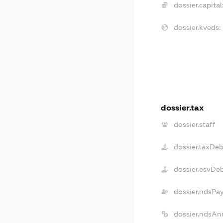
dossier.capital
dossier.kveds:
dossier.tax
dossier.staff
dossier.taxDeb
dossier.esvDe
dossier.ndsPa
dossier.ndsAn