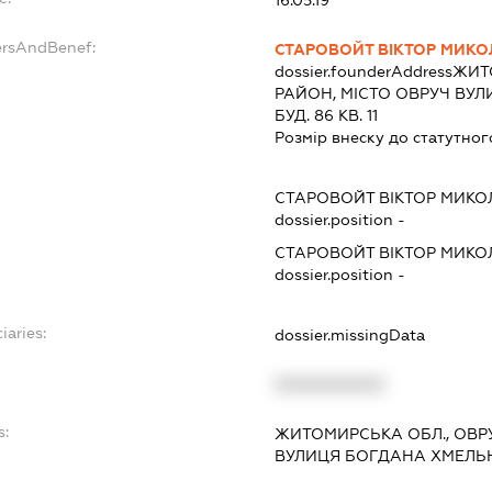
ersAndBenef:
СТАРОВОЙТ ВІКТОР МИК
dossier.founderAddress
ЖИТ
РАЙОН, МІСТО ОВРУЧ ВУ
БУД. 86 КВ. 11
Розмір внеску до статутног
СТАРОВОЙТ ВІКТОР МИК
dossier.position -
СТАРОВОЙТ ВІКТОР МИК
dossier.position -
iaries:
dossier.missingData
XXXXXXXXXX
s:
ЖИТОМИРСЬКА ОБЛ., ОВР
ВУЛИЦЯ БОГДАНА ХМЕЛЬНИ