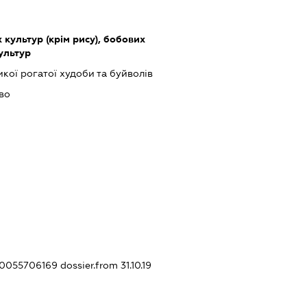
культур (крім рису), бобових
культур
кої рогатої худоби та буйволів
во
430055706169
dossier.from 31.10.19