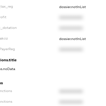
_tax_reg
dossier.notInList
ofit
XXXXXXXXXX
t_dotation
XXXXXXXXXX
akciz
dossier.notInList
xPayerReg
XXXXXXXXXX
ions.title
ons.noData
ns
anctions
XXXXXXXXXX
anctions
XXXXXXXXXX