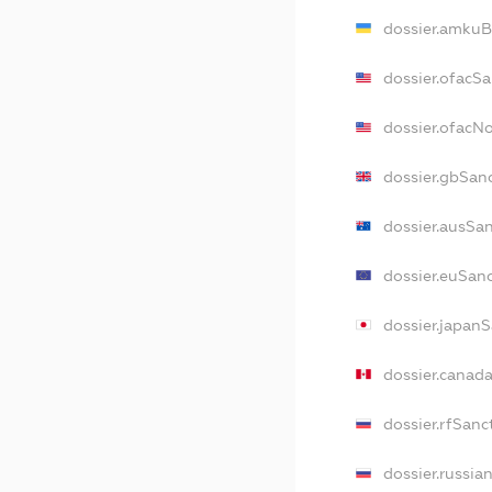
dossier.amkuB
dossier.ofacS
dossier.ofacN
dossier.gbSan
dossier.ausSa
dossier.euSan
dossier.japan
dossier.canad
dossier.rfSanc
dossier.russia