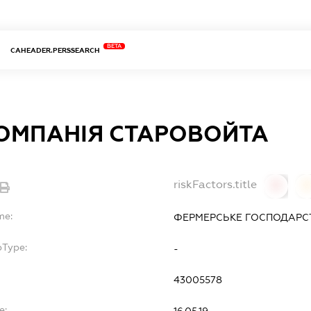
BETA
CAHEADER.PERSSEARCH
ОМПАНІЯ СТАРОВОЙТА
riskFactors.title
0
0
me:
ФЕРМЕРСЬКЕ ГОСПОДАР
bType:
-
43005578
e:
16.05.19