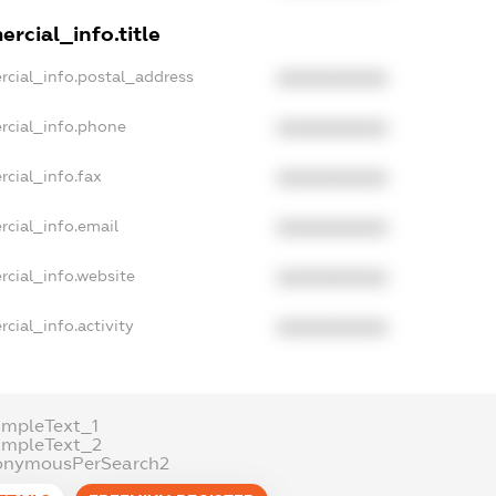
rcial_info.title
rcial_info.postal_address
XXXXXXXXXX
rcial_info.phone
XXXXXXXXXX
cial_info.fax
XXXXXXXXXX
rcial_info.email
XXXXXXXXXX
rcial_info.website
XXXXXXXXXX
cial_info.activity
XXXXXXXXXX
ampleText_1
ampleText_2
onymousPerSearch2