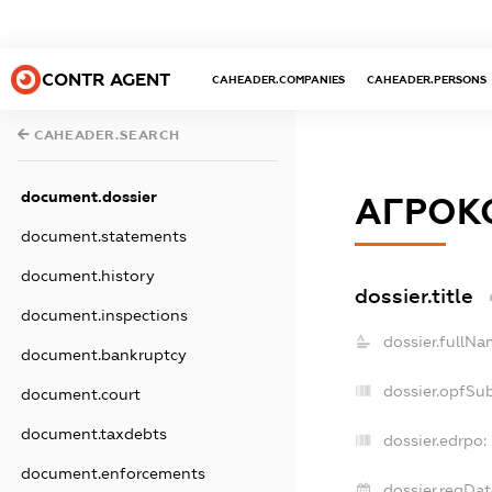
CONTR AGENT
CAHEADER.COMPANIES
CAHEADER.PERSONS
CAHEADER.SEARCH
document.dossier
АГРОК
document.statements
document.history
dossier.title
document.inspections
dossier.fullNa
document.bankruptcy
dossier.opfSu
document.court
document.taxdebts
dossier.edrpo:
document.enforcements
dossier.regDat