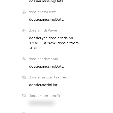
dossier.missingData
dossier.esvDebt
dossier.missingData
dossier.ndsPayer
dossier.yes
dossier.ndsInn
430056008298
dossier.from
30.06.19
dossier.ndsAnnul
dossier.missingData
dossier.single_tax_reg
dossier.notInList
dossier.non_profit
XXXXXXXXXX