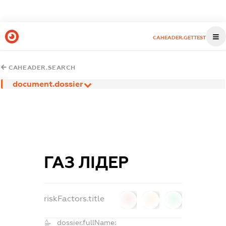
CAHEADER.GETTEST
CAHEADER.SEARCH
document.dossier
ГАЗ ЛІДЕР
riskFactors.title
0
0
0
dossier.fullName: