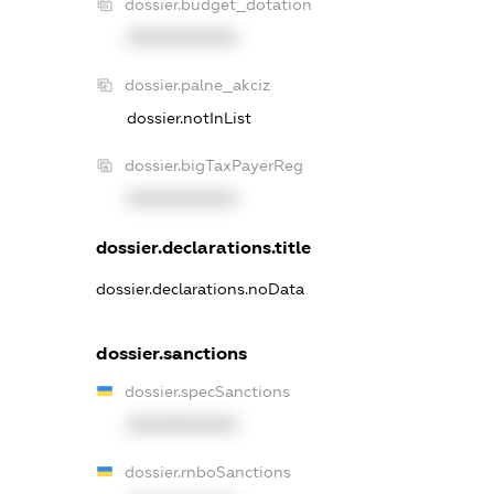
dossier.budget_dotation
XXXXXXXXXX
dossier.palne_akciz
dossier.notInList
dossier.bigTaxPayerReg
XXXXXXXXXX
dossier.declarations.title
dossier.declarations.noData
dossier.sanctions
dossier.specSanctions
XXXXXXXXXX
dossier.rnboSanctions