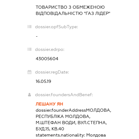
ТОВАРИСТВО З ОБМЕЖЕНОЮ
ВІДПОВІДАЛЬНІСТЮ "ГАЗ ЛІДЕР"
dossier.opfSubType:
-
dossier.edrpo:
43005604
dossier.regDate:
16.05.19
dossier.foundersAndBenef:
ЛЕШАНУ ЯН
dossier.founderAddress
МОЛДОВА,
РЕСПУБЛІКА МОЛДОВА,
М.ШТЕФАН ВОДИ, ВУЛ.СТЕПНА,
БУД.15, КВ.40
statements.nationality:
Молдова