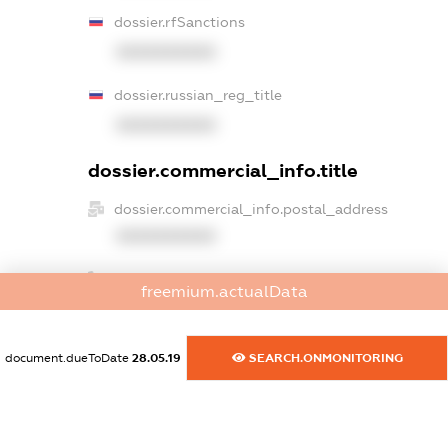
dossier.rfSanctions
XXXXXXXXXX
dossier.russian_reg_title
XXXXXXXXXX
dossier.commercial_info.title
dossier.commercial_info.postal_address
XXXXXXXXXX
dossier.commercial_info.phone
freemium.actualData
XXXXXXXXXX
dossier.commercial_info.fax
document.dueToDate
28.05.19
SEARCH.ONMONITORING
XXXXXXXXXX
dossier.commercial_info.email
XXXXXXXXXX