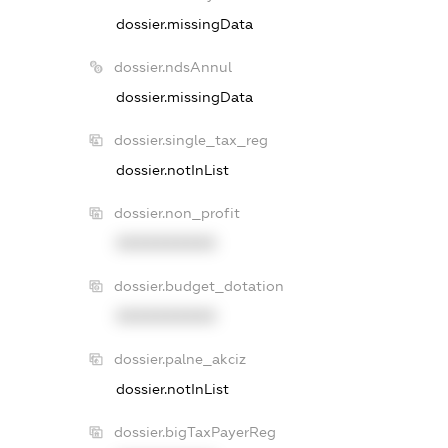
dossier.missingData
dossier.ndsAnnul
dossier.missingData
dossier.single_tax_reg
dossier.notInList
dossier.non_profit
XXXXXXXXXX
dossier.budget_dotation
XXXXXXXXXX
dossier.palne_akciz
dossier.notInList
dossier.bigTaxPayerReg