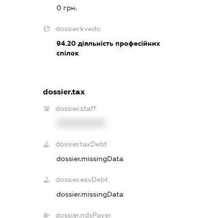
0 грн.
dossier.kveds:
94.20
діяльність професійних
спілок
dossier.tax
dossier.staff
XXXXXXXXXX
dossier.taxDebt
dossier.missingData
dossier.esvDebt
dossier.missingData
dossier.ndsPayer