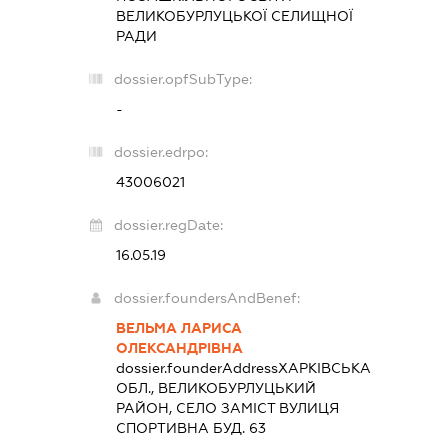
ВЕЛИКОБУРЛУЦЬКОЇ СЕЛИЩНОЇ
РАДИ
dossier.opfSubType:
-
dossier.edrpo:
43006021
dossier.regDate:
16.05.19
dossier.foundersAndBenef:
ВЕЛЬМА ЛАРИСА
ОЛЕКСАНДРІВНА
dossier.founderAddress
ХАРКІВСЬКА
ОБЛ., ВЕЛИКОБУРЛУЦЬКИЙ
РАЙОН, СЕЛО ЗАМІСТ ВУЛИЦЯ
СПОРТИВНА БУД. 63