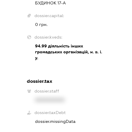
БУДИНОК 17-А
dossier.capital:
0 грн.
dossier.kveds:
94.99
діяльність інших
громадських організацій, н. в. і.
у.
dossier.tax
dossier.staff
XXXXXXXXXX
dossier.taxDebt
dossier.missingData