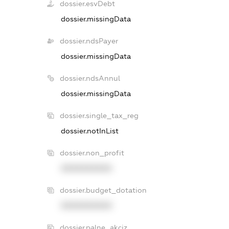
dossier.esvDebt
dossier.missingData
dossier.ndsPayer
dossier.missingData
dossier.ndsAnnul
dossier.missingData
dossier.single_tax_reg
dossier.notInList
dossier.non_profit
XXXXXXXXXX
dossier.budget_dotation
XXXXXXXXXX
dossier.palne_akciz