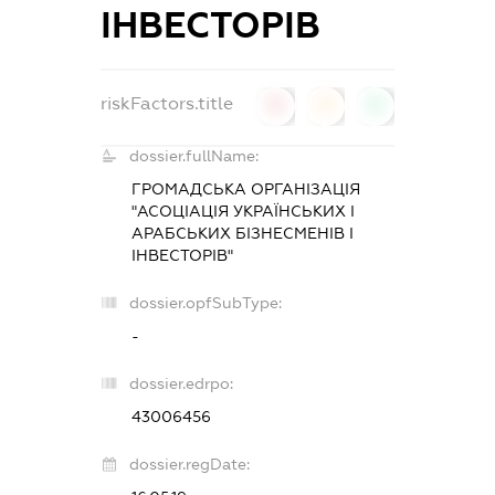
ІНВЕСТОРІВ
riskFactors.title
0
0
0
dossier.fullName:
ГРОМАДСЬКА ОРГАНІЗАЦІЯ
"АСОЦІАЦІЯ УКРАЇНСЬКИХ І
АРАБСЬКИХ БІЗНЕСМЕНІВ І
ІНВЕСТОРІВ"
dossier.opfSubType:
-
dossier.edrpo:
43006456
dossier.regDate: