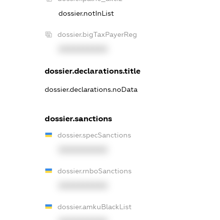
dossier.notInList
dossier.bigTaxPayerReg
XXXXXXXXXX
dossier.declarations.title
dossier.declarations.noData
dossier.sanctions
dossier.specSanctions
XXXXXXXXXX
dossier.rnboSanctions
XXXXXXXXXX
dossier.amkuBlackList