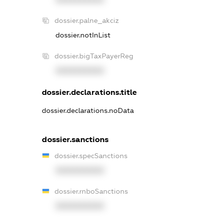
dossier.palne_akciz
dossier.notInList
dossier.bigTaxPayerReg
XXXXXXXXXX
dossier.declarations.title
dossier.declarations.noData
dossier.sanctions
dossier.specSanctions
XXXXXXXXXX
dossier.rnboSanctions
XXXXXXXXXX