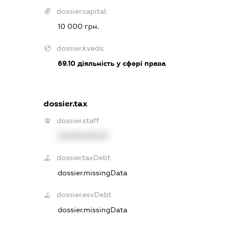
dossier.capital:
10 000 грн.
dossier.kveds:
69.10
діяльність у сфері права
dossier.tax
dossier.staff
XXXXXXXXXX
dossier.taxDebt
dossier.missingData
dossier.esvDebt
dossier.missingData