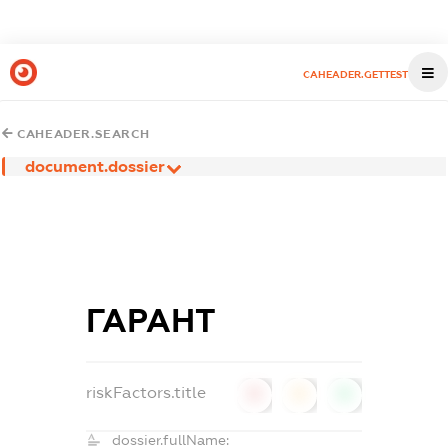
CAHEADER.GETTEST
CAHEADER.SEARCH
document.dossier
ГАРАНТ
riskFactors.title
0
0
0
dossier.fullName: