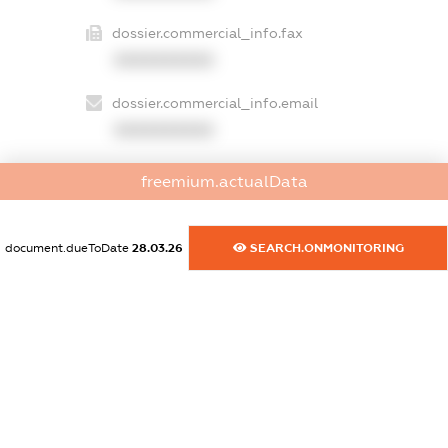
dossier.commercial_info.fax
XXXXXXXXXX
dossier.commercial_info.email
XXXXXXXXXX
dossier.commercial_info.website
freemium.actualData
XXXXXXXXXX
dossier.commercial_info.activity
document.dueToDate
28.03.26
SEARCH.ONMONITORING
XXXXXXXXXX
freemium.exampleText_1
freemium.exampleText_2
freemium.anonymousPerSearch2
FREEMIUM.DETAILS