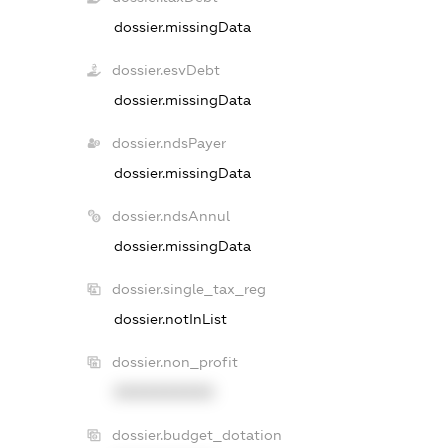
dossier.missingData
dossier.esvDebt
dossier.missingData
dossier.ndsPayer
dossier.missingData
dossier.ndsAnnul
dossier.missingData
dossier.single_tax_reg
dossier.notInList
dossier.non_profit
XXXXXXXXXX
dossier.budget_dotation