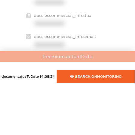
XXXXXXXXXX
dossier.commercial_info.fax
XXXXXXXXXX
dossier.commercial_info.email
XXXXXXXXXX
freemium.actualData
dossier.commercial_info.website
XXXXXXXXXX
document.dueToDate
14.08.24
SEARCH.ONMONITORING
dossier.commercial_info.activity
XXXXXXXXXX
freemium.exampleText_1
freemium.exampleText_2
freemium.anonymousPerSearch2
FREEMIUM.DETAILS