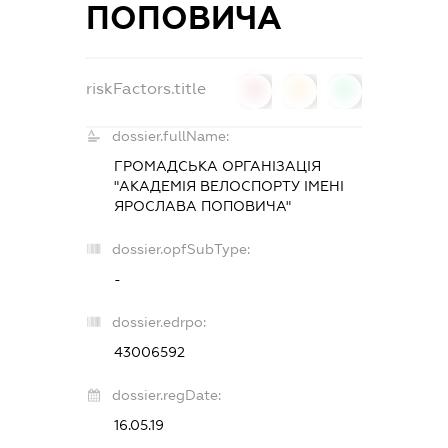
ПОПОВИЧА
riskFactors.title
0
0
0
dossier.fullName:
ГРОМАДСЬКА ОРГАНІЗАЦІЯ
"АКАДЕМІЯ ВЕЛОСПОРТУ ІМЕНІ
ЯРОСЛАВА ПОПОВИЧА"
dossier.opfSubType:
-
dossier.edrpo:
43006592
dossier.regDate:
16.05.19