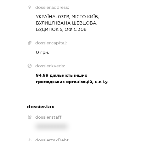
dossier.address:
УКРАЇНА, 03113, МІСТО КИЇВ,
ВУЛИЦЯ ІВАНА ШЕВЦОВА,
БУДИНОК 5, ОФІС 308
dossier.capital:
0 грн.
dossier.kveds:
94.99
діяльність інших
громадських організацій, н.в.і.у.
dossier.tax
dossier.staff
XXXXXXXXXX
dossier.taxDebt