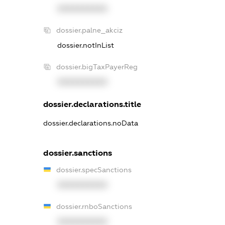
XXXXXXXXXX
dossier.palne_akciz
dossier.notInList
dossier.bigTaxPayerReg
XXXXXXXXXX
dossier.declarations.title
dossier.declarations.noData
dossier.sanctions
dossier.specSanctions
XXXXXXXXXX
dossier.rnboSanctions
XXXXXXXXXX