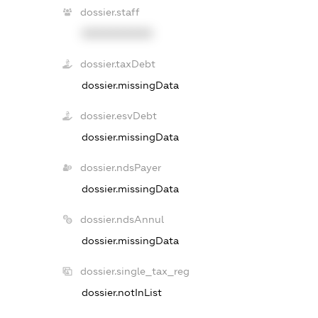
dossier.staff
XXXXXXXXXX
dossier.taxDebt
dossier.missingData
dossier.esvDebt
dossier.missingData
dossier.ndsPayer
dossier.missingData
dossier.ndsAnnul
dossier.missingData
dossier.single_tax_reg
dossier.notInList