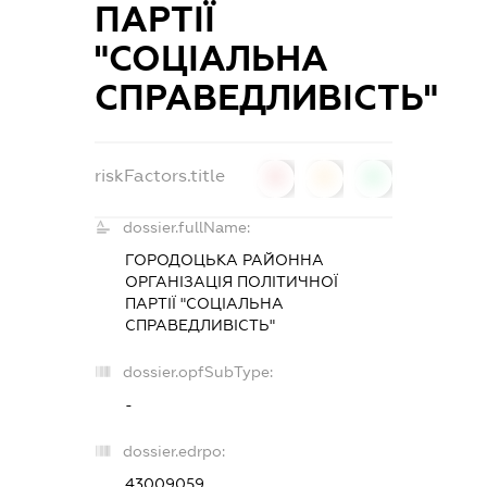
ПАРТІЇ
"СОЦІАЛЬНА
СПРАВЕДЛИВІСТЬ"
riskFactors.title
0
0
0
dossier.fullName:
ГОРОДОЦЬКА РАЙОННА
ОРГАНІЗАЦІЯ ПОЛІТИЧНОЇ
ПАРТІЇ "СОЦІАЛЬНА
СПРАВЕДЛИВІСТЬ"
dossier.opfSubType:
-
dossier.edrpo:
43009059