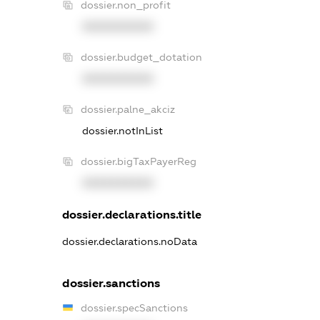
dossier.non_profit
XXXXXXXXXX
dossier.budget_dotation
XXXXXXXXXX
dossier.palne_akciz
dossier.notInList
dossier.bigTaxPayerReg
XXXXXXXXXX
dossier.declarations.title
dossier.declarations.noData
dossier.sanctions
dossier.specSanctions