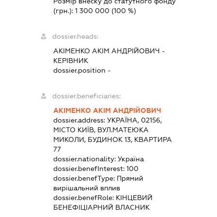
Розмір внеску до статутного фонду
(грн.):
1 300 000
(100 %)
dossier.heads:
АКІМЕНКО АКІМ АНДРІЙОВИЧ
-
КЕРІВНИК
dossier.position -
dossier.beneficiaries:
АКІМЕНКО АКІМ АНДРІЙОВИЧ
dossier.address:
УКРАЇНА, 02156,
МІСТО КИЇВ, ВУЛ.МАТЕЮКА
МИКОЛИ, БУДИНОК 13, КВАРТИРА
77
dossier.nationality:
Україна
dossier.benefInterest:
100
dossier.benefType:
Прямий
вирішальний вплив
dossier.benefRole:
КІНЦЕВИЙ
БЕНЕФІЦІАРНИЙ ВЛАСНИК