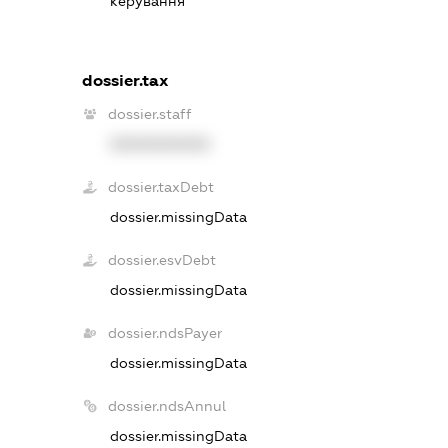
керування
dossier.tax
dossier.staff
XXXXXXXXXX
dossier.taxDebt
dossier.missingData
dossier.esvDebt
dossier.missingData
dossier.ndsPayer
dossier.missingData
dossier.ndsAnnul
dossier.missingData