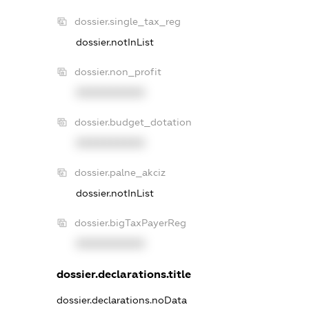
dossier.single_tax_reg
dossier.notInList
dossier.non_profit
XXXXXXXXXX
dossier.budget_dotation
XXXXXXXXXX
dossier.palne_akciz
dossier.notInList
dossier.bigTaxPayerReg
XXXXXXXXXX
dossier.declarations.title
dossier.declarations.noData