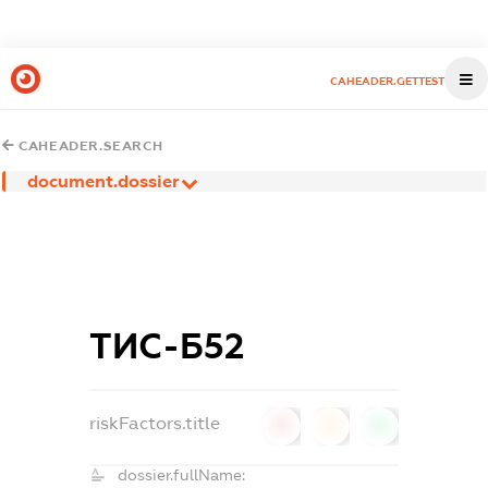
CAHEADER.GETTEST
CAHEADER.SEARCH
document.dossier
ТИС-Б52
riskFactors.title
0
0
0
dossier.fullName: