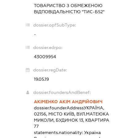
ТОВАРИСТВО З ОБМЕЖЕНОЮ
ВІДПОВІДАЛЬНІСТЮ "ТИС-Б52"
dossier.opfSubType:
-
dossier.edrpo:
43009954
dossier.regDate:
19.05.19
dossier.foundersAndBenef:
АКІМЕНКО АКІМ АНДРІЙОВИЧ
dossier.founderAddress
УКРАЇНА,
02156, МІСТО КИЇВ, ВУЛ.МАТЕЮКА
МИКОЛИ, БУДИНОК 13, КВАРТИРА
77
statements.nationality:
Україна