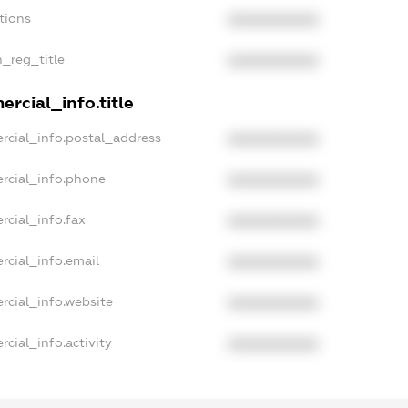
tions
XXXXXXXXXX
n_reg_title
XXXXXXXXXX
rcial_info.title
rcial_info.postal_address
XXXXXXXXXX
rcial_info.phone
XXXXXXXXXX
rcial_info.fax
XXXXXXXXXX
rcial_info.email
XXXXXXXXXX
rcial_info.website
XXXXXXXXXX
cial_info.activity
XXXXXXXXXX