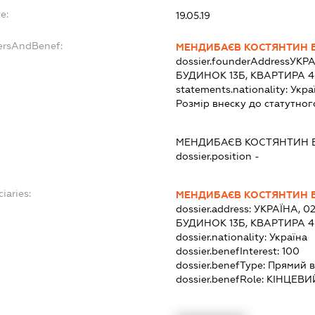
e:
19.05.19
ersAndBenef:
МЕНДИБАЄВ КОСТЯНТИН 
dossier.founderAddress
УКРА
БУДИНОК 13Б, КВАРТИРА 4
statements.nationality:
Укра
Розмір внеску до статутног
МЕНДИБАЄВ КОСТЯНТИН
dossier.position -
iaries:
МЕНДИБАЄВ КОСТЯНТИН 
dossier.address:
УКРАЇНА, 02
БУДИНОК 13Б, КВАРТИРА 4
dossier.nationality:
Україна
dossier.benefInterest:
100
dossier.benefType:
Прямий в
dossier.benefRole:
КІНЦЕВИ