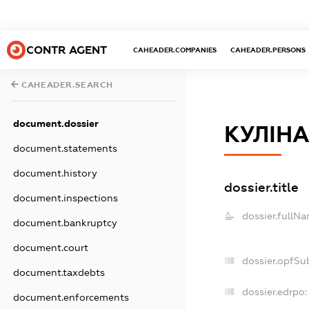
CONTR AGENT
CAHEADER.COMPANIES
CAHEADER.PERSONS
CAHEADER.SEARCH
document.dossier
КУЛІН
document.statements
document.history
dossier.title
document.inspections
dossier.fullNa
document.bankruptcy
document.court
dossier.opfSu
document.taxdebts
dossier.edrpo:
document.enforcements