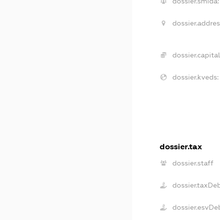
dossier.smida:
dossier.addres
dossier.capital
dossier.kveds:
dossier.tax
dossier.staff
dossier.taxDe
dossier.esvDe