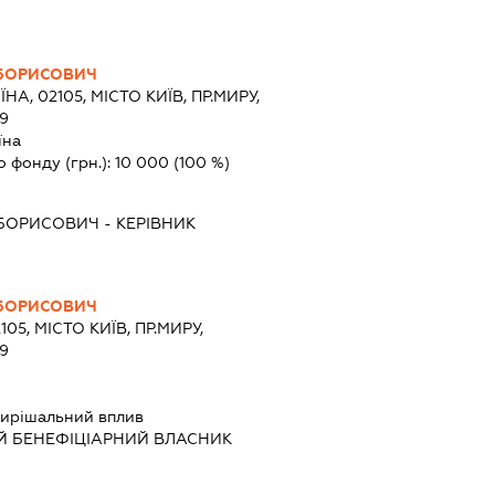
БОРИСОВИЧ
ЇНА, 02105, МІСТО КИЇВ, ПР.МИРУ,
9
їна
о фонду (грн.):
10 000
(100 %)
 БОРИСОВИЧ
-
КЕРІВНИК
БОРИСОВИЧ
105, МІСТО КИЇВ, ПР.МИРУ,
9
ирішальний вплив
Й БЕНЕФІЦІАРНИЙ ВЛАСНИК