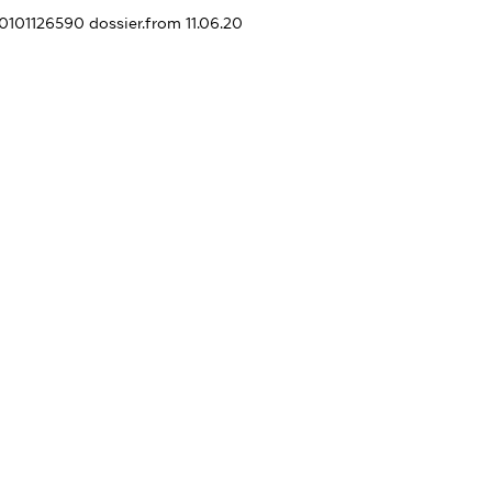
30101126590
dossier.from 11.06.20