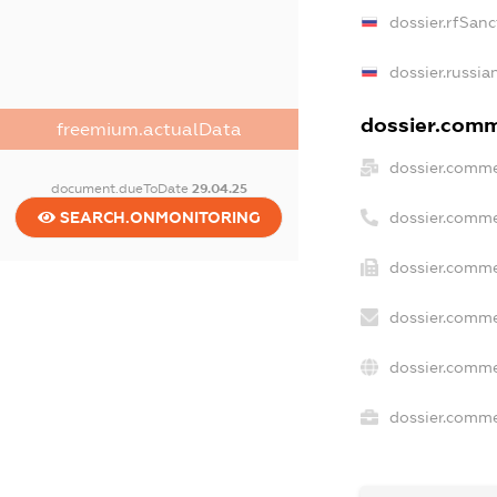
dossier.rfSanc
dossier.russia
dossier.comme
freemium.actualData
dossier.comme
document.dueToDate
29.04.25
dossier.comme
SEARCH.ONMONITORING
dossier.comme
dossier.comme
dossier.comme
dossier.commer