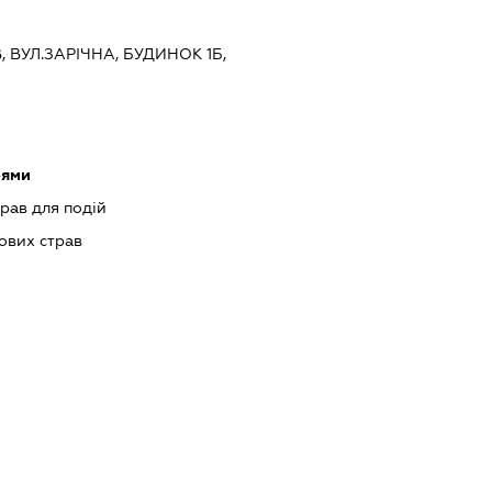
В, ВУЛ.ЗАРІЧНА, БУДИНОК 1Б,
оями
рав для подій
ових страв