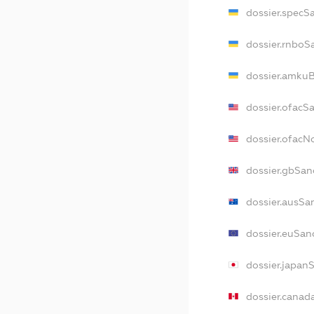
dossier.specS
dossier.rnboS
dossier.amkuB
dossier.ofacS
dossier.ofac
dossier.gbSan
dossier.ausSa
dossier.euSan
dossier.japan
dossier.canad