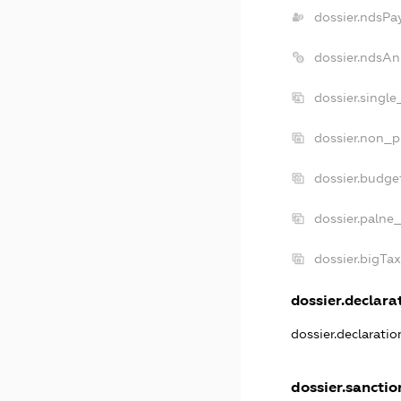
dossier.ndsPa
dossier.ndsAn
dossier.singl
dossier.non_p
dossier.budge
dossier.palne_
dossier.bigTa
dossier.declarat
dossier.declarati
dossier.sanctio