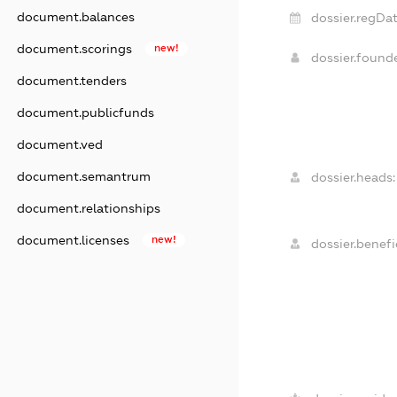
document.balances
dossier.regDat
document.scorings
new!
dossier.found
document.tenders
document.publicfunds
document.ved
document.semantrum
dossier.heads:
document.relationships
document.licenses
new!
dossier.benefic