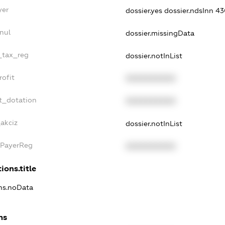
yer
dossier.yes
dossier.ndsInn 4
nul
dossier.missingData
e_tax_reg
dossier.notInList
rofit
XXXXXXXXXX
t_dotation
XXXXXXXXXX
akciz
dossier.notInList
xPayerReg
XXXXXXXXXX
ions.title
ons.noData
ns