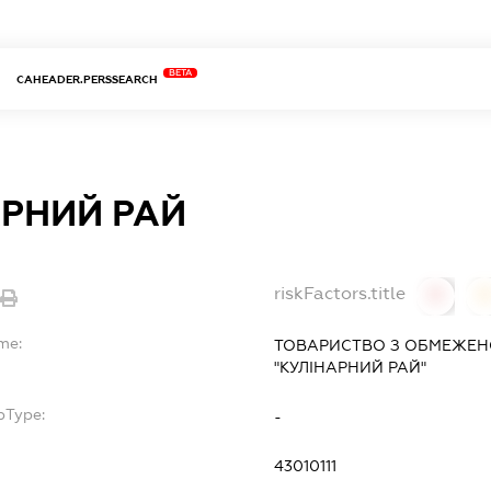
BETA
CAHEADER.PERSSEARCH
АРНИЙ РАЙ
riskFactors.title
0
0
me:
ТОВАРИСТВО З ОБМЕЖЕН
"КУЛІНАРНИЙ РАЙ"
bType:
-
43010111