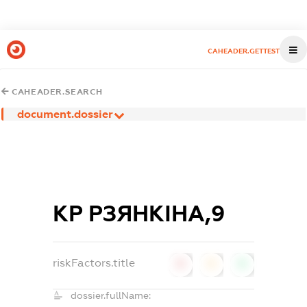
CAHEADER.GETTEST
CAHEADER.SEARCH
document.dossier
КР РЗЯНКІНА,9
riskFactors.title
0
0
0
dossier.fullName: