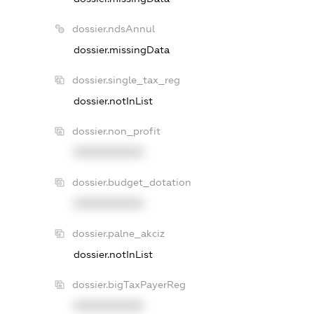
dossier.ndsAnnul
dossier.missingData
dossier.single_tax_reg
dossier.notInList
dossier.non_profit
XXXXXXXXXX
dossier.budget_dotation
XXXXXXXXXX
dossier.palne_akciz
dossier.notInList
dossier.bigTaxPayerReg
XXXXXXXXXX