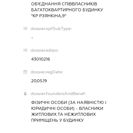
ОБ'ЄДНАННЯ СПІВВЛАСНИКІВ
БАГАТОКВАРТИРНОГО БУДИНКУ
"КР РЗЯНКІНА,9"
dossier.opfSubType:
-
dossier.edrpo:
43010216
dossier.regDate:
20.05.19
dossier.foundersAndBenef:
ФІЗИЧНІ ОСОБИ (ЗА НАЯВНІСТЮ І
ЮРИДИЧНІ ОСОБИ) - ВЛАСНИКИ
ЖИТЛОВИХ ТА НЕЖИТЛОВИХ
ПРИМІЩЕНЬ У БУДИНКУ