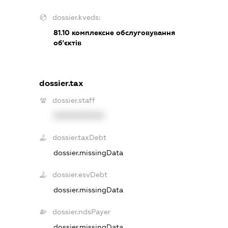
dossier.kveds:
81.10
комплексне обслуговування
об'єктів
dossier.tax
dossier.staff
XXXXXXXXXX
dossier.taxDebt
dossier.missingData
dossier.esvDebt
dossier.missingData
dossier.ndsPayer
dossier.missingData