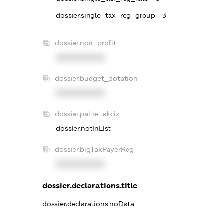
dossier.single_tax_reg_group - 3
dossier.non_profit
XXXXXXXXXX
dossier.budget_dotation
XXXXXXXXXX
dossier.palne_akciz
dossier.notInList
dossier.bigTaxPayerReg
XXXXXXXXXX
dossier.declarations.title
dossier.declarations.noData