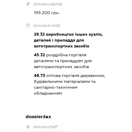
dossier.capital:
199 200 грн.
dossier.kveds:
29.32
виробництво інших вузлів,
деталей і приладдя для
автотранспортних засобів
45.32
роздрібна торгівля
деталями та приладдям для
автотранспортних засобів
46.73
оптова торгівля деревиною,
будівельними матеріалами та
санітарно-технічним
обладнанням
dossier.tax
dossier.staff