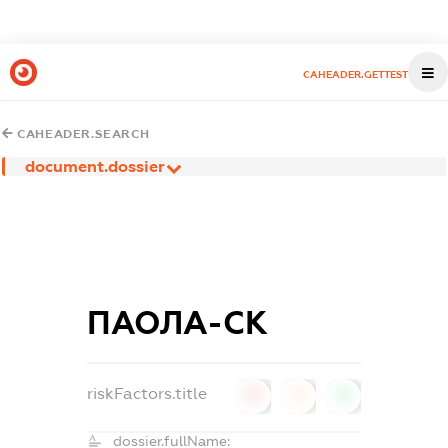
CAHEADER.GETTEST
CAHEADER.SEARCH
document.dossier
ПАОЛА-СК
riskFactors.title
0
0
0
dossier.fullName: