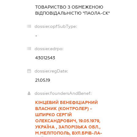
ТОВАРИСТВО З ОБМЕЖЕНОЮ
ВІДПОВІДАЛЬНІСТЮ "ПАОЛА-СК"
dossier.opfSubType:
-
dossier.edrpo:
43012543
dossier.regDate:
21.05.19
dossier.foundersAndBenef:
КІНЦЕВИЙ БЕНЕФІЦІАРНИЙ
ВЛАСНИК (КОНТРОЛЕР) -
ШПИРКО СЕРГІЙ
ОЛЕКСАНДРОВИЧ, 19.05.1979,
УКРАЇНА , ЗАПОРІЗЬКА ОБЛ.,
М.МЕЛІТОПОЛЬ, ВУЛ.БРІВ-ЛА-