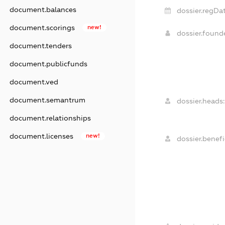
document.balances
dossier.regDat
document.scorings
new!
dossier.foun
document.tenders
document.publicfunds
document.ved
document.semantrum
dossier.heads:
document.relationships
document.licenses
new!
dossier.benefi