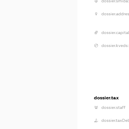
dossier.smida:
dossier.addres
dossier.capital
dossier.kveds:
dossier.tax
dossier.staff
dossier.taxDe