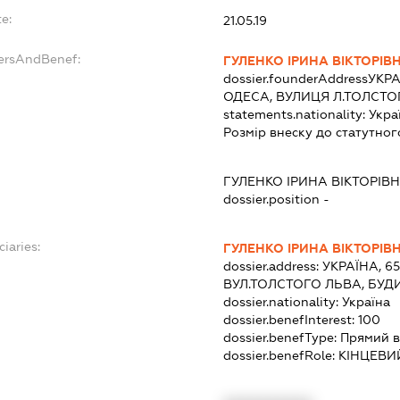
e:
21.05.19
dersAndBenef:
ГУЛЕНКО ІРИНА ВІКТОРІВ
dossier.founderAddress
УКРА
ОДЕСА, ВУЛИЦЯ Л.ТОЛСТО
statements.nationality:
Укра
Розмір внеску до статутног
ГУЛЕНКО ІРИНА ВІКТОРІВ
dossier.position -
ciaries:
ГУЛЕНКО ІРИНА ВІКТОРІВ
dossier.address:
УКРАЇНА, 6
ВУЛ.ТОЛСТОГО ЛЬВА, БУД
dossier.nationality:
Україна
dossier.benefInterest:
100
dossier.benefType:
Прямий в
dossier.benefRole:
КІНЦЕВИ