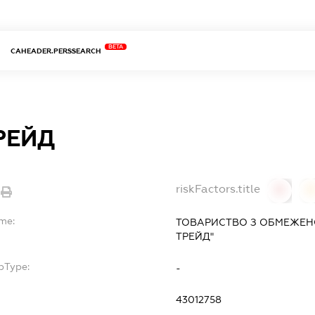
BETA
CAHEADER.PERSSEARCH
РЕЙД
riskFactors.title
0
ame:
ТОВАРИСТВО З ОБМЕЖЕН
ТРЕЙД"
bType:
-
43012758