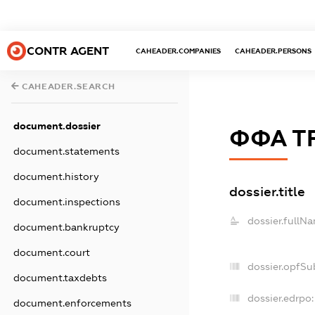
CONTR AGENT
CAHEADER.COMPANIES
CAHEADER.PERSONS
CAHEADER.SEARCH
document.dossier
ФФА Т
document.statements
document.history
dossier.title
document.inspections
dossier.fullN
document.bankruptcy
document.court
dossier.opfSu
document.taxdebts
dossier.edrpo:
document.enforcements