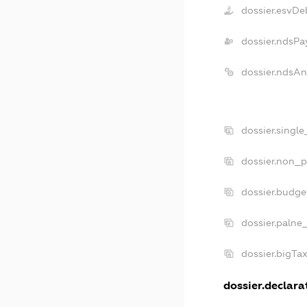
dossier.esvDe
dossier.ndsPa
dossier.ndsAn
dossier.singl
dossier.non_p
dossier.budge
dossier.palne
dossier.bigTa
dossier.declarat