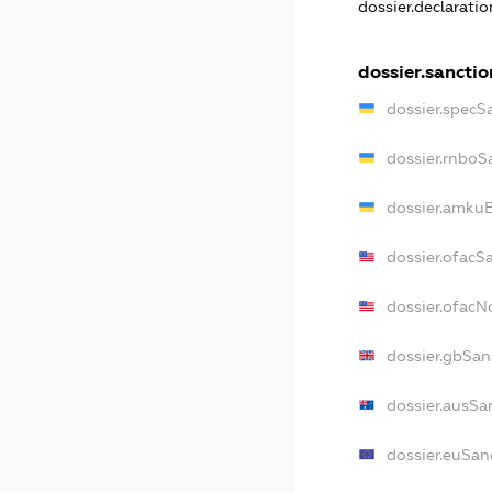
dossier.declarati
dossier.sanctio
dossier.specS
dossier.rnboS
dossier.amkuB
dossier.ofacS
dossier.ofac
dossier.gbSan
dossier.ausSa
dossier.euSan